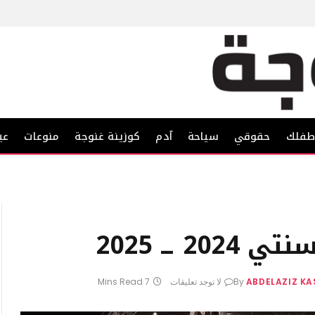
فلك
حقوقي
سياحة
آدم
كوزينة غنوجة
منوعات
عي
 ــ 2025
ABDELAZIZ K
By
لا توجد تعليقات
7 Mins Read