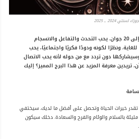
لسنتي 2024 ــ 2025
برج الجوزاء المولود في الفترة من 21 مايو إلى 20 جوان. يحب التحدث والتفاعل والانسجام
ية. ونظرًا لكونه ودودًا فكريًا واجتماعيًا، يحب
سيشاركها دون تردد مع من حوله لأنه يحب الاتصال
ن، تريدين معرفة المزيد عن هذا البرج المميز؟ إليك
سامة
قدر خيرات الحياة وتحصل على أفضل ما لديك. سيختفي
يئة بالسلام والوئام والفرح والسعادة. دخلك سيكون