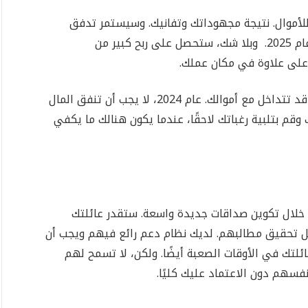
تدفق كبير للأموال. نتيجة مجهوداتك وتفانيك. وسيستمر تدفق
الأموال بسبب الاستثمارات السابقة إبى نهاية عام 2025. وبلا شك، ستحصل على ربح كبير من
 على علاوة في مكان عملك.
الحذر ثم الحذر من النفقات غير المتوقعة التي قد تتداخل مع أموالك. عام 2024، لا يجب أن تنفق المال
وقم بتلبية رغباتك لاحقًا، عندما يكون هنالك ما يكفي
ن خلال تكوين صداقات جديدة واسعة. ستقدر عائلتك
جل تحقيق مطالبهم. لديك نظام دعم رائع فيهم ويجب أن
لتك في الأوقات الصعبة أيضًا. ولكن، لا تسمح لهم
نفسهم دون الاعتماد عليك كليًا.