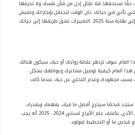
نك حقًا تستحقها. فلا تقلل إذن من شأن نفسك ولا تحرمها
تي تأتي في حياتك. حان الوقت لتحتفل بإنجازاتك وتعيش
حياة خالية من التحديات لفترة من الوقت تمتد إلى نهاية سنة 2025. التغييرات تشق طريقها إلى حياتك
العام. سوف تزدهر علاقة زواجك أو حبك. سيكون هنالك
لم هذا العام كيفية توصيل مشاعرك وعواطفك بشكل
ك بسبب مجهودك وعدم التخلي عن حبك عندما كانت
ستجد شخصًا سيخرج أفضل ما فيك، يفهمك ويقدرك.
عند البحث عن الحب احرص على حماية قلبك من الأذى. يكشف علم الأبراج لسنتي 2024 ـ 2025 أنه يجب
مع شخص ما أو التخطيط لمولود.