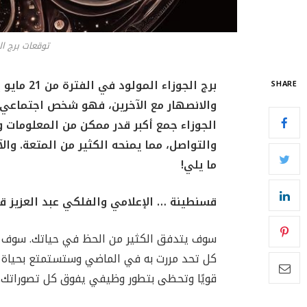
توقعات برج الجوزاء 
SHARE
والانصهار مع الآخرين، فهو شخص اجتماعي للغا
الجوزاء جمع أكبر قدر ممكن من المعلومات و
والتواصل، مما يمنحه الكثير من المتعة. والآ
ما يلي!
قسنطينة … الإعلامي والفلكي عبد العزيز ق
سوف يتدفق الكثير من الحظ في حياتك. سوف ت
كل تحد مررت به في الماضي وستستمتع بحياة مل
قويًا وتحظى بتطور وظيفي يفوق كل تصوراتك.