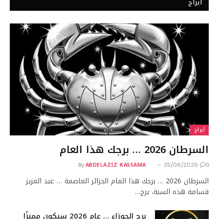
أبراج
أبراج
السرطان 2026 … برجك هذا العام
ABDELAZIZ KASSAMA
0
By
25/06/2026
السرطان 2026 … برجك هذا العام الجزائر العاصمة … عبد العزيز
قسامة هذه السنة، برج…
برج الجوزاء … عام 2026 سيكون مميزًا