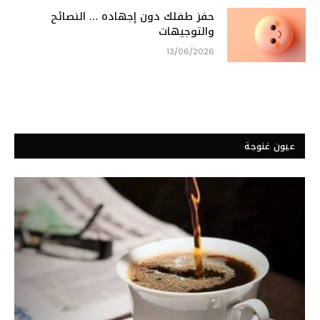
حفز طفلك دون إجهاده … النصائح
والتوجيهات
13/06/2026
عيون غنوجة