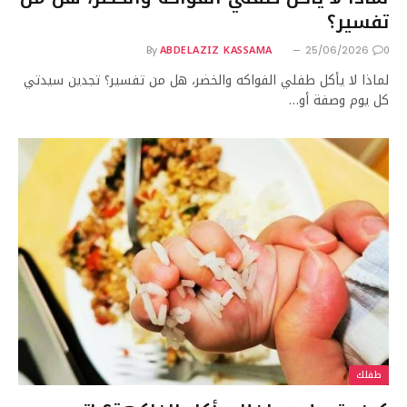
تفسير؟
ABDELAZIZ KASSAMA
0
By
25/06/2026
لماذا لا يأكل طفلي الفواكه والخضر، هل من تفسير؟ تجدين سيدتي
كل يوم وصفة أو…
طفلك