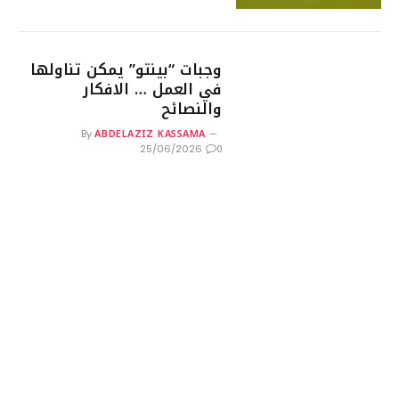
وجبات “بينتو” يمكن تناولها
في العمل … الافكار
والنصائح
ABDELAZIZ KASSAMA
By
0
25/06/2026