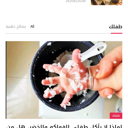
25/06/2026
طفلك
All
نصائح ذهبية
طفلك
لماذا لا يأكل طفلي الفواكه والخضر، هل من