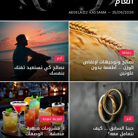
العام
ABDELAZIZ KASSAMA
25/06/2026
رشاقة
آدم
نصائح وتوجيهات لإنقاص
الوزن … أطعمة بدون
نصائح كي تستعيد ثقتك
غلوتين
بنفسك
آدم
كوزينة غنوجة
حبنا السابق … كيف
3 مشروبات صيفية
نتعامل معه؟
منعشة … الوصفات