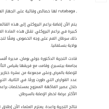
ـ rutabaga لها خصائص وقائية على الجهاز الهضمي.
يتم الآن إضافة براعم البروكلي إلى هذه القائم
كبيرة في براعم البروكلي. تقلل هذه المادة الف
ذلك سرطان الفم على وجه الخصوص، وفقًا لتجر
بولاية بنسلفانيا.
قادت التجربة الدكتورة جولي بومان، مديرة أقس
بجامعة بيتسبرغ. وقامت مع فريقها بقياس التأث
للإصابة بالمرض وعلى مجموعة من عشرة خنازير غ
عدد القوارض التي طورت ورمًا. في الثانية، ا
خلال عصير الفاكهة الممزوج بمستخلصات براعم
الأكثر عرضة لخطر الإصابة بالسرطان.
نتائج التجربة واعدة. يعتزم العلماء الآن إطلاق 