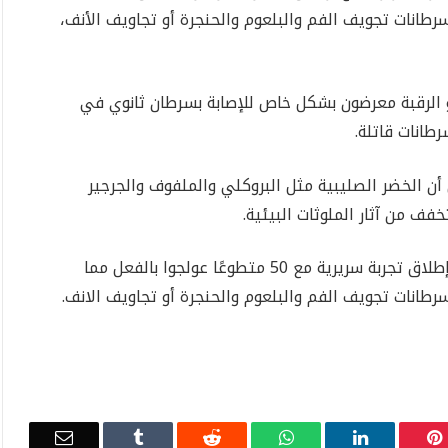
طانات تجويف الفم والبلعوم والحنجرة أو تجاويف الأنف،
 الرقبة معرضون بشكل خاص للإصابة بسرطان ثانوي في
رطانات قاتلة.
أن الخضر الصليبية مثل البروكلي والملفوف والجرجير
ف من آثار الملوثات البيئية.
نتائج التجربة مُرضية واعدة. يعتزم العلماء الآن إطلاق تجربة سريرية مع 50 متطوعًا عولجوا بالفعل مما
طانات تجويف الفم والبلعوم والحنجرة أو تجاويف الانف.
Email
Tumblr
Reddit
WhatsApp
LinkedIn
Pinterest