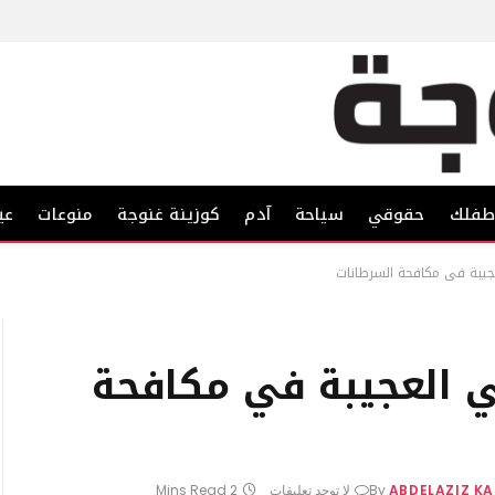
فلك
حقوقي
سياحة
آدم
كوزينة غنوجة
منوعات
عي
لعجيبة في مكافحة السرطانات
لي العجيبة في مكافحة
ABDELAZIZ K
By
لا توجد تعليقات
2 Mins Read