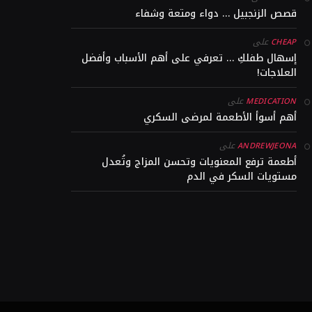
قصص الزنجبيل … دواء ومتعة وشفاء
على
CHEAP
إسهال طفلكِ … تعرفي على أهم الأسباب وأفضل
العلاجات!
على
MEDICATION
أهم أسوأ الأطعمة لمرضى السكري
على
ANDREWJEONA
أطعمة ترفع المعنويات وتحسن المزاج وتُعدل
مستويات السكر في الدم