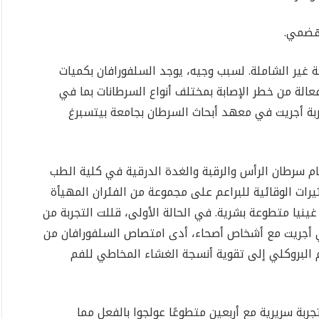
ة غير الشاملة. لسبب وجيه، يوجد السلفورافان بكميات
عالة من خطر الإصابة بمختلف أنواع السرطانات بما في
بة أجريت في معهد أبحاث السرطان بجامعة بيتسبرغ
ام سرطان الرأس والرقبة والغدة الدرقية في كلية الطب
يرات الوقائية للبراعم على مجموعة من الفئران المهيأة
ينيا متطوعة بشرية. في الحالة الأولى، قللت التجربة من
لتي أجريت مع أشخاص أصحاء، أدى امتصاص السلفورافان من
 البروكلي إلى تقوية أنسجة الغشاء المخاطي للفم
تجربة سريرية مع أربعين متطوعًا عولجوا بالفعل مما