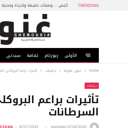
كيش … وصفات خفيفة ولذيذة وصحية
TRENDING
الأولى
ربورتام
ثقافة
سيدتي
ط
Home
عيون غنوجة
دراسات
تأثيرات براعم البروكلي ا
»
»
»
دراسات
تأثيرات براعم البروك
السرطانات
ASSAMA
10/07/2023
Updated:
21/09/2023