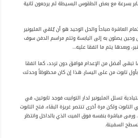
قابر بسرعة مع بعض الطقوس البسيطة ثم يرجعون ثانية
ام العاشرة صباحاً والحل الوحيد هو أن يُلقي المليونير
ل وحين يصلون به إلى اليابسة وتتم مراسم الدفن سوف
ر، وبعدها يتم ما اتفقا عليه…
ها تبقى أفضل من الإعدام فوافق دون تردد، كما اتفقا
 بأول تابوت من على اليسار. هذا إن كان محظوظاً وحدثت
دية تسلل المليونير لدار التوابيت فوجد تابوتين، في
التابوت ولكن مرة أخرى تنتصر غريزة البقاء. فتح التابوت
ورمى مباشرة بنفسه فوق الميت الذي بالداخل وانتظر
لسطح السفينة.