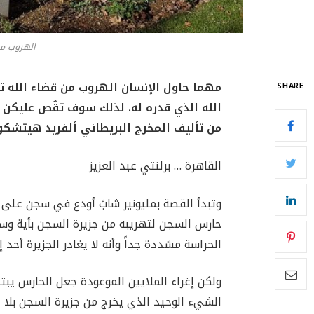
الهروب من
مهما حاول الإنسان الهروب من قضاء الله تعا
SHARE
الله الذي قدره له. لذلك سوف تقٌص عليكن 
من تأليف المخرج البريطاني ألفريد هيتشكوك عام 1964 بعنوان الهرو
القاهرة … برلنتي عبد العزيز
وتبدأ القصة بمليونير شابً أودع في سجن على جزي
حارس السجن لتهريبه من جزيرة السجن بأية وسيل
الحراسة مشددة جداً وأنه لا يغادر الجزيرة أحد
ولكن إغراء الملايين الموعودة جعل الحارس يبتد
الشيء الوحيد الذي يخرج من جزيرة السجن بلا