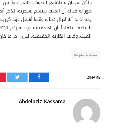
ولكن سرعان م تلاشى الصوت، وشعر بنوبة من اله
صور له خياله أن الميت يبتسم بسخرية، تذكر أن
يده لا بد أنه لازال هناك وقت! أشعل عود كبري
الساعة، ليتفاجأ بأن 50 دقيقة م
الميت. وكانت الكارثة الحقيقية، ليرى آخر ما كا
حكايات غنوجة
SHARE.
Twitter
Facebook
Abdelaziz Kassama