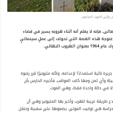
 وإلى الموت المحتوم
لى، فإنه لا يعلم أنه أثناء هروبه يسير في قضاء
غنوجة هذه القصة التي تحولت إلى عملٍ سينمائيٍ
ب النهائي.
رة نائية استعدادًا لإعدامه، ولأنه مليونيرًا قرر رشوة
ة وأي ثمن ومها كانت العواقب. فأخبره الحارس بأن
 إلا في حالة واحدة فقط، وهي الموت.
ع طريقة غريبة للهرب وأخبر بها المليونير وهي أن
 حراسة هي توابيت الموتى. يضعونها على سفينة وتنقل