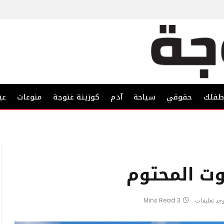
فلك
حقوقي
سياحة
آدم
كوزينة غنوجة
منوعات
عي
وت المحتوم
وجد تعليقات
3 Mins Read