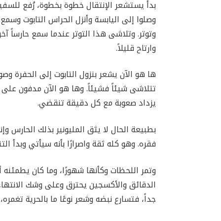
بدأ يستشعر الإنتقال خطوة بخطوة، رُفع للسفي
وصلوا إلى اليابسة وأنزل الحراس التابوت وسم
وتوتر. وتلاشى هذا التوتر عندما سمع حارساً آ
وارتاح قليلاً.
ها هو الآن يشعر بنزول التابوت إلى الحفرة وص
تتلاشى شيئاً فشيئاً. وها هو الآن مدفون على 
يزداد صعوبة مع كل دقيقة تنقضي.
بطبيعة الحال لا يثق المليونير بذلك الحارس وإ
فقره. وهو كله ثقة واصرارًا بأنه سيأتي وبدأ ال
وتمر اللحظات وكأنها شهورًا، وما كان يطمئنه 
الدقائق والأكسجين يحترق وعلى وشك الانتهاء و
جداً، فتسارع نبضه وشعر نوعًا ما بالحرية تغمره،