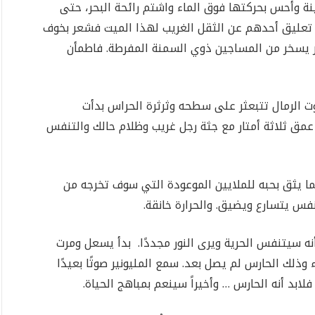
نة وأحس بحركتها فوق الماء واشتم رائحة البحر، حتى
ع تعليق أحدهم عن الثقل الغريب لهذا الميت فشعر بخوف
خر يسخر من المساجين ذوي السمنة المفرطة. فاطمأن
وت الرمال تتبعثر على سطحه وثرثرة الحراس بدأت
عمق ثلاثة أمتار مع جثة رجل غريب وظلام حالك والتنفس
نما يثق بحبه للملايين الموعودة التي سوف تخرجه من
تنفس يتسارع ويضيق. والحرارة خانقة.
أنه سيتنفس الحرية ويرى النور مجددًا. بدأ يسعل ومرت
ذلك الحارس لم يصل بعد. سمع المليونير صوتًا بعيدًا
 فلابد أنه الحارس … وأخيراً سينعم بمباهج الحياة.