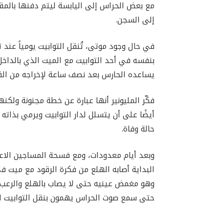
مع بعض الحراس إلى اليابسة ليتم دفنها بالم
إلى السجن.
في حال وجود موتى، تُنقل التوابيت يومياً عند تم
بنفسه في أحد التوابيت مع الميت الذي بالداخ
يساعده الحارس بعد نصف ساعة لإخراجه من القب
فكّر المليونير أنها عبارة عن خطة مجنونة ولكن
أيضًا على أن يتسلل لدار التوابيت ويرمي بذاته
حالة وفاة.
وبعد أيام معدودات، ومع فسحة المساجين الاعتيا
البداية أصابه الهلع من فكرة الرقود مع ميت في 
وهو مغمض عينيه حتى لا يصاب بالهلع والرعب. 
حتى سمع صوت الحراس يهمون بنقل التوابيت 