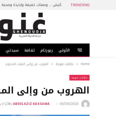
كيش … وصفات خفيفة ولذيذة وصحية
TRENDING
الأولى
ربورتام
ثقافة
سيدتي
ط
Home
حكايات غنوجة
الهروب من وإلى الموت المحتوم
»
»
حكايات غنوجة
الهروب من وإلى الم
09/06/2023
ABDELAZIZ KASSAMA
By
لا ت