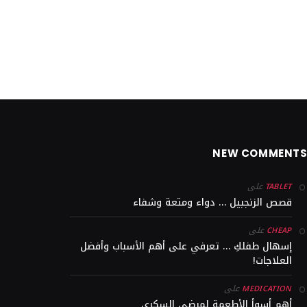
NEW COMMENT
على
TABLET
قصص الزنجبيل … دواء ومتعة وشفاء
على
CHEAP
إسهال طفلكِ … تعرفي على أهم الأسباب وأفضل
العلاجات!
على
MEDICATION
أهم أسوأ الأطعمة لمرضى السكري