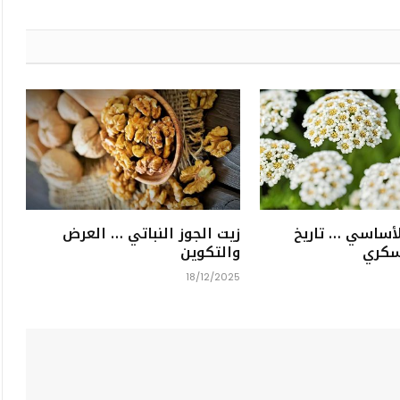
الأساسي … تاريخ
زيت الجوز النباتي … العرض
سكري
والتكوين
18/12/2025