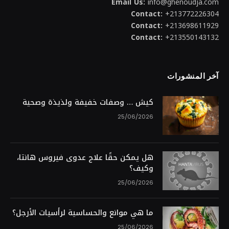
Email Us:
info@ghenoudja.com
Contact:
+213772226304
Contact:
+213698611929
Contact:
+213550143132
آخر المنشورات
كيش … وصفات خفيفة ولذيذة وصحية
25/06/2026
هل يمكن حقًا علاج عدوى فيروس هانتا،
وكيف؟
25/06/2026
ما هي موانع والحساسية لرأسيات الأرجل؟
25/06/2026