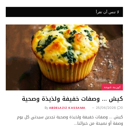
لا تنس أن تقرأ
كوزينة غنوجة
كيش … وصفات خفيفة ولذيذة وصحية
By
ABDELAZIZ KASSAMA
25/06/2026
0
كيش … وصفات خفيفة ولذيذة وصحية تجدين سيدتي كل يوم
وصفة أو نصيحة من خبرائنا…