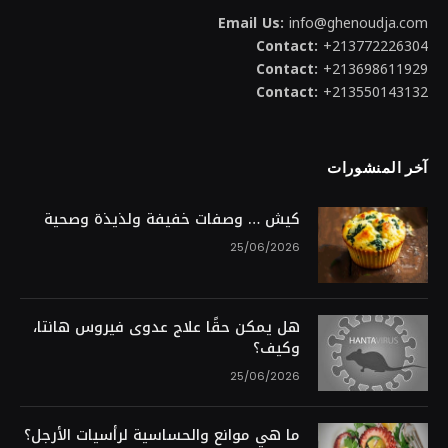
Email Us:
info@ghenoudja.com
Contact:
+213772226304
Contact:
+213698611929
Contact:
+213550143132
آخر المنشورات
كيش … وصفات خفيفة ولذيذة وصحية
25/06/2026
هل يمكن حقًا علاج عدوى فيروس هانتا،
وكيف؟
25/06/2026
ما هي موانع والحساسية لرأسيات الأرجل؟