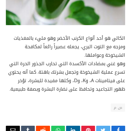
الكالي هو أحد أنواع الكرنب الأخضر وهو مليء بالمغذيات
ومزجه مع التوت البري، يجعله عصيراً رائعاً لمكافحة
الشيخوخة وعواملها.
وهو غني بمضادات الأكسدة التي تحارب الجذور الحرة التي
تسرع عملية الشيخوخة وتجعل بشرتك باهتة. كما أنه يحتوي
على فيتامينات A، وK، وD، وكلها مفيدة للبشرة، تؤخر
ظهور التجاعيد وتحافظ على نضارة البشرة وبصفة طبيعية.
ص م
Email
Tumblr
Reddit
WhatsApp
LinkedIn
Pinterest
Twitter
Facebook