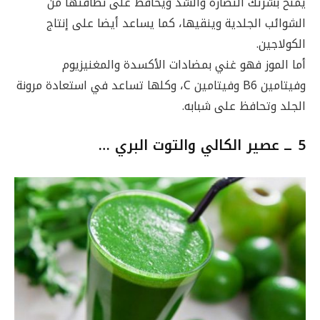
يمنح بشرتك النضارة والشد ويحافظ على نظافتها من
الشوائب الجلدية وينقيها، كما يساعد أيضا على إنتاج
الكولاجين.
أما الموز فهو غني بمضادات الأكسدة والمغنيزيوم
وفيتامين B6 وفيتامين C، وكلها تساعد في استعادة مرونة
الجلد وتحافظ على شبابه.
5 ــ
عصير الكالي والتوت البري …