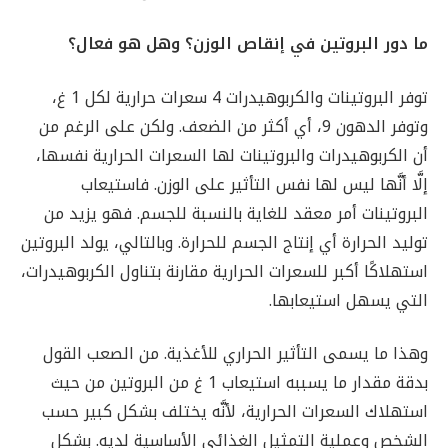
ما دور البروتين في إنقاص الوزن؟ وهل هو فعال؟
توفر البروتينات والكربوهيدرات 4 سعرات حرارية لكل 1 غ،
وتوفر الدهون 9، أي أكثر من الضعف. ولكن على الرغم من
أن الكربوهيدرات والبروتينات لها السعرات الحرارية نفسها،
إلَّا أنَّها ليس لها نفس التأثير على الوزن. فاستيعاب
البروتينات أمر معقد للغاية بالنسبة للجسم. فهو يزيد من
توليد الحرارة أي إنتاج الجسم للحرارة. وبالتالي، يولد البروتين
استهلاكًا أكبر للسعرات الحرارية مقارنة بتناول الكربوهيدرات،
التي يسهل استيعابها.
وهذا ما يسمى التأثير الحراري للأغذية. من الصعب القول
بدقة مقدار ما يسببه استيعاب 1 غ من البروتين من حيث
استهلاك السعرات الحرارية، لأنَّه يختلف بشكل كبير حسب
الشخص وعملية التمثيل الغذائي الأساسية لديه. بشكل