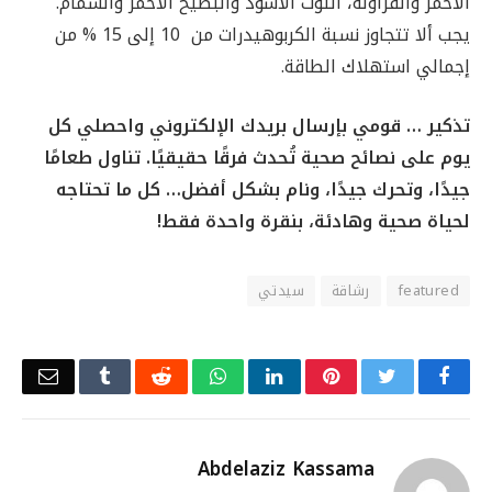
الأحمر والفراولة، التوت الأسود والبطيخ الأحمر والشمام.
يجب ألا تتجاوز نسبة الكربوهيدرات من 10 إلى 15 % من
إجمالي استهلاك الطاقة.
تذكير … قومي بإرسال بريدك الإلكتروني واحصلي كل
يوم على نصائح صحية تُحدث فرقًا حقيقيًا. تناول طعامًا
جيدًا، وتحرك جيدًا، ونام بشكل أفضل… كل ما تحتاجه
لحياة صحية وهادئة، بنقرة واحدة فقط!
featured
رشاقة
سيدتي
Email
Tumblr
Reddit
WhatsApp
LinkedIn
Pinterest
Twitter
Facebook
Abdelaziz Kassama