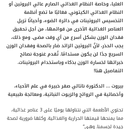
العليا، وخاصة النظام الغذائي الصارم عالي البروتين أو
النظام الغذائي الكيتوني. فغالبًا ما تضع أنظمة
التخسيس البروتينات في دائرة الضوء، وأحيانًا تزيل
العناصر الغذائية الأخرى من قوائمها، من أجل تحقيق
فقدان الوزن بشكل أسرع من أي وقت مضى. ومع ذلك،
يجب الحذر، لأنَّ البروتين الزائد ضار بالصحة وفقدان الوزن
السريع جدًا لن يكون مستدامًا. تُقدم غنوجة نصائح
خبرائها لخسارة الوزن بذكاء وباستخدام البروتينات.
التفاصيل هنا!
بيروت … الدكتورة ناتالي صقر خبيرة في علم الأحياء،
وأخصائية في الروائح والزيوت النباتية، ومعالجة طبيعية
تحتوي الأطعمة التي نتناولها يوميًا على 3 عناصر غذائية،
مما يمنحها قيمتها الحرارية والغذائية. وكلها ضرورية لصحة
جيدة لجسمنا. وهي”