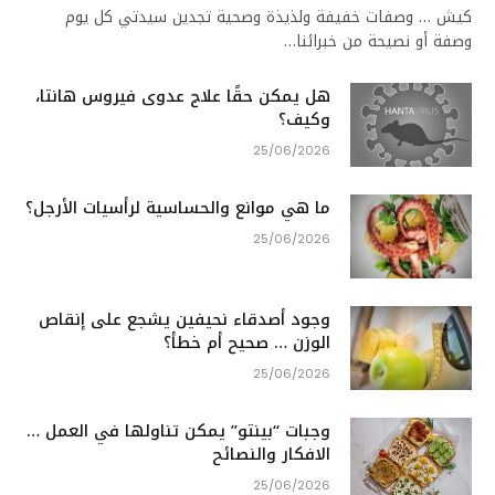
كيش … وصفات خفيفة ولذيذة وصحية تجدين سيدتي كل يوم
وصفة أو نصيحة من خبرائنا…
هل يمكن حقًا علاج عدوى فيروس هانتا،
وكيف؟
25/06/2026
ما هي موانع والحساسية لرأسيات الأرجل؟
25/06/2026
وجود أصدقاء نحيفين يشجع على إنقاص
الوزن … صحيح أم خطأ؟
25/06/2026
وجبات “بينتو” يمكن تناولها في العمل …
الافكار والنصائح
25/06/2026