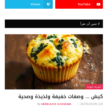
Vimeo
YouTube
لا تنس أن تقرأ
كوزينة غنوجة
كيش … وصفات خفيفة ولذيذة وصحية
By
ABDELAZIZ KASSAMA
25/06/2026
0