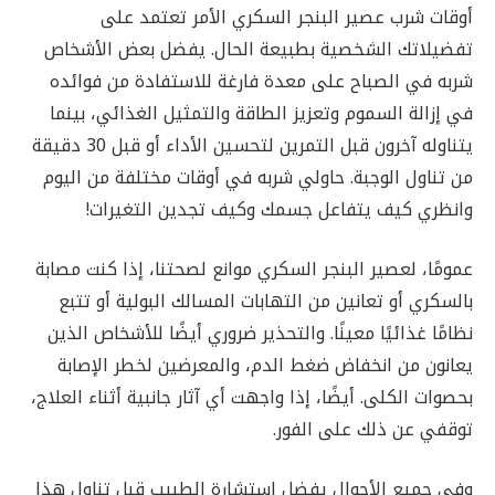
أوقات شرب عصير البنجر السكري الأمر تعتمد على
تفضيلاتك الشخصية بطبيعة الحال. يفضل بعض الأشخاص
شربه في الصباح على معدة فارغة للاستفادة من فوائده
في إزالة السموم وتعزيز الطاقة والتمثيل الغذائي، بينما
يتناوله آخرون قبل التمرين لتحسين الأداء أو قبل 30 دقيقة
من تناول الوجبة. حاولي شربه في أوقات مختلفة من اليوم
وانظري كيف يتفاعل جسمك وكيف تجدين التغيرات!
عمومًا، لعصير البنجر السكري موانع لصحتنا، إذا كنت مصابة
بالسكري أو تعانين من التهابات المسالك البولية أو تتبع
نظامًا غذائيًا معينًا. والتحذير ضروري أيضًا للأشخاص الذين
يعانون من انخفاض ضغط الدم، والمعرضين لخطر الإصابة
بحصوات الكلى. أيضًا، إذا واجهت أي آثار جانبية أثناء العلاج،
توقفي عن ذلك على الفور.
وفي جميع الأحوال يفضل استشارة الطبيب قبل تناول هذا