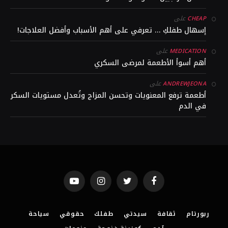
على
CHEAP
إسهال طفلكِ … تعرفي على أهم الأسباب وأفضل العلاجات!
على
MEDICATION
أهم أسوأ الأطعمة لمرضى السكري
على
ANDREWJEONA
أطعمة ترفع المعنويات وتحسن المزاج وتُعدل مستويات السكر
في الدم
YouTube
Instagram
Twitter
Facebook
ربورتام
ثقافة
سيدتي
طفلك
حقوقي
سياحة