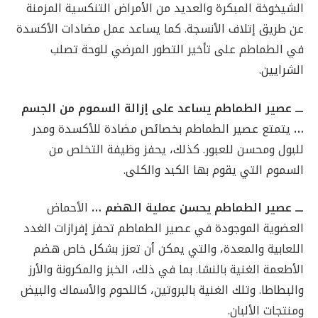
الشيخوخة المبكرة والعديد من الأمراض التنكسية المزمنة
عن طريق إتلاف الأنسجة. كما يساعد عمل مضادات الأكسدة
في الطماطم على تأخير التطور المرضي للوحة تصلب
الشرايين.
ـــ عصير الطماطم يساعد على إزالة السموم من الجسم
…
يتمتع عصير الطماطم بخصائص مضادة للأكسدة ومدر
للبول ومحسن للعبور. كذلك، يحفز وظيفة التخلص من
السموم التي يقوم بها الكبد والكلى.
ـــ عصير الطماطم يحسن عملية الهضم …
الأحماض
العضوية الموجودة في عصير الطماطم تحفز إفرازات الغدد
اللعابية والمعدة، والتي يمكن أن تعزز بشكل خاص هضم
الأطعمة الغنية بالنشا. بما في ذلك، الخبز والمكرونة والأرز
والبطاطا. وتلك الغنية بالبروتين، كاللحوم والأسماك والبيض
ومنتجات الألبان.