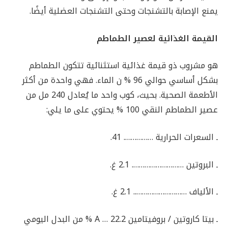
يمنع الإصابة بالتشنجات وحتى التشنجات العضلية أيضًا.
القيمة الغذائية لعصير الطماطم
هو مشروب ذو قيمة غذائية استثنائية تتكون الطماطم
بشكل أساسي حوالي 96 % ن الماء. فهي واحدة من أكثر
الأطعمة الصحية. بحيث، كوب واحد ما يُعادل 240 مل من
عصير الطماطم النقي 100 % يحتوي على ما يلي:
ـ السعرات الحرارية ……………. 41.
ـ البروتين ………………………. 2.1 غ.
ـ الألياف ……………………….. 2.1 غ.
ـ بيتا كاروتين / بروفيتامين A … 22.2 % من البدل اليومي