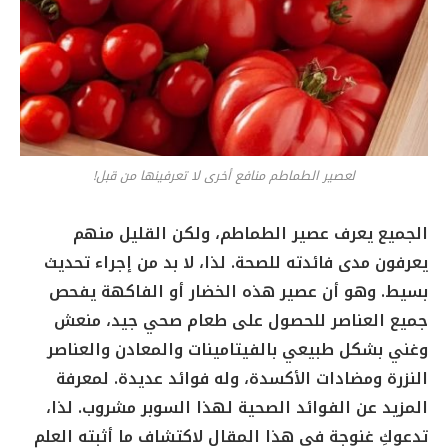
لعصير الطماطم منافع أخرى لا تعرفينها من قبل!
الجميع يعرف عصير الطماطم، ولكن القليل منهم
يعرفون مدى فائدته للصحة. لذا، لا بد من إجراء تحديث
بسيط. وهو أن عصير هذه الخضار أو الفاكهة يفحص
جميع العناصر للحصول على طعام صحي جيد، منعش
وغني بشكل طبيعي بالفيتامينات والمعادن والعناصر
النزرة ومضادات الأكسدة، وله فوائد عديدة. لمعرفة
المزيد عن الفوائد الصحية لهذا السوبر مشروب. لذا،
تدعوكِ غنوجة في هذا المقال لاكتشاف ما أثبته العلم