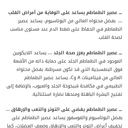
ـــ عصير الطماطم يساعد على الوقاية من أمراض القلب
…
بفضل محتواه العالي من البوتاسيوم، يساعد عصير
الطماطم في الحفاظ على ضغط الدم عند مستوى مناسب
لصحة القلب.
ـــ عصير الطماطم يعزز صحة الجلد …
يساعد اللايكوبين
الموجود في الطماطم الجلد على حماية ذاته من الأشعة
فوق البنفسجية التي قد تكون مسرطنة. بفضل محتواه
العالي من فيتامينات A وC، يساعد عصير الطماطم
الطبيعي في مكافحة شيخوخة الجلد والعيوب، بالإضافة إلى
تفتيح البشرة الباهتة ومنحها نضارة استثنائية.
ـــ عصير الطماطم يقضي على التوتر والتعب والإرهاق …
بفضل البوتاسيوم والفوسفور يساعد عصير الطماطم على
تخفيف أعراض التوتر والتعب والإرهاق وضعف العضلات، كما