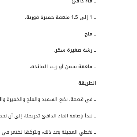
ــ ماء دافئ.
ــ 1 إلى 1.5 ملعقة خميرة فورية.
ــ ملح.
ــ رشة صغيرة سكر.
ــ ملعقة سمن أو زيت المائدة.
الطريقة
ــ
في قصعة، نضع السميد والملح والخميرة وال
ــ
نبدأ بإضافة الماء الدافئ تدريجيًا، إلى أن 
ــ