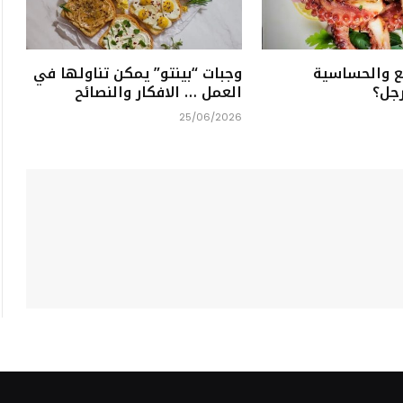
ع والحساسية
وجبات “بينتو” يمكن تناولها في
رجل؟
العمل … الافكار والنصائح
25/06/2026