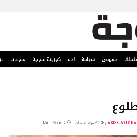
فلك
حقوقي
سياحة
آدم
كوزينة غنوجة
منوعات
عي
طلوع
ABDELAZIZ K
By
لا توجد تعليقات
2 Mins Read