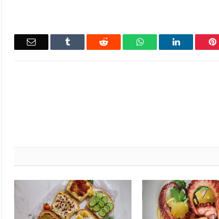
Email
Tumblr
Reddit
WhatsApp
LinkedIn
Pinterest