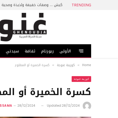
كيش … وصفات خفيفة ولذيذة وصحية
TRENDING
الأولى
ربورتام
ثقافة
سيدتي
ط
Home
كوزينة غنوجة
كسرة الخميرة أو المطلوع
»
»
كوزينة غنوجة
كسرة الخميرة أو الم
ASSAMA
28/12/2024
Updated:
28/12/2024