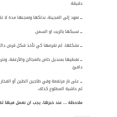
دقيقة.
ــ
نعود إلى العجينة، ندلكها ونعجنها مدة لا تقل عن 7
ــ
نسبكها بالزيت او السمن.
ــ
نشكلها، ثم نقرصها كي تأخذ شكل قرص دائري
ــ
دافئ.
ــ
على نار مرتفعة وفي طاجين الطين أو الفخار 
ثم حاشية المطلوع كذلك.
ملاحظة … عند خبزها، يجب ان نعمل فيها ثق