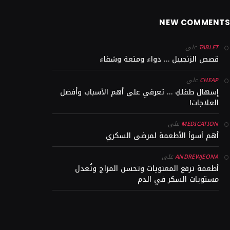
NEW COMMENT
على
TABLET
قصص الزنجبيل … دواء ومتعة وشفاء
على
CHEAP
إسهال طفلكِ … تعرفي على أهم الأسباب وأفضل
العلاجات!
على
MEDICATION
أهم أسوأ الأطعمة لمرضى السكري
على
ANDREWJEONA
أطعمة ترفع المعنويات وتحسن المزاج وتُعدل
مستويات السكر في الدم