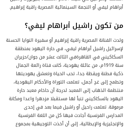
أبراهام ليفي أو النجمة السينمائية المصرية راقية إبراهيم.
من تكون راشيل أبراهام ليفي؟
ولدت الفنانة المصرية راقية إبراهيم أو سفيرة النوايا الحسنة
لإسرائيل راشيل أبراهام ليفي، في حارة اليهود بمنطقة
السكاكيني في القاهرةفي الثالث عشر من جوان/حزيران
سنة 1919م، من عائلة يهودية، كانت فتاة رائعة الجمال
ذكية فطنة ويقظة جدا، تحب الحياة وتعشق يهوديتها
وتطمح إلى غدٍ أجمل، تعلمت التوراة والأحكام اليهودية،
منتظمة الذهاب إلى المعبد لدرجة أن حاخام معبد حارة
اليهود بالسكاكيني تنبأ لها مستقبلا مزدهرا واعدا ومكانة
مرموقة. تعلمت راحيل أو راشيل فيما بعد في إحدى
المدارس الفرنسية أجادت فيها كل من اللغة الفرنسية
والإنجليزية والإيطالية، إلى أن أخذت التوجيهية بمجموع