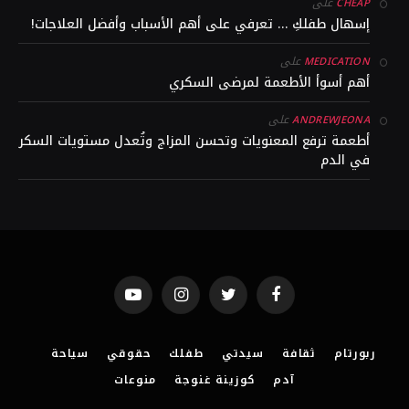
على
CHEAP
إسهال طفلكِ … تعرفي على أهم الأسباب وأفضل العلاجات!
على
MEDICATION
أهم أسوأ الأطعمة لمرضى السكري
على
ANDREWJEONA
أطعمة ترفع المعنويات وتحسن المزاج وتُعدل مستويات السكر
في الدم
YouTube
Instagram
Twitter
Facebook
ربورتام
ثقافة
سيدتي
طفلك
حقوقي
سياحة
آدم
كوزينة غنوجة
منوعات