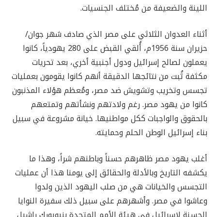
اللينة والضعيفة من مُختلف الجنسيات.
أثناء العدوان الثلاثي على مصر الذي صادف شهر جوان/
حزيران سنة 1956م، أُلقي القبض على 280 يهودياً، كانوا
يعملون لصالح إسرائيل ودول أجنبية أخري، بعد تحريات
مكثفة ثُبت من نتائجها الدقيقة أنهم كانوا يقومون بعمليات
تجسس وتخريب وتشويش ضد مصر، ومُعظم هؤلاء المذنبون
كانوا من يهود مصر. رغم ولادتهم ونشأتهم وتمتعهم
بالحقوق والواجبات ككل مواطنيها. خيانة مشروعة في سبيل
بناء إسرائيل الوطن الحلم وحمايته.
أغلب يهود مصر ظاهرهم حسناً وباطنهم شراً، وهذا ما
يكشفه التاريخ وبالأدلة والحقائق إلى يومنا هذا أن عمليات
التجسس والخيانات هي من صلب اليهود الذين ولدوا
وعاشوا في مصر. وأشهرهم على سبيل ذلك سفيرة النوايا
الحسنة لإسرائيل في هيئة الأمم المتحدة بنيويورك راشيل