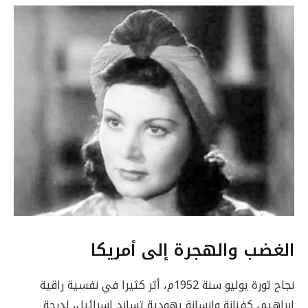
الغضب والهجرة إلى أمريكا
نجاح ثورة يوليو سنة 1952م، أثر كثيرا في نفسية راقية
إبراهيم، كفنانة وانسانة يهودية تساند إسرائيل، لدرجة