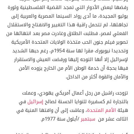
رفضها لبعض الأدوار التي تمجد القضية الفلسطينية وثورة
يوليو المجيدة، ما أدى رواد السينما المصرية والعربية إلى
تجاهلها، لم تتحمل راقية هذا التغيير والانفتاح والاستقلال
الفعلي لمصر، فطلبت الطلاق وغادرت مصر بعد انتهائها من
تصوير فيلم جنون الحب متخذة الولايات المتحدة الأمريكية
وتحديدا نيويورك مقرا لها سنة 1954م، رغم حبها الشديد
لإسرائيل إلا أنها التوجه إليها ورفضت العيش والاستقرار
فيها بحجة أن خدمة الوطن الأم من الخارج يزوده الأمن
والآمان والقوة أكثر من الداخل.
تزوجت راشيل من رجل أعمال أمريكي يهودي، وعملت
بالتجارة ثم كسفيرة للنوايا الحسنة لصالح
إسرائيل
في
هيئة
الأمم المتحدة
، وعاشت إلى أن وافتها المنية في
الثالث عشر من
سبتمبر
/أيلول سنة 1977م.