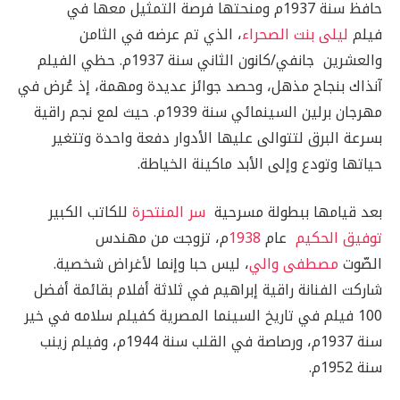
حافظ سنة 1937م ومنحتها فرصة التمثيل معها في
فيلم
ليلى بنت الصحراء
، الذي تم عرضه في الثامن
والعشرين جانفي/كانون الثاني سنة 1937م. حظي الفيلم
آنذاك بنجاح مذهل، وحصد جوائز عديدة ومهمة، إذ عُرض في
مهرجان برلين السينمائي سنة 1939م. حيث لمع نجم راقية
بسرعة البرق لتتوالى عليها الأدوار دفعة واحدة وتتغير
حياتها وتودع وإلى الأبد ماكينة الخياطة.
بعد قيامها ببطولة مسرحية
سر المنتحرة
للكاتب الكبير
توفيق الحكيم
عام
1938
م، تزوجت من مهندس
الصّوت
مصطفى والي
، ليس حبا وإنما لأغراض شخصية.
شاركت الفنانة راقية إبراهيم في ثلاثة أفلام بقائمة أفضل
100 فيلم في تاريخ السينما المصرية كفيلم سلامه في خير
سنة 1937م، ورصاصة في القلب سنة 1944م، وفيلم زينب
سنة 1952م.