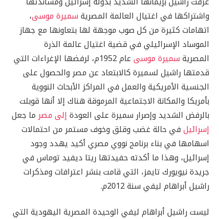
عُرفت راشيل بإيمانها الشديد بدولة إسرائيل ومساندتها
واشتراكها في اغتيال العالمة المصرية
سميرة موسى
،
اتهامات كثيرة من كل صوب موجهة لها بتعاونها مع جهاز
الموساد الإسرائيلي في قضية اغتيال عالمة الذرة
المصرية
سميرة موسى
عام 1952م، لرفضها الإغراءات التي
قدمتها راشيل لسميرة كالابتعاد عن مصر والحصول على
الجنسية الأمريكية والعمل في المراكز الأبحاث النووية
بأمريكا والمكانة الاجتماعية المرموقة هناك إلا أنها قوبلت
بالرفض الشديد وإصرار سميرة على العودة
إلى مصر
ما جعل
إسرائيل
في حالة غضب وقلق وخوف مستمر من احتمالات
اسهامها في بناء برنامج نووي مصري أكيد يهدد وجود
إسرائيل، وهذا ما أكدته حفيدتها ريتا ديفيد توماس في
جريدة نيويورك تايمز، التي قامت بنشر اعترافات ومذكرات
راشيل أبراهام ليفي سنة 2012م.
ليست راشيل أبراهام ليفي الوحيدة المصرية اليهودية التي