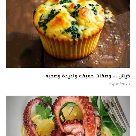
كيش … وصفات خفيفة ولذيذة وصحية
25/06/2026