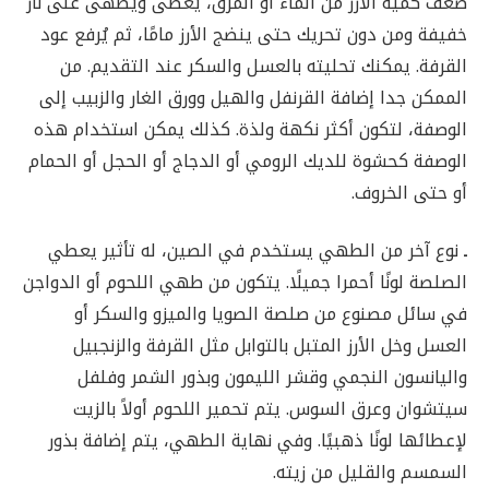
ضعف كمية الأرز من الماء أو المرق، يُغطى ويُطهى على نار
خفيفة ومن دون تحريك حتى ينضج الأرز مامًا، ثم يُرفع عود
القرفة. يمكنك تحليته بالعسل والسكر عند التقديم. من
الممكن جدا إضافة القرنفل والهيل وورق الغار والزبيب إلى
الوصفة، لتكون أكثر نكهة ولذة. كذلك يمكن استخدام هذه
الوصفة كحشوة للديك الرومي أو الدجاج أو الحجل أو الحمام
أو حتى الخروف.
ـ
نوع آخر من الطهي يستخدم في الصين، له تأثير يعطي
الصلصة لونًا أحمرا جميلًا. يتكون من طهي اللحوم أو الدواجن
في سائل مصنوع من صلصة الصويا والميزو والسكر أو
العسل وخل الأرز المتبل بالتوابل مثل القرفة والزنجبيل
واليانسون النجمي وقشر الليمون وبذور الشمر وفلفل
سيتشوان وعرق السوس. يتم تحمير اللحوم أولاً بالزيت
لإعطائها لونًا ذهبيًا. وفي نهاية الطهي، يتم إضافة بذور
السمسم والقليل من زيته.