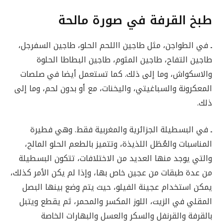
طبخ القرفة في صورة مالحة
ـ
في الطواجن، مثل طاجين االلحم الحلو، طاجين السفرجل،
طاجين التفاح، طاجين المثوم، طاجين البطاطا الحلوة
والاسكواش، وما إلى ذلك. كما تستعمل أيضا في صلصات
المعكرونة والسباغيتي، واليخنات، مع أو بدون لحم، وما إلى
ذلك.
ـ
في البسطيلة الجزائرية والمغربية فقط. وهي فطيرة
المناسبات والعُطَل اللذيذة، وتتميز بالطعم الحلو المالح،
والتي يوجد منها العديد من الاختلافات، تتكون البسطيلة
من عدة طبقات من عجين خاص بها، وإذا لم يكن الأمر كذلك،
يمكن استخدام عجينة الفيلو، حيث يتم وضع بينها البصل
المقلي في الزيت، اللوز المكسر والمحمر، ثم يقطع ويتبل
بالقرفة والقرنفل والسكر والعسل والبهارات الخاصة