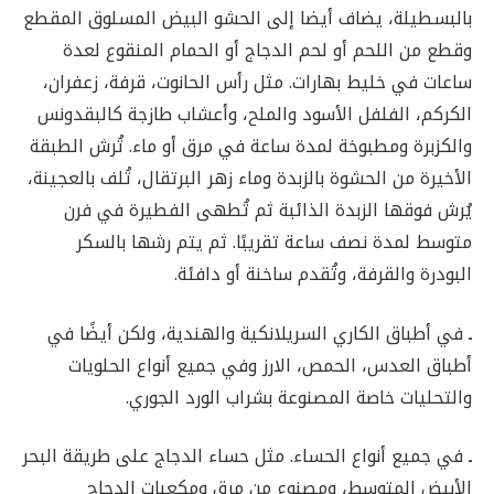
بالبسطيلة، يضاف أيضا إلى الحشو البيض المسلوق المقطع
وقطع من اللحم أو لحم الدجاج أو الحمام المنقوع لعدة
ساعات في خليط بهارات. مثل رأس الحانوت، قرفة، زعفران،
الكركم، الفلفل الأسود والملح، وأعشاب طازجة كالبقدونس
والكزبرة ومطبوخة لمدة ساعة في مرق أو ماء. تُرش الطبقة
الأخيرة من الحشوة بالزبدة وماء زهر البرتقال، تُلف بالعجينة،
يُرش فوقها الزبدة الذائبة ثم تُطهى الفطيرة في فرن
متوسط ​​لمدة نصف ساعة تقريبًا. ثم يتم رشها بالسكر
البودرة والقرفة، وتُقدم ساخنة أو دافئة.
ـ
في أطباق الكاري السريلانكية والهندية، ولكن أيضًا في
أطباق العدس، الحمص، الارز وفي جميع أنواع الحلويات
والتحليات خاصة المصنوعة بشراب الورد الجوري.
ـ
في جميع أنواع الحساء. مثل حساء الدجاج على طريقة البحر
الأبيض المتوسط، ومصنوع من مرق ومكعبات الدجاج