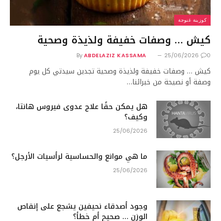
كوزينة غنوجة
كيش … وصفات خفيفة ولذيذة وصحية
By
ABDELAZIZ KASSAMA
25/06/2026
0
كيش … وصفات خفيفة ولذيذة وصحية تجدين سيدتي كل يوم
وصفة أو نصيحة من خبرائنا…
هل يمكن حقًا علاج عدوى فيروس هانتا،
وكيف؟
25/06/2026
ما هي موانع والحساسية لرأسيات الأرجل؟
25/06/2026
وجود أصدقاء نحيفين يشجع على إنقاص
الوزن … صحيح أم خطأ؟