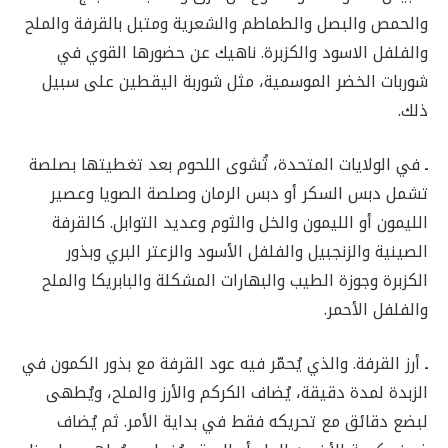
والحمص والبصل والطماطم والشعرية ومتبل بالقرفة والملح
والفلفل الاسود والكزبرة. ناهيك عن حضورها القوي في
شوربات الخضر الموسمية، مثل شوربة اليقطين على سبيل
ذلك.
ـ
في الولايات المتحدة، تُشوى اللحوم بعد تغطيتها بصلصة
تشمل دبس السكر أو دبس الرمان وصلصة الصويا وعصير
الليمون أو الليمون والخل والثوم وعديد التوابل. كالقرفة
الصينية والزنجبيل والفلفل الأسود والزعتر البري وبذور
الكزبرة وجوزة الطيب والبهارات المشكلة والبابريكا والملح
والفلفل الأحمر.
ـ
أرز القرفة. والذي يُحمّر فيه عود القرفة مع بذور الكمون في
الزبدة لمدة دقيقة، يُضاف الكركم والأرز والملح، ويُطهى
لبضع دقائق مع تحريكه فقط في بداية الأمر. ثم يُضاف