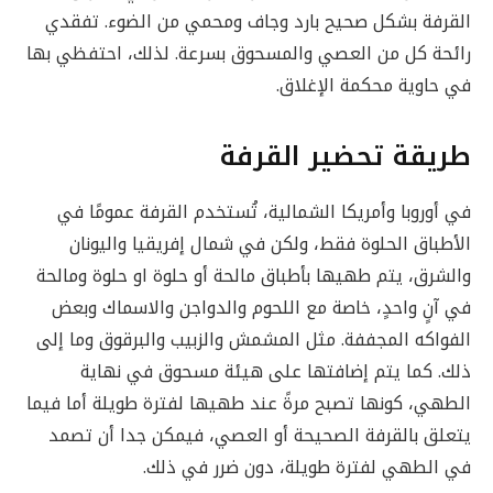
القرفة بشكل صحيح بارد وجاف ومحمي من الضوء. تفقدي
رائحة كل من العصي والمسحوق بسرعة. لذلك، احتفظي بها
في حاوية محكمة الإغلاق.
طريقة تحضير القرفة
في أوروبا وأمريكا الشمالية، تُستخدم القرفة عمومًا في
الأطباق الحلوة فقط، ولكن في شمال إفريقيا واليونان
والشرق، يتم طهيها بأطباق مالحة أو حلوة او حلوة ومالحة
في آنٍ واحدٍ، خاصة مع اللحوم والدواجن والاسماك وبعض
الفواكه المجففة. مثل المشمش والزبيب والبرقوق وما إلى
ذلك. كما يتم إضافتها على هيئة مسحوق في نهاية
الطهي، كونها تصبح مرةً عند طهيها لفترة طويلة أما فيما
يتعلق بالقرفة الصحيحة أو العصي، فيمكن جدا أن تصمد
في الطهي لفترة طويلة، دون ضرر في ذلك.