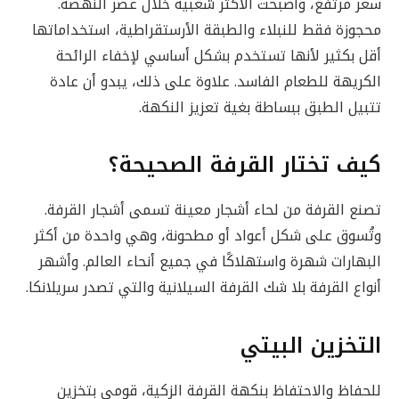
سعر مرتفع، وأصبحت الأكثر شعبية خلال عصر النهضة.
محجوزة فقط للنبلاء والطبقة الأرستقراطية، استخداماتها
أقل بكثير لأنها تستخدم بشكل أساسي لإخفاء الرائحة
الكريهة للطعام الفاسد. علاوة على ذلك، يبدو أن عادة
تتبيل الطبق ببساطة بغية تعزيز النكهة.
كيف تختار القرفة الصحيحة؟
تصنع القرفة من لحاء أشجار معينة تسمى أشجار القرفة.
وتُسوق على شكل أعواد أو مطحونة، وهي واحدة من أكثر
البهارات شهرة واستهلاكًا في جميع أنحاء العالم. وأشهر
أنواع القرفة بلا شك القرفة السيلانية والتي تصدر سريلانكا.
التخزين البيتي
للحفاظ والاحتفاظ بنكهة القرفة الزكية، قومي بتخزين