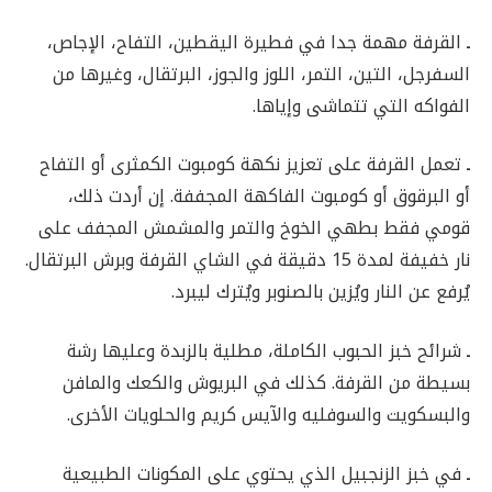
ـ
القرفة مهمة جدا في فطيرة اليقطين، التفاح، الإجاص،
السفرجل، التين، التمر، اللوز والجوز، البرتقال، وغيرها من
الفواكه التي تتماشى وإياها.
ـ
تعمل القرفة على تعزيز نكهة كومبوت الكمثرى أو التفاح
أو البرقوق أو كومبوت الفاكهة المجففة. إن أردت ذلك،
قومي فقط بطهي الخوخ والتمر والمشمش المجفف على
نار خفيفة لمدة 15 دقيقة في الشاي القرفة وبرش البرتقال.
يُرفع عن النار ويُزين بالصنوبر ويُترك ليبرد.
ـ
شرائح خبز الحبوب الكاملة، مطلية بالزبدة وعليها رشة
بسيطة من القرفة. كذلك في البريوش والكعك والمافن
والبسكويت والسوفليه والآيس كريم والحلويات الأخرى.
ـ
في خبز الزنجبيل الذي يحتوي على المكونات الطبيعية