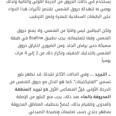
يستخدم في حالات الحروق من الدرجة الأولى والثانية ولذلك
يوصى به لتهدئة حروق الشمس. تقتصر تأثيرات هذا الدواء
على الطبقات السطحية للبشرة وتعزز الترطيب.
ولكن البيافين ليس واقيًا من الشمس، ولا يمنع حروق
الشمس. وفقا لتعليماته، يجب تطبيق Biafine في طبقة
سميكة حتى يرفض الجلد. ومن الضروري اختراق حروق
الشمس بالتدليك الخفيف وتكرار ذلك من 2 إلى 4 مرات
يومياً.
ــ التبريد …
وفي الحالات الأكثر تقدمًا، قد تظهر بثور
تسمى “الفليكتينات”. كما هو الحال مع حروق الشمس من
الدرجة الأولى، فإنَّ المنعكس الأول هو
تبريد المنطقة
المحروقة بالماء
. بعد ذلك، يجب منع البثور من الإصابة
بالعدوى. وللقيام بذلك، يُنصحُ بتنظيف المناطق المحروقة
بمطهر جلدي حسب تعليمات ونصيحة الصيدلي.