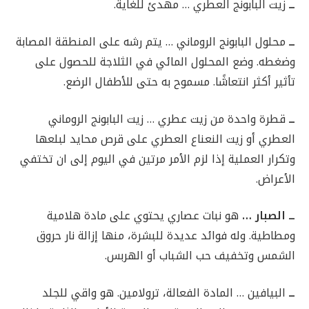
ــ
زيت البابونج العطري … مهدئ للغاية.
ــ
محلول البابونج الروماني … يتم رشه على المنطقة المصابة
وضغطه. وضع المحلول المائي في الثلاجة للحصول على
تأثير أكثر انتعاشًا. مسموح به حتى للأطفال الرضع.
ــ
قطرة واحدة من زيت عطري … زيت البابونج الروماني
العطري أو زيت النعناع العطري على قرص محايد لبلعها
وتكرار العملية إذا لزم الأمر مرتين في اليوم إلى ان تختفي
الأعراض.
ــ الصبار …
هو نبات عصاري يحتوي على مادة هلامية
ومطاطية. وله فوائد عديدة للبشرة، منها إزالة نار حروق
الشمس وتخفيف حب الشباب أو الهربس.
ــ
البيافين … المادة الفعالة، ترولامين. هو واقي للجلد