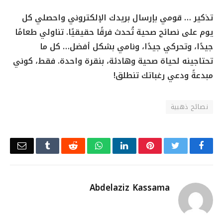
تذكير … قومي بإرسال بريدك الإلكتروني واحصلي كل
يوم على نصائح صحية تُحدث فرقًا حقيقيًا. تناولي طعامًا
جيدًا، وتحركي جيدًا، ونامي بشكل أفضل… كل ما
تحتاجينه لحياة صحية وهادئة، بنقرة واحدة. فقط، كوني
مبدعةً ودعي رغباتك تنطلق!
نصائح ذهبية
Email
Tumblr
Reddit
WhatsApp
LinkedIn
Pinterest
Twitter
Facebook
Abdelaziz Kassama