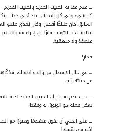
ـــ
عدم مقارنة الحبيب الجديد بالحبيب القديم …
كل شيء وفي كل الاحوال. عند أدنى خطأ يرتكبه 
السابق. كان طباخًا أفضل، وكان يُغدق عليكِ الم
وعليه، يجب التوقف فورًا عن إجراء مقارنات غير 
منصفة ولا منطقية.
حذارِ!
ـــ
في حال الانفصال من والدة أطفالك، فذكّرها 
من حياتك أنت.
ـــ
يجب عدم نسيان أن الحبيب الجديد لديه علاق
يمكن فعله هو الوثوق به وفقط!
ـــ على الحبي أن يكون متفهمًا وصبورًا مع الحب
أكثر في نقسك!