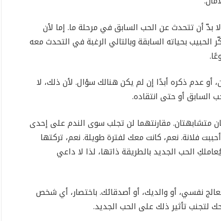
مان.
 بدّ أن تتحدث عن الحب السابق في مرحلة ما. إما لأن
ّر الحبيب بحياته السابقة وبالتالي الرغبة في التحدث معه
ًا.
و عدم ذكره أبدًا إن لم يكن هنالك سؤال. لأن ذلك، لا
حب السابق أو حتى انتقاده.
ن متشابهتان. مقارنتهما لن تجلب سوى الندم على إحدى
 أحببت فلانة. نعم، كانت معك لفترة طويلة. نعم، تركتها
املكِ الحب الجديد بالطريقة ذاتها، لذا لا داعي
معالج نفسي، أو والديك، أو أصدقائك. باختصار، أي شخص
 لتجنب تأثير ذلك على الحب الجديد.