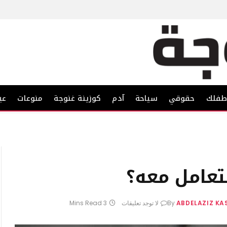
فلك
حقوقي
سياحة
آدم
كوزينة غنوجة
منوعات
عي
تعامل معه؟
ABDELAZIZ K
By
لا توجد تعليقات
3 Mins Read