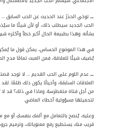
الاجتماعي. سيشعر الحب الجديد بالاطمئنان والأ
ـــ
توخي الحذرً عند الحديث عن الحب السابق … لا
الحب الجديد سيطلب ذلك، أو لأن شيئًا ما سيُذك
بشأنه. وهذا بطبيعة الحال أكبر خطأ وأكثره شيوع
في هذا الموضوع الحساس، يمكن قول ما يُمكن، أ
يُضيف شيئًا للعلاقة، فمن العبث تمامًا مدح ال
ـــ
عدم اللوم على الحب القديم … لا توجد قصتا
العلاقات السابقة، وأحيانًا يكون ذلك ظلمًا. لقد
من أجل فتاة متغطرسة. وماذا في ذلك؟ قد لا يُع
لتحميلها مسؤولية أخطاء الماضي.
وعليه، يُنصح بالتعامل مع ألمك بنفسكِ أو مع 
قريب منك يستطيع رفع معنوياتك، وترميم جروحك