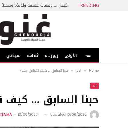
كيش … وصفات خفيفة ولذيذة وصحية
TRENDING
الأولى
ربورتام
ثقافة
سيدتي
ط
Home
آدم
حبنا السابق … كيف نتعامل معه؟
»
»
آدم
حبنا السابق … كيف ن
ASSAMA
10/06/2026
Updated:
10/06/2026