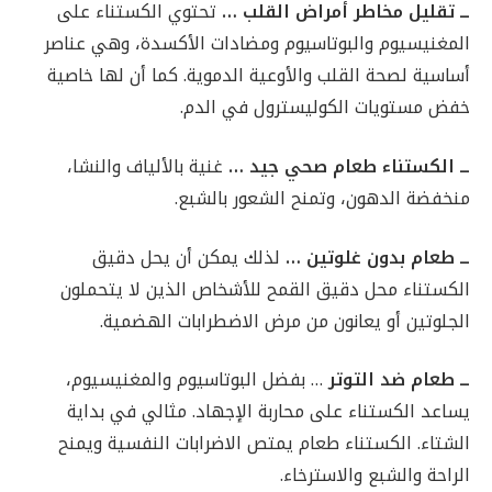
ــ تقليل مخاطر أمراض القلب …
تحتوي الكستناء على
المغنيسيوم والبوتاسيوم ومضادات الأكسدة، وهي عناصر
أساسية لصحة القلب والأوعية الدموية. كما أن لها خاصية
خفض مستويات الكوليسترول في الدم.
ــ الكستناء طعام صحي جيد …
غنية بالألياف والنشا،
منخفضة الدهون، وتمنح الشعور بالشبع.
ــ طعام بدون غلوتين …
لذلك يمكن أن يحل دقيق
الكستناء محل دقيق القمح للأشخاص الذين لا يتحملون
الجلوتين أو يعانون من مرض الاضطرابات الهضمية.
ــ طعام ضد التوتر
… بفضل البوتاسيوم والمغنيسيوم،
يساعد الكستناء على محاربة الإجهاد. مثالي في بداية
الشتاء. الكستناء طعام يمتص الاضرابات النفسية ويمنح
الراحة والشبع والاسترخاء.