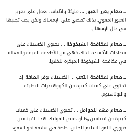
ــ طعام يعزز العبور …
مليئة بالألياف، تعمل على تعزيز
العبور المعوي. بذلك تقضي على الإمساك ولكن يجب تجنبها
في حال الإسهال.
ــ طعام لمكافحة الشيخوخة …
تحتوي الكستناء على
مضادات الأكسدة. لذلك فهي من الأطعمة القيمة والفعالة
في مكافحة الشيخوخة المبكرة للخلايا.
ــ طعام لمكافحة التعب …
الكستناء توفر الطاقة. إذ
تحتوي على كميات كبيرة من الكربوهيدرات البطيئة
والبوتاسيوم.
ــ طعام مهم للحوامل … ت
حتوي الكستناء على كميات
كبيرة من فيتامين B
أو حمض الفوليك. هذا الفيتامين
9
ضروري للنمو السليم للجنين، خاصة في سلامة نمو العمود