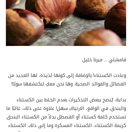
قامشلي … ميرنا خليل
وعادت الكستناء! بالإضافة إلى كونها لذيذة، لها العديد من
الفضائل والفوائد الصحية. وها نحن معكِ لنكتشفها سويًا!
بداية، يُنصح ببعض التذكيرات بعدم الخلط بين الكستناء
والبندق. في الواقع، الارتباك سهل! علاوة على ذلك، غالبًا ما
تستخدم كلمة كستناء أو القصطل بدلاً من الكستناء البندق.
كريمة الكستناء، الكستناء المسكرة وما إلى ذلك. الكستناء