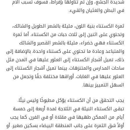
شديدة الجشع، وإن تم تناولها بإفراط، فسوف تسبب آلام
في البطن والغثيان والقيء.
ثمرة الكستناء بنية اللون، مليئة بالشعر الطويل والشائك،
وتحتوي على اثنين إلى ثلاث حبات من الكستناء. أما ثمرة
الكستناء فهي خضراء، مليئة بالشعر القصير والشائك
والمتباعد وعادة ما تحتوي على كستناء واحدة. بالإضافة إلى
ذلك، تميل أشجار الكستناء إلى العثور عليها في المدن مثل
ساحات المدارس والمتنزهات. بينما تميل أشجار الكستناء إلى
العثور عليها في الغابات. أوراقها مختلفة حقًا وتجعل من
السهل التمييز بينها.
يجب التحقق من أن الكستناء يؤكل مطبوخًا وليس نيئًا.
تبقى الكستناء النيئة في الثلاجة لمدة أربعة إلى خمسة
أيام. من الممكن طهيها في مقلاة أو في الفرن. كما يجب
أولاً شق الثمرة على جانب المنطقة البيضاء بسكين صغير. أو