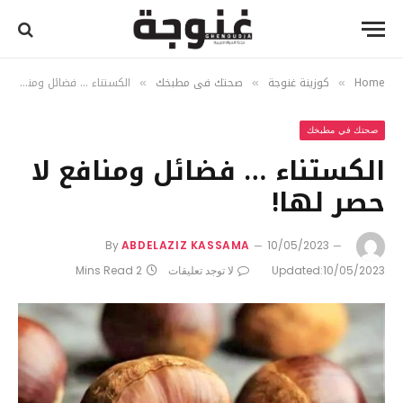
Home
كوزينة غنوجة
صحتك في مطبخك
الكستناء … فضائل ومنافع لا حصر لها!
»
»
»
صحتك في مطبخك
الكستناء … فضائل ومنافع لا
حصر لها!
By
ABDELAZIZ KASSAMA
10/05/2023
10/05/2023
Updated:
لا توجد تعليقات
2 Mins Read