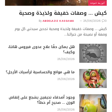
كوزينة غنوجة
كيش … وصفات خفيفة ولذيذة وصحية
By
ABDELAZIZ KASSAMA
25/06/2026
0
كيش … وصفات خفيفة ولذيذة وصحية تجدين سيدتي كل يوم
وصفة أو نصيحة من خبرائنا…
هل يمكن حقًا علاج عدوى فيروس هانتا،
وكيف؟
25/06/2026
ما هي موانع والحساسية لرأسيات الأرجل؟
25/06/2026
وجود أصدقاء نحيفين يشجع على إنقاص
الوزن … صحيح أم خطأ؟
25/06/2026