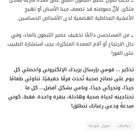
متكرر، لأنَّ حموضته قد تضعف مينا الأسنان أو تهيج
الأغشية المخاطية الهضمية لدى الأشخاص الحساسين.
ــ
من المستحسن دائمًا تخفيف عصير الليمون بالماء، وفي
حال الارتجاع أو آلام المعدة المتكررة، يجب استشارة الطبيب
على الفور!
تذكير … قومي بإرسال بريدك الإلكتروني واحصلي كل
يوم على نصائح صحية تُحدث فرقًا حقيقيًا. تناولي طعامًا
جيدًا، وتحركي جيدًا، ونامي بشكل أفضل… كل ما
تحتاجينه لحياة صحية وهادئة، بنقرة واحدة. فقط، كوني
مبدعةً ودعي رغباتك تنطلق!
دراسات
عيون غنوجة