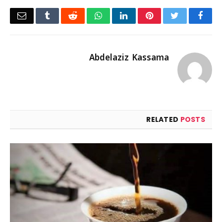
Email
Tumblr
Reddit
WhatsApp
LinkedIn
Pinterest
Twitter
Facebook
Abdelaziz Kassama
RELATED
POSTS