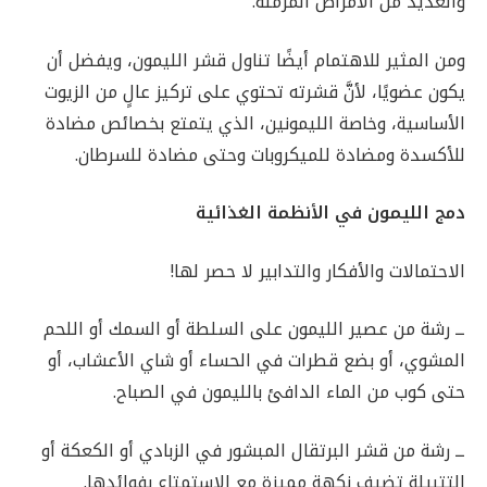
والعديد من الأمراض المزمنة.
ومن المثير للاهتمام أيضًا تناول قشر الليمون، ويفضل أن
يكون عضويًا، لأنَّ قشرته تحتوي على تركيز عالٍ من الزيوت
الأساسية، وخاصة الليمونين، الذي يتمتع بخصائص مضادة
للأكسدة ومضادة للميكروبات وحتى مضادة للسرطان.
دمج الليمون في الأنظمة الغذائية
الاحتمالات والأفكار والتدابير لا حصر لها!
ــ رشة من عصير الليمون على السلطة أو السمك أو اللحم
المشوي، أو بضع قطرات في الحساء أو شاي الأعشاب، أو
حتى كوب من الماء الدافئ بالليمون في الصباح.
ــ رشة من قشر البرتقال المبشور في الزبادي أو الكعكة أو
التتبيلة تضيف نكهة مميزة مع الاستمتاع بفوائدها.