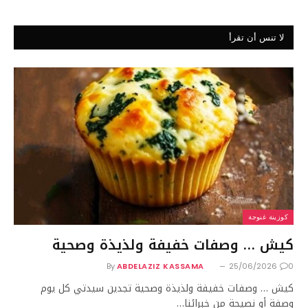
لا تنس أن تقرأ
كوزينة غنوجة
كيش … وصفات خفيفة ولذيذة وصحية
By
ABDELAZIZ KASSAMA
25/06/2026
0
كيش … وصفات خفيفة ولذيذة وصحية تجدين سيدتي كل يوم
وصفة أو نصيحة من خبرائنا…