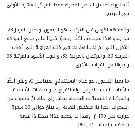
أيضًا وراء احتلال الخضر الخضراء فقط المراكز العشرة الأولى
في الترتيب.
والفاكهة الأولى في الترتيب، هو الليمون، ويحتل المركز 28.
قد يبدو هذا منخفضًا، لكنَّه يتفوق كثيرًا على جميع الفواكه
الأخرى التي تم اختبارها، بما في ذلك الفراولة التي أخذت
المرتبة 30، والبرتقال بالمرتبة 33، والتوت الأسود بالمرتبة 38
وغيرها من الفواكه الأخرى.
ما يميز الليمون، هو غناه الاستثنائي بفيتامين C، ولكن أيضًا
بالألياف القابلة للذوبان، والفلافونويد، ومضادات الأكسدة،
والمركبات الكيميائية النباتية. يضاف إلى ذلك أنَّ محتواه من
السعرات الحرارية منخفض للغاية، إذ يبلغ حوالي 30 سعرة
حرارية لكل 100 غ، وهذا ما يجعله غذاءً صحيًا ذا قيمة
مضافة عالية لا مثيل لها.