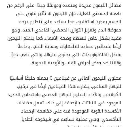
فضائل الليمون عديدة ومتعدة وموثقة جيدًا. على الرغم من
طعمه الحمضي للغاية، فإن الليمون له تأثير قلوي على
الجسم بمجرد استقلابه، مما يساعد على تنظيم درجة
حموضة الدم وتعزيز التوازن الحمضي القاعدي الجيد، وهو
مفيد بشكل خاص للهضم وصحة الأمعاء. كما يتمتع الليمون
أيضًا بخصائص مضادة للالتهابات وحماية القلب، وخاصة
بفضل الفلافونويدات التي يحتوي عليها، والتي تلعب دورًا
وقائيًا ضد بعض أمراض القلب والأوعية الدموية.
محتوى الليمون العالي من فيتامين C يجعله حليفًا أساسيًا
للجهاز المناعي. يشارك هذا الفيتامين أيضًا في تركيب
الكولاجين والأداء السليم للجهاز العصبي وامتصاص الحديد
الموجود في النباتات. بالإضافة إلى ذلك، تعمل مضادات
الأكسدة القوية الموجودة فيه على مكافحة الإجهاد
التأكسدي، وهي عملية تساهم في شيخوخة الخلايا