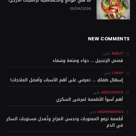
ما هي موانع والحساسية لرأسيات الأرجل؟
25/06/2026
NEW COMMENTS
على
TABLET
قصص الزنجبيل … دواء ومتعة وشفاء
على
CHEAP
إسهال طفلكِ … تعرفي على أهم الأسباب وأفضل العلاجات!
على
MEDICATION
أهم أسوأ الأطعمة لمرضى السكري
على
ANDREWJEONA
أطعمة ترفع المعنويات وتحسن المزاج وتُعدل مستويات السكر
في الدم