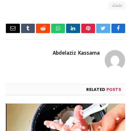
طفلك
Email
Tumblr
Reddit
WhatsApp
LinkedIn
Pinterest
Twitter
Facebook
Abdelaziz Kassama
RELATED
POSTS