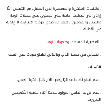
ـ تشنجات المتكررة والمستمرة لدى الطفل، مع التقلص اللُا
إرادي في عضلاته، خاصة على مستوى على عضلات الوجه
واليدين والقدمين. ناهيك عن صدور حركات اهتزازية لا إرادية
في الأطراف.
ـ العصبية المفرطة، و
صعوبة النوم
.
ـ انخفاض في ضغط الدم، وبالتالي تباطؤ ضربات نبض القلب.
الأسبا
ب
ـ عدم اتباع نظاما غذائيًا يخص الأم خلال فترة الحمل.
ـ عدم تزويد الطفل المولود حديثًا أثناء بكمية الأكسجين
الضرورية.