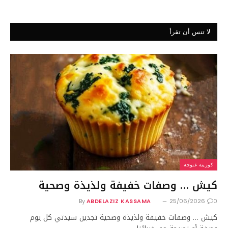
لا تنس أن تقرأ
كوزينة غنوجة
كيش … وصفات خفيفة ولذيذة وصحية
By
ABDELAZIZ KASSAMA
25/06/2026
0
كيش … وصفات خفيفة ولذيذة وصحية تجدين سيدتي كل يوم