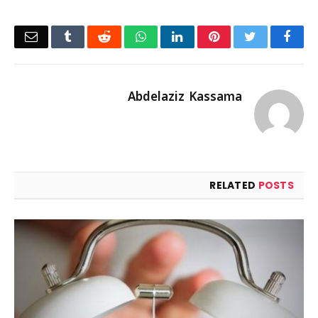
Email
Tumblr
Reddit
WhatsApp
LinkedIn
Pinterest
Twitter
Facebook
Abdelaziz Kassama
RELATED
POSTS