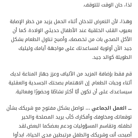
لذا، حان الوقت للتوقف.
وهذا، لأن التعرض للدخان أثناء الحمل يزيد من خطر الإصابة
بعيوب القلب الخلقية عند الأطفال حديثي الولادة. كما أن
الأكل الصحي بات من تخصصك. وأصبح تناول الطعام بشكل
جيد الآن أولوية لمساعدتك على مواجهة أيامك وليليك
الطويلة كوالد جيد.
قم فقط بإضافة المزيد من الألياف وعزز جهاز المناعة لديك
أثناء وجبات الطعام. إن الاهتمام بصحتك الجسدية والعقلية
سيساعدك على أن تكون أبًا أكثر نشاطًا وحضورًا وفعالية.
ـــ العمل الجماعي …
تواصل بشكل مفتوح مع شريكك بشأن
توقعاتك ومخاوفك وأفكارك كأب يريد المصلحة والخير
لطفله. وتقاسم المسؤوليات ودعم بعضكما البعض.لقد
أصبحت أنت وشريكك والطفل مرتبطين مدى الحياة، ابدأوا