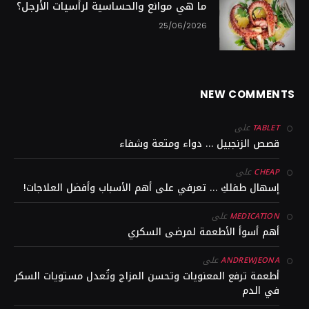
ما هي موانع والحساسية لرأسيات الأرجل؟
25/06/2026
NEW COMMENTS
على
TABLET
قصص الزنجبيل … دواء ومتعة وشفاء
على
CHEAP
إسهال طفلكِ … تعرفي على أهم الأسباب وأفضل العلاجات!
على
MEDICATION
أهم أسوأ الأطعمة لمرضى السكري
على
ANDREWJEONA
أطعمة ترفع المعنويات وتحسن المزاج وتُعدل مستويات السكر
في الدم