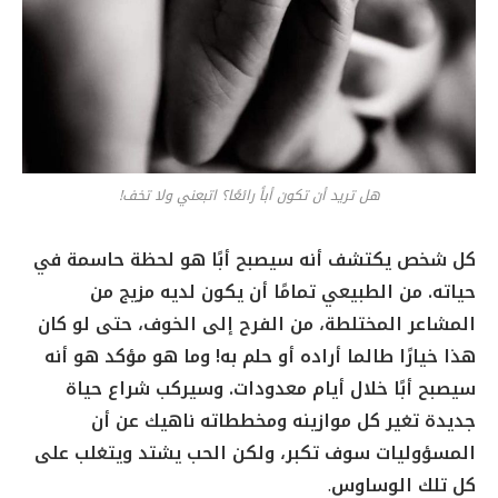
هل تريد أن تكون أباً رائعًا؟ اتبعني ولا تخف!
كل شخص يكتشف أنه سيصبح أبًا هو لحظة حاسمة في
حياته. من الطبيعي تمامًا أن يكون لديه مزيج من
المشاعر المختلطة، من الفرح إلى الخوف، حتى لو كان
هذا خيارًا طالما أراده أو حلم به! وما هو مؤكد هو أنه
سيصبح أبًا خلال أيام معدودات. وسيركب شراع حياة
جديدة تغير كل موازينه ومخططاته ناهيك عن أن
المسؤوليات سوف تكبر، ولكن الحب يشتد ويتغلب على
كل تلك الوساوس
.