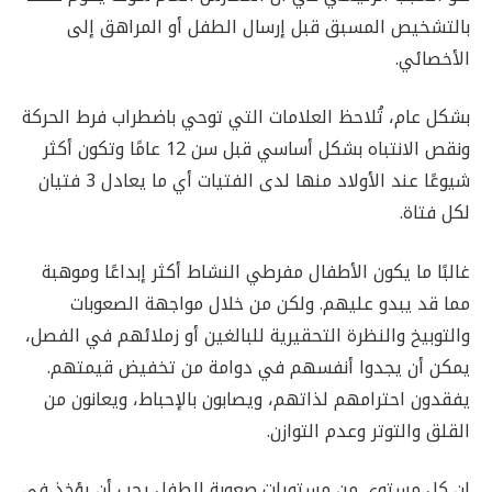
بالتشخيص المسبق قبل إرسال الطفل أو المراهق إلى
الأخصائي.
بشكل عام، تُلاحظ العلامات التي توحي باضطراب فرط الحركة
ونقص الانتباه بشكل أساسي قبل سن 12 عامًا وتكون أكثر
شيوعًا عند الأولاد منها لدى الفتيات أي ما يعادل 3 فتيان
لكل فتاة.
غالبًا ما يكون الأطفال مفرطي النشاط أكثر إبداعًا وموهبة
مما قد يبدو عليهم. ولكن من خلال مواجهة الصعوبات
والتوبيخ والنظرة التحقيرية للبالغين أو زملائهم في الفصل،
يمكن أن يجدوا أنفسهم في دوامة من تخفيض قيمتهم.
يفقدون احترامهم لذاتهم، ويصابون بالإحباط، ويعانون من
القلق والتوتر وعدم التوازن.
إن كل مستوى من مستويات صعوبة الطفل يجب أن يؤخذ في