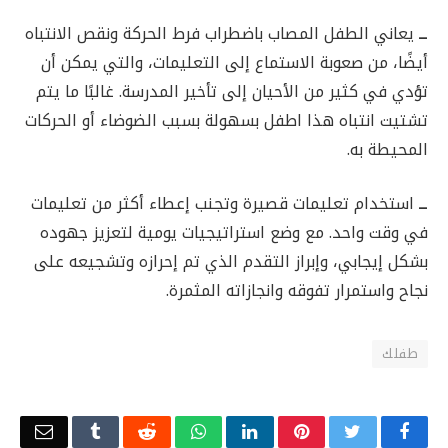
ــ
يعاني الطفل المصاب باضطراب فرط الحركة ونقص الانتباه
أيضًا، من صعوبة الاستماع إلى التعليمات، والتي يمكن أن
تؤدي في كثير من الأحيان إلى تأخير المدرسة. غالبًا ما يتم
تشتيت انتباه هذا اطفل بسهولة بسبب الضوضاء أو الحركات
المحيطة به.
ــ
استخدام تعليمات قصيرة وتجنب إعطاء أكثر من تعليمات
في وقت واحد. مع وضع استراتيجيات يومية لتعزيز جهوده
بشكل إيجابي، وإبراز التقدم الذي تم إحرازه وتشجيعه على
نجاح واستمرار تفوقه وانجازاته المثمرة.
طفلك
Email
Tumblr
Reddit
WhatsApp
LinkedIn
Pinterest
Twitter
Facebook