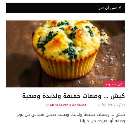
لا تنس أن تقرأ
كوزينة غنوجة
كيش … وصفات خفيفة ولذيذة وصحية
By
ABDELAZIZ KASSAMA
25/06/2026
0
كيش … وصفات خفيفة ولذيذة وصحية تجدين سيدتي كل يوم
وصفة أو نصيحة من خبرائنا…