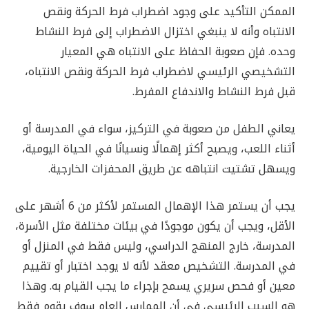
الممكن التأكيد على وجود اضطراب فرط الحركة ونقص
الانتباه وأنه لا ينبغي اختزال الاضطراب إلى فرط النشاط
وحده. فإن صعوبة الحفاظ على الانتباه هي المعيار
التشخيصي الرئيسي لاضطراب فرط الحركة ونقص الانتباه،
قبل فرط النشاط والاندفاع المفرط.
يعاني الطفل من صعوبة في التركيز، سواء في المدرسة أو
أثناء اللعب، ويصبح أكثر إهمالًا ونسيانًا في الحياة اليومية،
ويسهل تشتيت انتباهه عن طريق المحفزات الخارجية.
يجب أن يستمر هذا الإهمال المستمر لأكثر من 6 أشهر على
الأقل، ويجب أن يكون موجودًا في بيئات مختلفة مثل الأسرة،
المدرسة، خارج المنهج الدراسي، وليس فقط في المنزل أو
في المدرسة. التشخيص معقد لأنه لا يوجد اختبار أو تقييم
معين أو فحص سريري يسمح بإجراء ما يجب القيام به. وهذا
هو السبب الرئيسي في أن الممارس العام سوف يقوم فقط