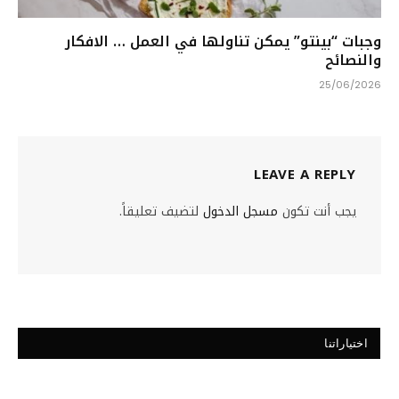
وجبات “بينتو” يمكن تناولها في العمل … الافكار
والنصائح
25/06/2026
LEAVE A REPLY
يجب أنت تكون
مسجل الدخول
لتضيف تعليقاً.
اختياراتنا