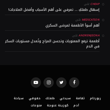
على
CHEAP
إسهال طفلكِ … تعرفي على أهم الأسباب وأفضل العلاجات!
على
MEDICATION
أهم أسوأ الأطعمة لمرضى السكري
على
ANDREWJEONA
أطعمة ترفع المعنويات وتحسن المزاج وتُعدل مستويات السكر
في الدم
YouTube
Instagram
Twitter
Facebook
ربورتام
ثقافة
سيدتي
طفلك
حقوقي
سياحة
آدم
كوزينة غنوجة
منوعات