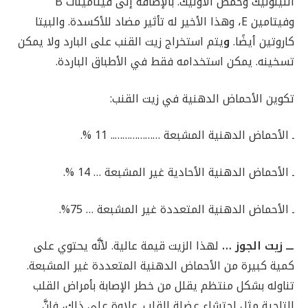
اللينوليك وحمض الأوليك. بالإضافة إلى فيتامينات B
وفيتامين E، وهذا الأخير له تأثير مضاد للأكسدة. والبيتا
كاروتين أيضًا.
و
يتم استخراج زيت القنب على البارد ولا يمكن
تسخينه. يمكن استخدامه فقط في الأطباق الباردة.
تكوين الأحماض الدهنية في زيت القنب:
ـ الأحماض الدهنية المشبعة ……………….. 11 %.
ـ الأحماض الدهنية الأحادية غير المشبعة … 14 %.
ـ الأحماض الدهنية المتعددة غير المشبعة … 75%.
ـــ زيت الجوز …
لهذا الزيت قيمة عالية. لأنَّه يحتوي على
كمية كبيرة من الأحماض الدهنية المتعددة غير المشبعة.
تناوله بشكل منتظم يقلل من خطر الإصابة بأمراض القلب
التاجية مثل احتشاء عضلة القلب. علاوة على ذلك، فإنَّ