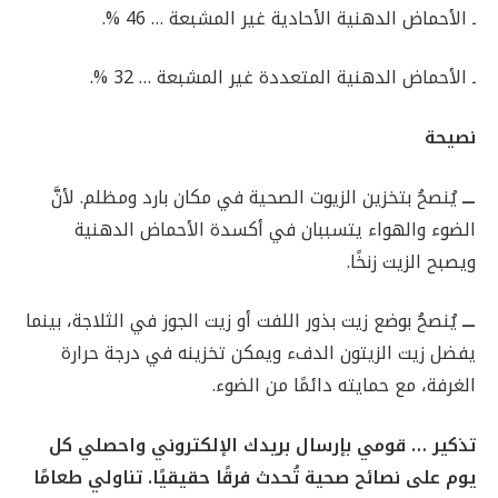
ـ الأحماض الدهنية الأحادية غير المشبعة … 46 %.
ـ الأحماض الدهنية المتعددة غير المشبعة … 32 %.
نصيحة
ـــ
يُنصحُ بتخزين الزيوت الصحية في مكان بارد ومظلم. لأنَّ
الضوء والهواء يتسببان في أكسدة الأحماض الدهنية
ويصبح الزيت زنخًا.
ـــ
يُنصحُ بوضع زيت بذور اللفت أو زيت الجوز في الثلاجة، بينما
يفضل زيت الزيتون الدفء ويمكن تخزينه في درجة حرارة
الغرفة، مع حمايته دائمًا من الضوء.
تذكير … قومي بإرسال بريدك الإلكتروني واحصلي كل
يوم على نصائح صحية تُحدث فرقًا حقيقيًا. تناولي طعامًا