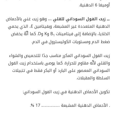
أوميغا 6 الدهنية.
ـــ زيت الفول السوداني للقلي …
وهو زيت غني بالأحماض
الدهنية المتعددة غير المشبعة، وبفيتامين E، الذي يحمي
الخلايا، بالإضافة إلى فيتامينات B
وK وD. كما أنَّهُ يخفض
1
ضغط الدم ومستويات الكوليسترول في الدم.
زيت الفول السوداني المكرر مناسب جدًا للتحميص والشواء
والقلي لأنَّه مقاوم للحرارة. كما يوصى باستخدام زيت الفول
السوداني المعصور على البارد أو البكر فقط في تتبيلات
السلطة والمقبلات.
تكوين الأحماض الدهنية في زيت الفول السوداني:
ـ الأحماض الدهنية المشبعة ……………….. 17 %.