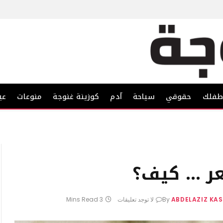
فلك
حقوقي
سياحة
آدم
كوزينة غنوجة
منوعات
عي
شعر … كيف؟
ABDELAZIZ KA
By
لا توجد تعليقات
3 Mins Read