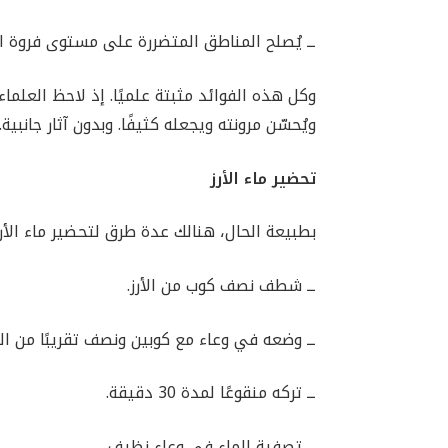
ــ يُصلح المناطق المتضررة على مستوى فروة ا
وكل هذه الفوائد مثبتة علميًا. إذ لاحظ العلماء 
ويُحسّن مرونته ويجعله كثيفًا. وبدون آثار جانبية.
تحضير ماء الأرز
بطبيعة الحال، هنالك عدة طرق لتحضير ماء الأ
ــ شطف نصف كوب من الأرز.
ــ وضعه في وعاء مع كوبين ونصف تقريبًا من الم
ــ تركه منقوعًا لمدة 30 دقيقة.
ــ تصفية الماء في وعاء نظيف.