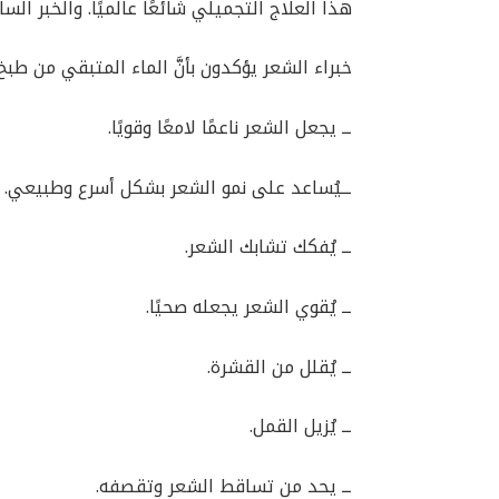
هذا العلاج التجميلي شائعًا عالميًا. والخبر الس
خبراء الشعر يؤكدون بأنَّ الماء المتبقي من طبخ 
ــ يجعل الشعر ناعمًا لامعًا وقويًا.
ــيُساعد على نمو الشعر بشكل أسرع وطبيعي.
ــ يُفكك تشابك الشعر.
ــ يُقوي الشعر يجعله صحيًا.
ــ يُقلل من القشرة.
ــ يُزيل القمل.
ــ يحد من تساقط الشعر وتقصفه.