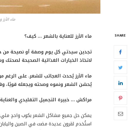
ماء الأرز 
ماء الأرز للعناية بالشعر … كيف؟
SHARE
تجدين سيدتي كل يوم وصفة أو نصيحة من خبرا
لاتخاذ الخيارات الغذائية الصحيحة لصحتك و
ماء الأرز يُحدث العجائب للشعر. على الرغم من 
يُحسّن الشعر ونموه وصحته ويجعله قويًا، وهو
مراكش … خبيرة التجميل التقليدي والعناية
يمكن حل جميع مشاكل الشعر بكوب واحدٍ مليءٍ بال
استُخدم لقرون عديدة مضت في الصين واليابان