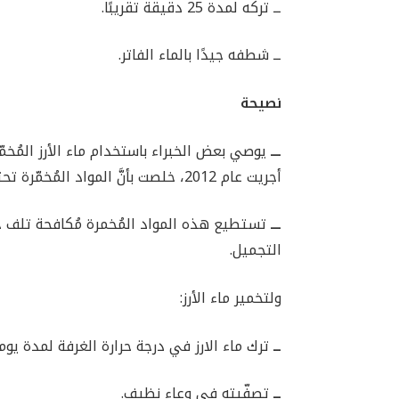
ــ تركه لمدة 25 دقيقة تقريبًا.
ــ شطفه جيدًا بالماء الفاتر.
نصيحة
ـــ
يوصي بعض الخبراء باستخدام ماء الأرز المُخمّر. 
أجريت عام 2012، خلصت بأنَّ المواد المُخمّرة تحتوي على كمية أكبر من مضادات الأكسدة.
ـــ
تستطيع هذه المواد المُخمرة مُكافحة تلف خل
التجميل.
ولتخمير ماء الأرز:
ــ
ترك ماء الارز في درجة حرارة الغرفة لمدة يوم
ــ
تصفّيته في وعاء نظيف.