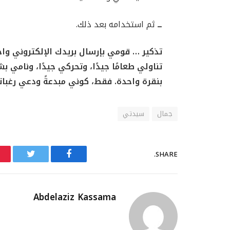
ــ
ثم استخدامه بعد ذلك.
تذكير … قومي بإرسال بريدك الإلكتروني واح
تناولي طعامًا جيدًا، وتحركي جيدًا، ونامي 
بنقرة واحدة. فقط، كوني مبدعةً ودعي رغبات
جمال
سيدتي
SHARE.
Twitter
Facebook
Abdelaziz Kassama