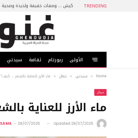
كيش … وصفات خفيفة ولذيذة وصحية
TRENDING
الأولى
ربورتام
ثقافة
سيدتي
ط
Home
سيدتي
جمال
ماء الأرز للعناية بالشعر … كيف؟
»
»
»
جمال
ماء الأرز للعناية بال
SSAMA
28/07/2025
Updated:
28/07/2025