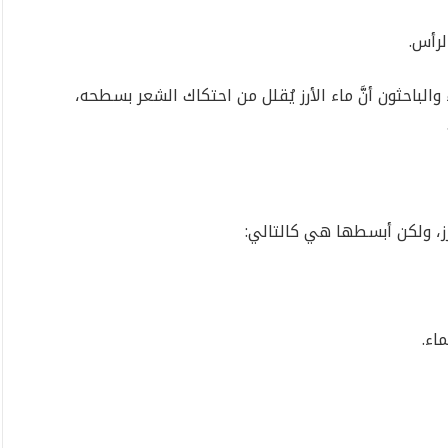
لرأس.
والباحثون أنَّ ماء الأرز يُقلل من احتكاك الشعر بسطحه،
رز، ولكن أبسطها هي كالتالي:
اء.