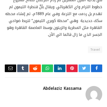
خطوط الترام واي الكهربائي. ويقال بأنَّ قنطرة الليمون لم
تهدم بل ردمت مع الترعة. وفي عام 1889م، تم إنشاء محطه
سكك حديدية وهي “محطة كوبري الليمون” لتربط ضواحي
القاهرة مثل المطرية والزيتون بوسط العاصمة القاهرة وهو
الجسر الذي ما زال قائما الي الآن.
Travel
Email
Tumblr
Reddit
WhatsApp
LinkedIn
Pinterest
Twitter
Facebook
Abdelaziz Kassama