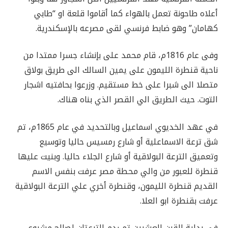
أعلاه طاحونة تعمل بالهواء كما أقاموا قلعة او “طابي
كهامان” وهو ضابط فرنسي لقى مصرعه بالإسكندرية.
وفى عام 1816م، قام محمد على بإنشاء جسرا ممتدا من
ناحية قنطرة الليمون على يمين السالك الى طريق بولاق
متصلا الى شبرا على خط مستقيم. وزرعوا بحافتيه اشجار
التوت. حيث الطريق الي القصر الذي بناه هناك.
في عهد الخديوي اسماعيل وبالتحديد في عام 1865م، تم
شق ترعة الاسماعلية أو شارع رمسيس حاليا وتوسيع
وتعميق الترعة البولاقية أو شارع الجلاء حاليا. وبنيت عليها
قنطرة للعبور من والي محطة مصر عرفت بنفس الاسم
القديم قنطرة الليمون، وقنطرة أخري علي الترعة البولاقية
عرفت بقنطرة ابو العلا.
في بداية القرن العشرين تم ردم الترعتان لصالح مشروع