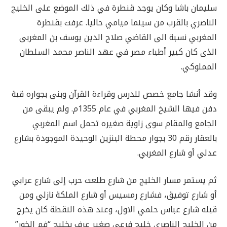
سليمان باشا وكان يوجد قنطرة في ذلك الموضع على الخليج
الناصري بالقرب من سينما ميامي حاليا. عرفت بقنطرة
المغربي نسبة الى القاضي صلاح الدين يوسف بن المغربى
الذى كان كبير أطباء مصر في عهد الناصر محمد السلطان
المملوكي.
وقد أنشا جامع خصص للدرس وقراءة القرآن وبنى بجواره قبة
دفن فيها الشيخ المغربي في عام 1355م. ولم يبقى من
الجامع والمقام سوى زاوية صغيره تحمل اسم المغربي
بالعقار رقم 30 بجوار محطة البنزين الوحيدة الموجودة بشارع
عدلي أو شارع المغربي.
ثم يستمر مسار الخليج من شارع طلعت حرب إلى شارع عرابي
أو شارع توفيق، فشارع رمسيس أو شارع الملكة نازلي ومن
قبله شارع عباس حلمي الاول، وعند هذه النقطة كان يخرج
من الخليج الناصري خليج فرعى صغير عرف بخليج “فم الخور”