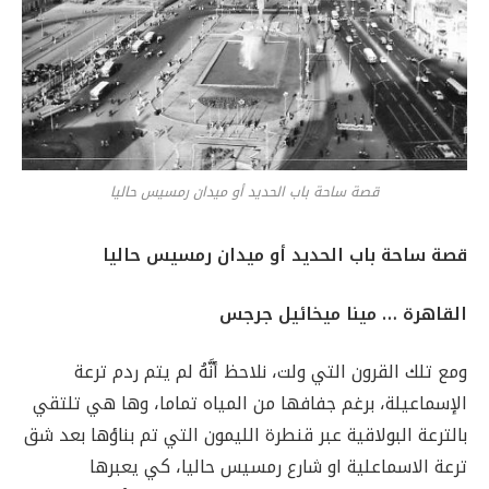
قصة ساحة باب الحديد أو ميدان رمسيس حاليا
قصة ساحة باب الحديد أو ميدان رمسيس حاليا
القاهرة … مينا ميخائيل جرجس
ومع تلك القرون التي ولت، نلاحظ أنَّهُ لم يتم ردم ترعة
الإسماعيلة، برغم جفافها من المياه تماما، وها هي تلتقي
بالترعة البولاقية عبر قنطرة الليمون التي تم بناؤها بعد شق
ترعة الاسماعلية او شارع رمسيس حاليا، كي يعبرها