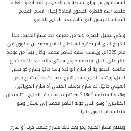
المسافرون من وإلى محطة باب الحديد. و لقد أطلق العامة
عليها اسم قنطرة الليمون لإعادة إحياء الاسم القديم
لقنطرة الليمون التي كانت تعبر الخليج الناصري.
ولكي نتخيل الصورة لابد من معرفة خط مسار الخليج، هذا
الخريج الذي أمر بحفره السلطان الناصر محمد بن قلاوون في
عام 1325م، وينسب اسمه للناصر محمد، وكان يبدأ من موضع
غائر على النيل بمنطقة جاردن سيتي حاليا عند التقاء شارع
عائشة التيمورية أو شارع الوالدة باشا حاليًا بشارع كورنيش
النيل، ويتخذ الخليج مسار شارع مصر عتيقة أو شارع قصر
العيني حاليًا، ثم شارع يوسف الجندي أة شارع الحوياتي،
وهذه المنطقة كلها كانت تعرف وقت حفر الخليج بـ “الميدان
الظاهري” وهو الذى حوله الناصر محمد إلى بستان وهو
منطقة باب اللوق حاليا.
وبتتبع مسار الخليج يمر بعد ذلك بشارع طلعت حرب أو شارع