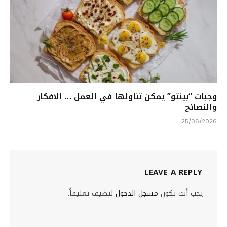
وجبات “بينتو” يمكن تناولها في العمل … الافكار
والنصائح
25/06/2026
LEAVE A REPLY
يجب أنت تكون
مسجل الدخول
لتضيف تعليقاً.