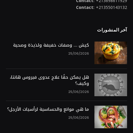
Contact:
+213698611929
Contact:
+213550143132
آخر المنشورات
كيش … وصفات خفيفة ولذيذة وصحية
25/06/2026
هل يمكن حقًا علاج عدوى فيروس هانتا،
وكيف؟
25/06/2026
ما هي موانع والحساسية لرأسيات الأرجل؟
25/06/2026