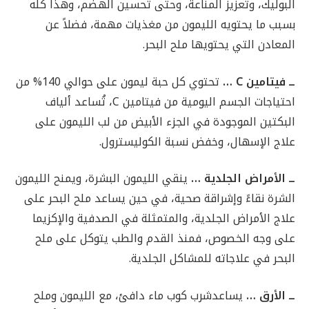
البوليك، وتعزيز المناعة، وحتى تحسين الهضم، وهذا كله
بسبب ما يحتويه الليمون من مغذيات مهمة، فضلاً عن
المعادن التي يحتويها ملح البحر.
ــ فيتامين
C
…
تحتوي كل حبة ليمون على حوالي 140% من
احتياجات الجسم اليومية من فيتامين C، تُساعد ألياف
البكتين الموجودة في الجزء الأبيض من لب الليمون على
علاج الإسهال، وخفض نسبة الكوليسترول.
ــ الأمراض الجلدية …
ينقي الليمون البشرة، ويمنح الليمون
الشرة نقاءً وإشراقة صحية، في حين يساعد ملح البحر على
علاج الأمراض الجلدية، والمتمثلة في الصدفية والإكزيما
على وجه الخصوص، فمنذ القدم والطب يتوكل على ملح
البحر في علاجاته للمشاكل الجلدية.
ــ الأرق …
يساعدشرب كوب ماء دافئ، مع الليمون وملح