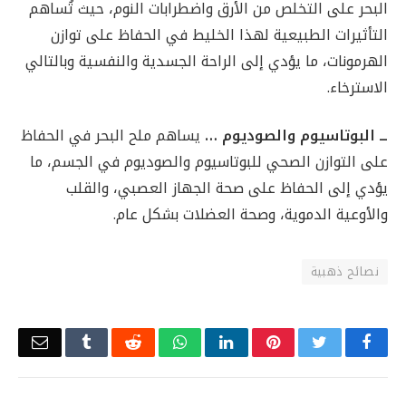
البحر على التخلص من الأرق واضطرابات النوم، حيث تُساهم
التأثيرات الطبيعية لهذا الخليط في الحفاظ على توازن
الهرمونات، ما يؤدي إلى الراحة الجسدية والنفسية وبالتالي
الاسترخاء.
ــ البوتاسيوم والصوديوم …
يساهم ملح البحر في الحفاظ
على التوازن الصحي للبوتاسيوم والصوديوم في الجسم، ما
يؤدي إلى الحفاظ على صحة الجهاز العصبي، والقلب
والأوعية الدموية، وصحة العضلات بشكل عام.
نصائح ذهبية
Email
Tumblr
Reddit
WhatsApp
LinkedIn
Pinterest
Twitter
Facebook