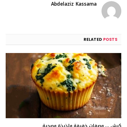
Abdelaziz Kassama
RELATED
POSTS
كيش … وصفات خفيفة ولذيذة وصحية