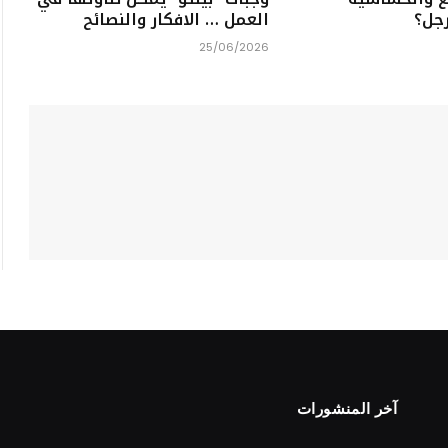
رجل؟
العمل … الافكار والنصائح
25/06/2026
آخر المنشورات
S