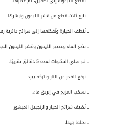
ــ نُقطع الليمونة إلى نصفين، ثم عصرها.
ــ ننزع ثلاث قطع من قشر الليمون ونبشرها.
ــ نُنظف الخيارة ونُقطّعها إلى شرائح دائرية رفي
ــ نضع الماء وعصير الليمون وقشر الليمون المب
ــ ثم نغلي المكونات لمدة 5 دقائق تقريبًا.
ــ نرفع القدر عن النار ونتركه يبرد.
ــ نسكب المزيج في إبريق ماء.
ــ نُضيف شرائح الخيار والزنجبيل المبشور.
ــ نخلط جيدا.