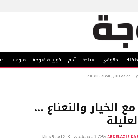
فلك
حقوقي
سياحة
آدم
كوزينة غنوجة
منوعات
عي
ناع … وصفة ليالي الصيف العليلة
ع الخيار والنعناع …
عليلة
ABDELAZIZ K
By
لا توجد تعليقات
2 Mins Read