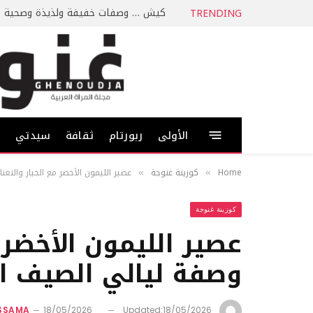
كيش … وصفات خفيفة ولذيذة وصحية
TRENDING
الأولى
ربورتام
ثقافة
سيدتي
ط
Home
كوزينة غنوجة
عصير الليمون الأخضر مع الخيار والنع
»
»
كوزينة غنوجة
عصير الليمون الأخضر م
وصفة ليالي الصيف ال
ASSAMA
18/05/2026
Updated:
18/05/2026