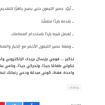
ــ نُبرّد عصير الليمون حتى يصبح جاهزًا للتقديم.
ــ نقدمه باردًا منعشًا.
ــ يُفضل شربه باردًا باستخدام المصاصات.
ــ وصفة عصير الليمون الأخضر مع الخيار والنعناع
تذكير … قومي بإرسال بريدك الإلكتروني واح
تناولي طعامًا جيدًا، وتحركي جيدًا، ونامي 
واحدة. فقط، كوني مبدعًة ودعي رغباتك تنط
وصفات