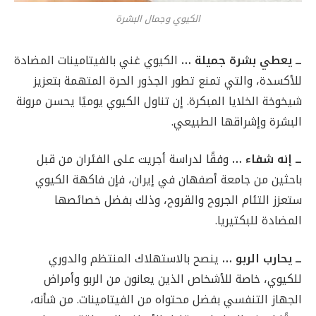
الكيوي وجمال البشرة
ــ يعطي بشرة جميلة …
الكيوي غني بالفيتامينات المضادة
للأكسدة، والتي تمنع تطور الجذور الحرة المتهمة بتعزيز
شيخوخة الخلايا المبكرة. إن تناول الكيوي يوميًا يحسن مرونة
البشرة وإشراقها الطبيعي.
ــ
إنه شفاء …
وفقًا لدراسة أجريت على الفئران من قبل
باحثين من جامعة أصفهان في إيران، فإن فاكهة الكيوي
ستعزز التئام الجروح والقروح، وذلك بفضل خصائصها
المضادة للبكتيريا.
ــ يحارب الربو …
ينصح بالاستهلاك المنتظم والدوري
للكيوي، خاصة للأشخاص الذين يعانون من الربو وأمراض
الجهاز التنفسي بفضل محتواه من الفيتامينات. من شأنه،