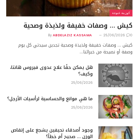
كوزينة غنوجة
كيش … وصفات خفيفة ولذيذة وصحية
By
ABDELAZIZ KASSAMA
25/06/2026
0
كيش … وصفات خفيفة ولذيذة وصحية تجدين سيدتي كل يوم
وصفة أو نصيحة من خبرائنا…
هل يمكن حقًا علاج عدوى فيروس هانتا،
وكيف؟
25/06/2026
ما هي موانع والحساسية لرأسيات الأرجل؟
25/06/2026
وجود أصدقاء نحيفين يشجع على إنقاص
الوزن … صحيح أم خطأ؟