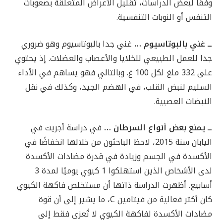
وفقًا لبعض الدراسات، تقليل الأعراض المتعلقة بصعوبات
التنفس أو النوبات التنفسية.
ــ غني بالبوتاسيوم …
غني جدا بالبوتاسيوم وهو ضروري
جدا للعمل الطبيعي للخلايا والأعصاب والعضلات. إذ يحتوي
على 332 ملغ لكل 100 غ. وبالتالي فهو يساهم في الأداء
السليم لنبض القلب، في الهضم الجيد، وكذلك في نقل
النبضات العصبية.
ــ يمنع بعض أنواع السرطان …
في دراسة أجريت في
اليابان سنة 2015، لاحظ الباحثون من خلالها انخفاضًا في
الأكسدة في الجسم وزيادة في قدرة مضادات الأكسدة
لدى الأشخاص الذين استهلكوا 1 كيوي يوميًا لمدة 3
أسابيع. أظهرت الدراسة ذاتها أن مستخلص فاكهة الكيوي
كان أكثر فعالية من فيتامين C، ما يشير إلى أن قوة
مضادات الأكسدة لفاكهة الكيوي لا تُعزى فقط إلى