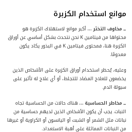
موانع استخدام الكزبرة
ــ مخاوف التخثر …
أكبر موانع لاستهلاك الكزبرة هو
محتواها من فيتامين K نحن نتحدث بشكل أساسي عن أوراق
الكزبرة هنا، فمحتوى فيتامين K في البذور يكاد يكون
معدومًا.
وعليه، يُحظر استخدام أوراق الكزبرة على الأشخاص الذين
يخضعون للعلاج المضاد للتجلط، أو أي علاج له تأثير على
سيولة الدم.
ــ مخاطر الحساسية …
هناك حالات من الحساسية تجاه
النبات. يجب أن يكون الأشخاص الذين لديهم حساسية من
نباتات مثل الشمر أو الشبت أو اليانسون أو الكراوية أو غيرها
من النباتات المماثلة على أهبة الاستعداد.