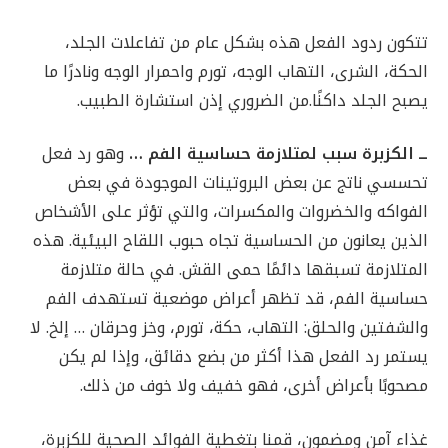
تتكون ردود الفعل هذه بشكل عام من تفاعلات الجلد،
الحكة، الشرى، التهاب الوجه، تورم واحمرار الوجه ونادرًا ما
يصبح الجلد داكنًا.من الضروري إذن استشارة الطبيب.
ــ الكزبرة سبب لمتلازمة حساسية الفم …
وهو رد فعل
تحسسي ناتج عن بعض البروتينات الموجودة في بعض
الفواكه والخضروات والمكسرات، والتي تؤثر على الأشخاص
الذين يعانون من الحساسية تجاه حبوب اللقاح البيئية. هذه
المتلازمة تسبقها دائمًا حمى القش. في حالة متلازمة
حساسية الفم، قد تظهر أعراض موضعية تستهدف الفم
والشفتين والحلق: التهاب، حكة، تورم، وخز وحرقان … إلخ. لا
يستمر رد الفعل هذا أكثر من بضع دقائق، وإذا لم يكن
مصحوبًا بأعراض أخرى، فهو خفيف ولا خوف من ذلك.
غذاء آمن ومضمون، قمنا بتغطية الفوائد الصحية للكزبرة،