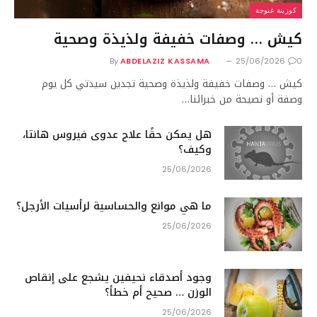
كوزينة غنوجة
كيش … وصفات خفيفة ولذيذة وصحية
By
ABDELAZIZ KASSAMA
25/06/2026
0
كيش … وصفات خفيفة ولذيذة وصحية تجدين سيدتي كل يوم
وصفة أو نصيحة من خبرائنا…
هل يمكن حقًا علاج عدوى فيروس هانتا،
وكيف؟
25/06/2026
ما هي موانع والحساسية لرأسيات الأرجل؟
25/06/2026
وجود أصدقاء نحيفين يشجع على إنقاص
الوزن … صحيح أم خطأ؟
25/06/2026