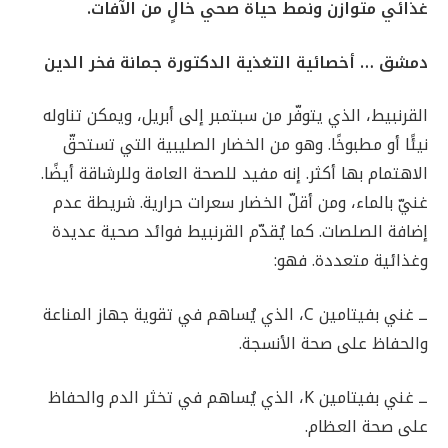
غذائي متوازن ونمط حياة صحي خالٍ من الآفات.
دمشق … أخصائية التغذية الدكتورة جمانة فخر الدين
القرنبيط، الذي يتوفّر من سبتمبر إلى أبريل، ويمكن تناوله
نيئًا أو مطبوخًا. وهو من الخضار الصليبية التي تستحقّ
الاهتمام بها أكثر. إنه مفيد للصحة العامة وللرشاقة أيضًا.
غنيّ بالماء، ومن أقلّ الخضار سعرات حرارية. شريطة عدم
إضافة الصلصات. كما يُقدّم القرنبيط فوائد صحية عديدة
وغذائية متعددة. فهو:
ــ غني بفيتامين C، الذي يُساهم في تقوية جهاز المناعة
والحفاظ على صحة الأنسجة.
ــ غني بفيتامين K، الذي يُساهم في تخثر الدم والحفاظ
على صحة العظام.