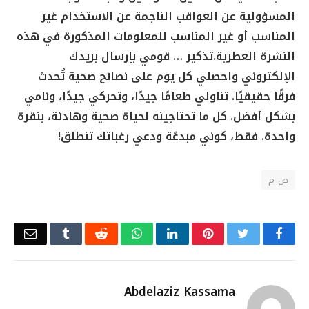
المسؤولية عن العواقب الناجمة عن الاستخدام غير
المناسب أو غير المناسب للمعلومات المذكورة في هذه
النشرة العطرية.
تذكير … قومي بإرسال بريدك
الإلكتروني واحصلي كل يوم على نصائح صحية تُحدث
فرقًا حقيقيًا. تناولي طعامًا جيدًا، وتحركي جيدًا، ونامي
بشكل أفضل. كل ما تحتاجينه لحياة صحية وهادئة، بنقرة
واحدة. فقط، كوني مبدعًة ودعي رغباتك تنطلق!
ص م
Email
Tumblr
Reddit
WhatsApp
LinkedIn
Pinterest
Twitter
Facebook
Abdelaziz Kassama