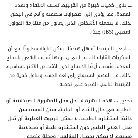
ـــ
تناول كميات كبيرة من القرنبيط يُسبب الانتفاخ وتمدد
المعدة، مما يؤدي إلى اضطرابات هضمية وآلام في البطن.
لذلك، لا يتحمله الأشخاص الذين يعانون من متلازمة القولون
العصبي (IBS) جيدًا.
ـــ
لجعل القرنبيط أسهل هضمًا، يمكن تناوله مطبوخًا. مع أن
السكريات القابلة للتخمر التي يحتويها تُسبب الشعور بانتفاخ
المعدة، وتُسبب أيضًا الانتفاخ لدى الأشخاص الأكثر حساسية.
لذلك، من المهم الاستماع إلى لغة الجسد وتناول كمية من
القرنبيط تناسب القدرة على تحمله.
تحذير … هذه النشرة لا تحل محل المشورة الصيدلانية أو
الطبية. في حال الشك أو الحاجة، فمن المستحسن
دائمًا استشارة الطبيب. لا يمكن للزيوت العطرية أن تحل
محل العلاج الطبي دون استشارة طبية أو صيدلانية
مسبقة. لا يمكن تحميل المؤلفين ومجلة غنوجة