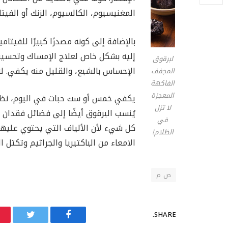
المغنيسيوم، الكالسيوم، الزنك أو الفيتامينات B
بالإضافة إلى كونه مصدرًا كبيرًا للفيتامي
إليه بشكل خاص لعلاج الإمساك وتحسين 
لبرقوق
الإحساس بالشبع، والقليل منه يكفي. له 
المجفف
الفاكهة
المعجزة
يكفي خمس أو ست حبات في اليوم، نظرًا لغ
لا تزل
يُنسب البرقوق أيضًا إلى فضائل فقدان ا
في
كل شيء لأن الألياف التي يحتوي علي
الظلام!
الامعاء من الباكتيريا والجراثيم وتكتل 
ص م
SHARE.
Twitter
Facebook