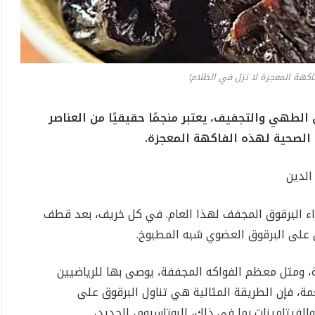
اكهة المعجزة لا تزل في الظلام!
الطهي والتجفيف، يعتبر منجمًا حقيقيًا من العناصر
د الصحية لهذه الفاكهة المعجزة.
الدين
راء البرقوق المجفف لهذا العام. في كل خريف، بعد قطف
 على البرقوق العضوي شبه المطبوخ.
، ومثل معظم الفواكه المجففة، يوصى بها للرياضيين
ة، فإن الطريقة المثالية هي تناول البرقوق على
الفيتامينات بما في ذلك، البوتاسيوم، الحديد،