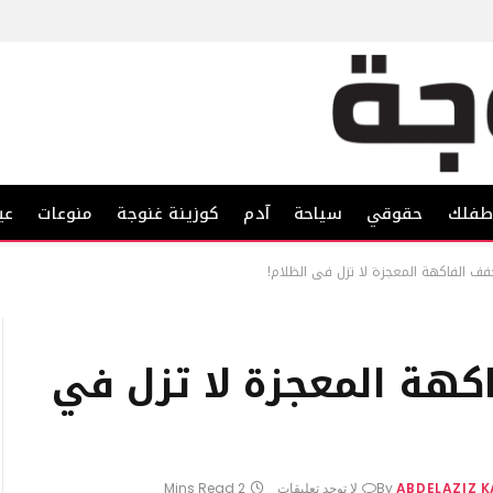
فلك
حقوقي
سياحة
آدم
كوزينة غنوجة
منوعات
عي
فف الفاكهة المعجزة لا تزل في الظلام!
كهة المعجزة لا تزل في
ABDELAZIZ 
By
لا توجد تعليقات
2 Mins Read