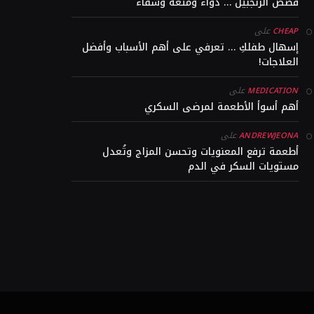
قصص الزنجبيل … دواء ومتعة وشفاء
على
CHEAP
إسهال طفلكِ … تعرفي على أهم الأسباب وأفضل
العلاجات!
على
MEDICATION
أهم أسوأ الأطعمة لمرضى السكري
على
ANDREWJEONA
أطعمة ترفع المعنويات وتحسن المزاج وتُعدل
مستويات السكر في الدم