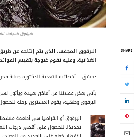
البرقوق المجفف الف
البرقوق المجفف، الذي يتم إنتاجه عن طريق 
SHARE
الغذائية. وعليه تقوم غنوجة بتقييم الفوائ
دمشق … أخصائية التغذية الدكتورة جمانة فخر 
يأتي بعض عملائنا من أماكن بعيدة ويأتون لش
البرقوق وطهيه، يقوم المشترون برحلة للحصول
البرقوق أو القراصيا هي أطعمة منشطة
تحديدًا. للحصول على أقصى درجات النغم
الإفطار. كونه غني بالعديد من المعادن و