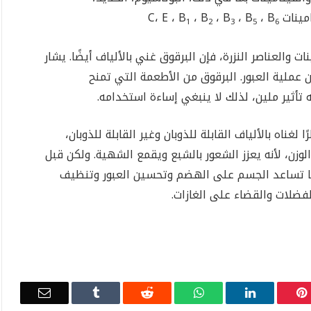
C، E ، 
، B
، B
، B
، B
1
2
3
5
6
نات والعناصر النزرة، فإن البرقوق غني بالألياف أيضًا. يشار
عملية العبور. البرقوق من الأطعمة التي تمنح
تأثير ملين، لذلك لا ينبغي إساءة استخدامه.
ناه بالألياف القابلة للذوبان وغير القابلة للذوبان،
لوزن، لأنه يعزز الشعور بالشبع ويقمع الشهية. ولكن قبل
ها تساعد الجسم على الهضم وتحسين العبور وتنظيف
الفضلات والقضاء على الغازات.
Email
Tumblr
Reddit
WhatsApp
LinkedIn
Pinterest