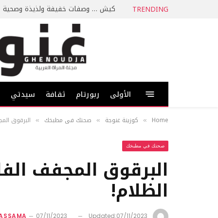
كيش … وصفات خفيفة ولذيذة وصحية
TRENDING
الأولى
ربورتام
ثقافة
سيدتي
ط
Home
كوزينة غنوجة
صحتك في مطبخك
البرقوق المج
»
»
»
صحتك في مطبخك
البرقوق المجفف الفا
الظلام!
KASSAMA
07/11/2023
Updated:
07/11/2023