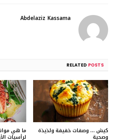
Abdelaziz Kassama
RELATED
POSTS
كيش … وصفات خفيفة ولذيذة
ما هي موان
وصحية
لرأسيات الأ