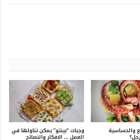
ع والحساسية
وجبات “بينتو” يمكن تناولها في
رجل؟
العمل … الافكار والنصائح