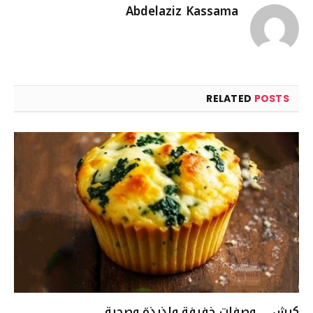
Abdelaziz Kassama
RELATED
POSTS
كيش … وصفات خفيفة ولذيذة وصحية