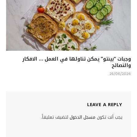
وجبات “بينتو” يمكن تناولها في العمل … الافكار
والنصائح
25/06/2026
LEAVE A REPLY
يجب أنت تكون
مسجل الدخول
لتضيف تعليقاً.