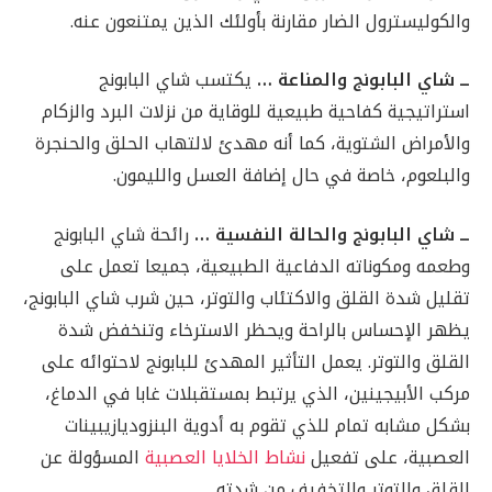
والكوليسترول الضار مقارنة بأولئك الذين يمتنعون عنه.
ــ شاي البابونج والمناعة …
يكتسب شاي البابونج
استراتيجية كفاحية طبيعية للوقاية من نزلات البرد والزكام
والأمراض الشتوية، كما أنه مهدئ لالتهاب الحلق والحنجرة
والبلعوم، خاصة في حال إضافة العسل والليمون.
ــ شاي البابونج والحالة النفسية …
رائحة شاي البابونج
وطعمه ومكوناته الدفاعية الطبيعية، جميعا تعمل على
تقليل شدة القلق والاكتئاب والتوتر، حين شرب شاي البابونج،
يظهر الإحساس بالراحة ويحظر الاسترخاء وتنخفض شدة
القلق والتوتر. يعمل التأثير المهدئ للبابونج لاحتوائه على
مركب الأبيجينين، الذي يرتبط بمستقبلات غابا في الدماغ،
بشكل مشابه تمام للذي تقوم به أدوية البنزوديازيبينات
العصبية، على تفعيل
نشاط الخلايا العصبية
المسؤولة عن
القلق والتوتر والتخفيف من شدته.