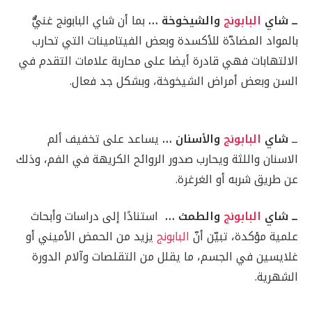
ــ شاي
البابونج
والشيخوخة …
بما أن شاي البابونج غنيٌّ
بالمواد المضادّة للأكسدة وبعض الفيتامينات التي تحارب
الالتهابات فهي قادرة أيضا على محاربة علامات التقدم في
السن وبعض أمراض الشيخوخة، وبشكل جد فعال.
ــ
شاي
البابونج
والأسنان …
يساعد على تخفيف ألم
الاسنان واللثة ويحارب صدور الروائح الكريهة في الفم، وذلك
عن طريق شربه أو الغرغرة.
ــ شاي
البابونج
والطمث …
استنادًا إلى دراسات وأبحاث
علمية مؤكدة، تبيّن أنّ
البابونج
يزيد من الحمض الأميني أو
غلايسين في الجسم، ما يقلل من التقلصات وآلام الدورة
الشهرية.