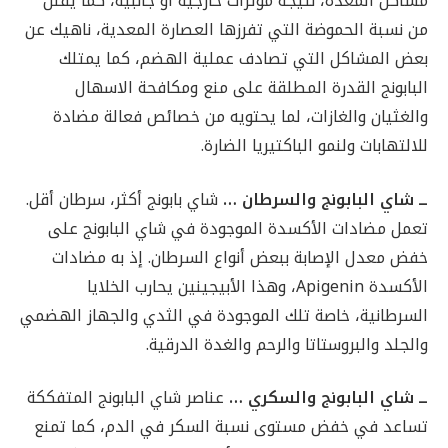
مشاكل المعدة، نتيجة مؤثرات خارجية أو جانبية، كما يقلل
من نسبة الحموضة التي تفرزها العصارة المعدية، ناهيك عن
بعض المشاكل التي تصادف عملية الهضم، كما يمتلك
البابونج القدرة المطلقة على منع ومكافحة الاسهال
والغثيان والغازات، لما يحتويه من خصائص فعالة مضادة
للالتهابات ولنمو الباكتيريا الضارة.
ــ شاي البابونج والسرطان …
شاي بابونج أكثر، سرطان أقل.
تعمل مضادات الأكسدة الموجودة في شاي البابونج على
خفض معدل الإصابة ببعض أنواع السرطان.
إذ به مضادات
الأكسدة Apigenin، وهذا الأبيجينين يحارب الخلايا
السرطانية، خاصة تلك الموجودة في الثدي والجهاز الهضمي
والجلد والبروستاتا والرحم والغدة الدرقية.
ــ شاي البابونج والسكري …
عناصر شاي البابونج المتفككة
تساعد في خفض مستوى نسبة السكر في الدم، كما تمنع