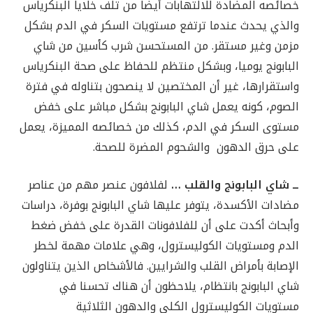
خصائصه المضادة للالتهابات أيضا من تلف خلايا البنكرياس
والذي يحدث عندما ترتفع مستويات السكر في الدم بشكل
مزمن وغير مستقر. من المستحسن شرب كأسين من شاي
البابونج يوميا، وبشكل منتظم للحفاظ على صحة البنكرياس
واستقرارها، غير أن المختصين لا ينصحون بتناوله في فترة
الصوم، كونه يعمل شاي البابونج بشكل مباشر على خفض
مستوى السكر في الدم، كذلك من خصائصه المميزة، يعمل
على حرق الدهون والشحوم المضرة للصحة.
ــ شاي البابونج والقلب …
لفلافون عنصر مهم من عناصر
مضادات الأكسدة، يتوفر عليها شاي البابونج بوفرة، دراسات
وأبحاث أكدت على أن للفلافونات القدرة على خفض ضغط
الدم ومستويات الكوليسترول، وهي علامات مهمة لخطر
الإصابة بأمراض القلب والشرايين. فالأشخاص الذين يتناولون
شاي البابونج بانتظام، يلاحظون أن هناك تحسنا في
مستويات الكوليسترول الكلي والدهون الثلاثية