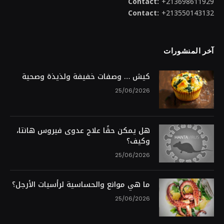
Contact:
+213698611929
Contact:
+213550143132
آخر المنشورات
كيش … وصفات خفيفة ولذيذة وصحية
25/06/2026
هل يمكن حقًا علاج عدوى فيروس هانتا،
وكيف؟
25/06/2026
ما هي موانع والحساسية لرأسيات الأرجل؟
25/06/2026