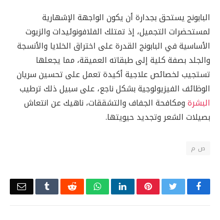
البابونج يستحق بجدارة أن يكون الواجهة الإشهارية
لمستحضرات التجميل، إذ تمتلك الفلافونوئيدات والزيوت
الأساسية في البابونج القدرة على اختراق الخلايا والأنسجة
والجلد بصفة كلية إلى طبقاته العميقة، مما يجعلها
تستجيب لخصائص علاجية أكيدة تعمل على تحسين سريان
الوظائف الفيزيولوجية بشكل ناجع، على سبيل ذلك ترطيب
البشرة
ومكافحة الجفاف والتشققات، ناهيك عن انتعاش
بصيلات الشعر وتجديد حيويتها.
ص م
Email
Tumblr
Reddit
WhatsApp
LinkedIn
Pinterest
Twitter
Facebook