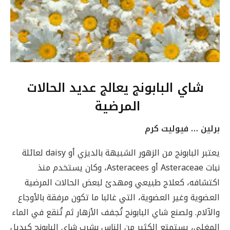
شاي البابونج يعالج عديد الحالات
المرضية
برلين … فيوليت كرم
يعتبر البابونج من الزهور الشبيهة بالديزي أو daisy لعائلة
نبات Asteraceae أو Asteracees، وكان يستخدم منذ
اكتشافه، كعلاج طبيعي ومهدئ لبعض الحالات المرضية
العضوية وغير العضوية، التي غالبا ما تكون مرفقة بالأوجاع
والآلام. ولصنع شاي البابونج تُجفف الأزهار ثم تُنقع في الماء
المغلي، يستمتع الكثير من الناس بشرب شاي البابونج كبديل