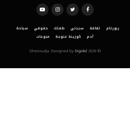
YouTube
Instagram
Twitter
Facebook
ربورتام
ثقافة
سيدتي
طفلك
حقوقي
سياحة
آدم
كوزينة غنوجة
منوعات
Digidel
© 2026 Ghenoudja. Designed by