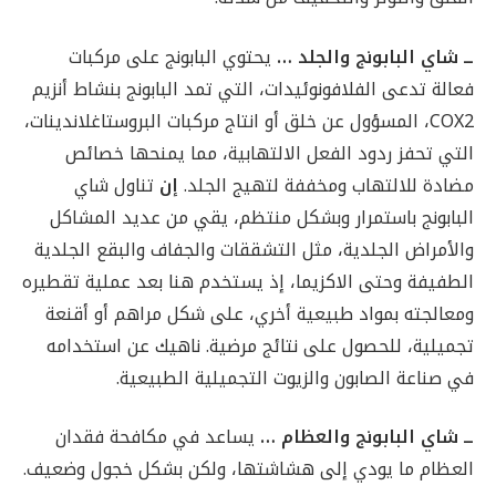
ــ شاي البابونج والجلد …
يحتوي البابونج على مركبات
فعالة تدعى الفلافونوئيدات، التي تمد البابونج بنشاط أنزيم
COX2، المسؤول عن خلق أو انتاج مركبات البروستاغلاندينات،
التي تحفز ردود الفعل الالتهابية، مما يمنحها خصائص
مضادة للالتهاب ومخففة لتهيج الجلد.
إن
تناول شاي
البابونج باستمرار وبشكل منتظم، يقي من عديد المشاكل
والأمراض الجلدية، مثل التشققات والجفاف والبقع الجلدية
الطفيفة وحتى الاكزيما، إذ يستخدم هنا بعد عملية تقطيره
ومعالجته بمواد طبيعية أخري، على شكل مراهم أو أقنعة
تجميلية، للحصول على نتائج مرضية. ناهيك عن استخدامه
في صناعة الصابون والزيوت التجميلية الطبيعية.
ــ شاي البابونج والعظام …
يساعد في مكافحة فقدان
العظام ما يودي إلى هشاشتها، ولكن بشكل خجول وضعيف.