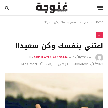
Home
آدم
اعتني بنفسك وكن سعيدا!
»
»
آدم
اعتني بنفسك وكن سعيدا!
By
ABDELAZIZ KASSAMA
07/11/2022
07/11/2022
Updated:
لا توجد تعليقات
3 Mins Read