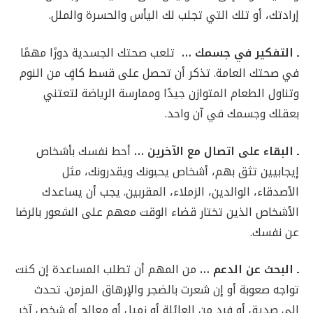
إرادتك، أو تلك التي تجلب لك اليأس والحسرة والملل.
ـ التفكير في جسمك …
تلعب صحتك الجسدية دورًا مهمًا
في صحتك العامة. تذكر أن تحصل على قسط كافٍ من النوم
وتناول الطعام المتوازن جيدًا وممارسة الرياضة لتعتني
بعقلك وجسمك في آن واحد.
ـ البقاء على اتصال مع الآخرين …
أحط نفسك بأشخاص
إيجابيين تثق بهم، أشخاص يحبونك ويقدرونك، مثل
الأصدقاء، الوالدين، الزملاء، المقربين. يجب أن يساعدك
الأشخاص الذين تختار قضاء الوقت معهم على الشعور بالرضا
عن نفسك.
ـ
البحث عن الدعم …
من المهم أن تطلب المساعدة إن كنت
تواجه صعوبة أو إن شعرت بالضجر والإرهاق المزمن. تحدث
إلى صديق أو فرد من العائلة أو زميل أو معالج أو شخص آخر