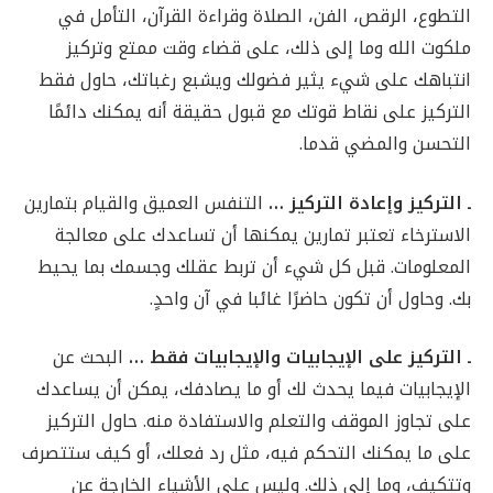
التطوع، الرقص، الفن، الصلاة وقراءة القرآن، التأمل في
ملكوت الله وما إلى ذلك، على قضاء وقت ممتع وتركيز
انتباهك على شيء يثير فضولك ويشبع رغباتك، حاول فقط
التركيز على نقاط قوتك مع قبول حقيقة أنه يمكنك دائمًا
التحسن والمضي قدما.
ـ التركيز وإعادة التركيز …
التنفس العميق والقيام بتمارين
الاسترخاء تعتبر تمارين يمكنها أن تساعدك على معالجة
المعلومات. قبل كل شيء أن تربط عقلك وجسمك بما يحيط
بك. وحاول أن تكون حاضرًا غائبا في آن واحدٍ.
ـ التركيز على الإيجابيات والإيجابيات فقط …
البحث عن
الإيجابيات فيما يحدث لك أو ما يصادفك، يمكن أن يساعدك
على تجاوز الموقف والتعلم والاستفادة منه. حاول التركيز
على ما يمكنك التحكم فيه، مثل رد فعلك، أو كيف ستتصرف
وتتكيف، وما إلى ذلك. وليس على الأشياء الخارجة عن