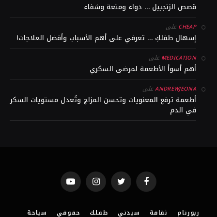
قصص الزنجبيل … دواء ومتعة وشفاء
على
CHEAP
إسهال طفلكِ … تعرفي على أهم الأسباب وأفضل العلاجات!
على
MEDICATION
أهم أسوأ الأطعمة لمرضى السكري
على
ANDREWJEONA
أطعمة ترفع المعنويات وتحسن المزاج وتُعدل مستويات السكر
في الدم
YouTube
Instagram
Twitter
Facebook
ربورتام
ثقافة
سيدتي
طفلك
حقوقي
سياحة