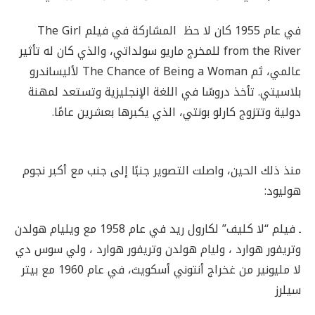
في عام 1955 كان لا حظ المشاركة في فيلم The Girl
from the River للمخرج ماريو سولداتي، والذي كان له تأثير
عالمي، ثم The Chance of Being a Woman لأليساندرو
بلاسيتي. تأخذ دروسًا في اللغة الإنجليزية وتستعد لمهنة
دولية وتتزوج كارلو بونتي، الذي يكبرها بعشرين عامًا.
منذ ذلك الحين، واصلت التصوير جنبًا إلى جنب مع أكبر نجوم
هوليود:
ـ فيلم “لا كليف” لكارول ريد في عام 1958 مع ويليام هولدن
وتريفور هوارد ، وليام هولدن وتريفور هوارد ، ولي سوس دي
لا مليونير من غخراج أنتوني أسكويث، في عام 1960 مع بيتر
سيلرز