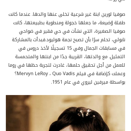
صوفيا لورين ابنة غير شرعية تخلى عنها والدها. عندما كانت
طفلة ؤضيعة، ما جعلها خجولة ومنطوية بطبيعتها، كانت
صوفيا الصغيرة، التي نشأت في حي فقير في ضواحي
نابولي، تحلم سرًا بأن تصبح نجمة هوليود.فبدأت بالمشاركة
في مسابقات الجمال وفي 15 تسجيلًا لأخذ دروس في
التمثيل. مع والدتها، القريبة جدًا من ابنتها والمتحمسة
للعمل من أجل تحقيق حلمها، غادرت لتجربة حظها في روما
وعملت كإضافة في فيلم Mervyn LeRoy ، Quo Vadis؟
بواسطة ميرفين ليروي في عام 1951.