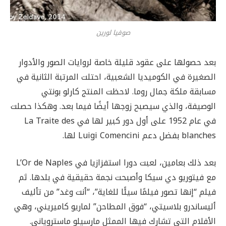
صوفيا لورين
بعد حصولها على عقود قليلة خاصة لروايات الصور والأدوار
الصغيرة في الكوميديا ​​الشعبية، احتلت المرتبة الثانية في
مسابقة ملكة جمال روما. لاحظت المنتج كارلو بونتي
الوصيفة، والذي سيصبح زوجها أيضًا فيما بعد. وهكذا حصلت
في عام 1952 على أول دور كبير لها في La Traite des
blanches بفضل دعم Luigi Comencini لها.
بعد ذلك بعامين، لعبت دورا استفزازيا في L’Or de Naples
مع فيتوريو دي سيكا وأصبحت نجمة حقيقية في بلدها. ثم
فيلم “إنها تصور فيلمًا سيئًا للغاية”، “أنت وغد” من تأليف
أليساندرو بلاسيتي، “فوق المطاحن” لماريو كاميريني، وهي
الأفلام التي تشارك فيها الممثل مارسيلو ماستروياني.