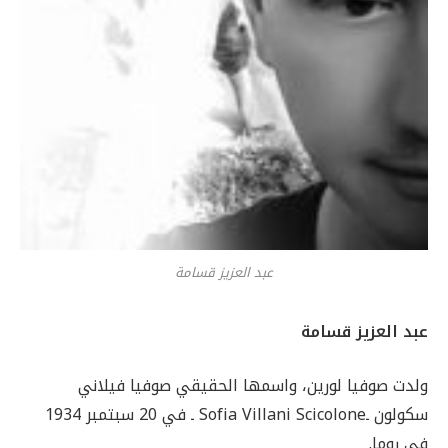
عبد العزيز قسامة
عبد العزيز قسامة
ولدت صوفيا لورين، واسمها الحقيقي صوفيا فيلاني
سكولون ـSofia Villani Scicolone ـ في 20 سبتمبر 1934
في روما.