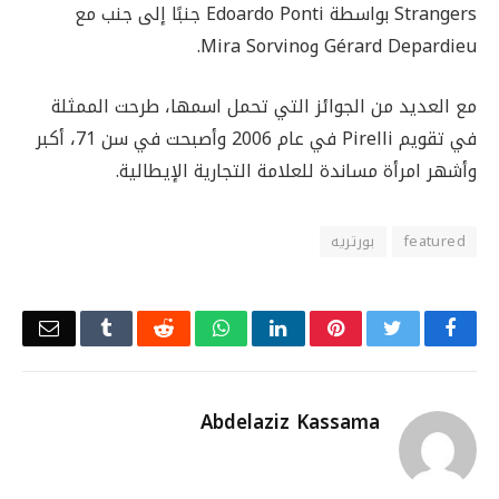
Strangers بواسطة Edoardo Ponti جنبًا إلى جنب مع
Gérard Depardieu وMira Sorvino.
مع العديد من الجوائز التي تحمل اسمها، طرحت الممثلة
في تقويم Pirelli في عام 2006 وأصبحت في سن 71، أكبر
وأشهر امرأة مساندة للعلامة التجارية الإيطالية.
featured
بورتريه
Email
Tumblr
Reddit
WhatsApp
LinkedIn
Pinterest
Twitter
Facebook
Abdelaziz Kassama