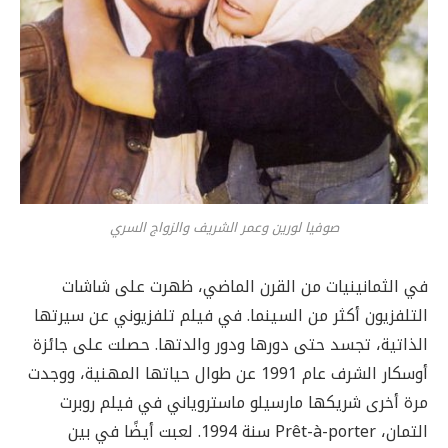
صوفيا لورين وعمر الشريف والزواج السري
في الثمانينيات من القرن الماضي، ظهرت على شاشات
التلفزيون أكثر من السينما. في فيلم تلفزيوني عن سيرتها
الذاتية، تجسد حتى دورها ودور والدتها. حصلت على جائزة
أوسكار الشرف عام 1991 عن طوال حياتها المهنية، ووجدت
مرة أخرى شريكها مارسيلو ماستروياني في فيلم روبرت
التمان، Prêt-à-porter سنة 1994. لعبت أيضًا في بين