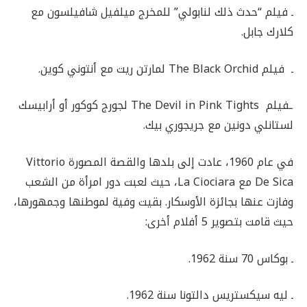
ـ فيلم “حدث ذلك لنابولي” للمخرج ميلفيل شافيلسون مع
كلارك جابل.
ـ فيلم The Black Orchid لمارتن ريت مع أنتوني كوين.
ـفيلم The Devil in Pink Tights لجورج كوكور أو أرابيسك
لستانلي دونين مع جريجوري بيك.
في عام 1960، عادت إلى بلدها والقصة المصورة Vittorio
De Sica مع La Ciociara، حيث لعبت دور امرأة من الشعب
وفازت عنها بجائزة الأوسكار. بقيت وفية لموطنها وجمهورها،
حيث قامت بتصوير 5 أفلام أخرى:
ـ بوكاس 70 سنة 1962.
ـ ليه سيكستريس دالتونا سنة 1962.