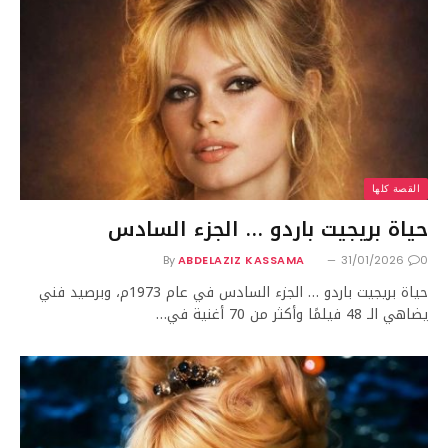
القصة كلها
حياة بريجيت باردو … الجزء السادس
By
ABDELAZIZ KASSAMA
31/01/2026
0
حياة بريجيت باردو … الجزء السادس في عام 1973م، وبرصيد فني
يضاهي الـ 48 فيلمًا وأكثر من 70 أغنية في…