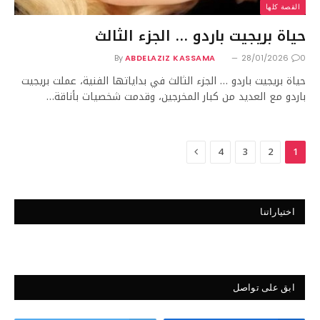
القصة كلها
حياة بريجيت باردو … الجزء الثالث
By
ABDELAZIZ KASSAMA
28/01/2026
0
حياة بريجيت باردو … الجزء الثالث في بداياتها الفنية، عملت بريجيت
باردو مع العديد من كبار المخرجين، وقدمت شخصيات بأناقة…
Next
4
3
2
1
اختياراتنا
ابق على تواصل