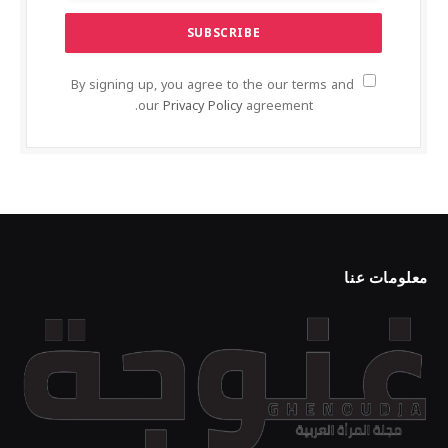
By signing up, you agree to the our terms and
our
Privacy Policy
agreement.
معلومات عنا