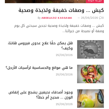
كوزينة غنوجة
كيش … وصفات خفيفة ولذيذة وصحية
By
ABDELAZIZ KASSAMA
25/06/2026
0
كيش … وصفات خفيفة ولذيذة وصحية تجدين سيدتي كل يوم
وصفة أو نصيحة من خبرائنا…
هل يمكن حقًا علاج عدوى فيروس هانتا،
وكيف؟
25/06/2026
ما هي موانع والحساسية لرأسيات الأرجل؟
25/06/2026
وجود أصدقاء نحيفين يشجع على إنقاص
الوزن … صحيح أم خطأ؟
25/06/2026