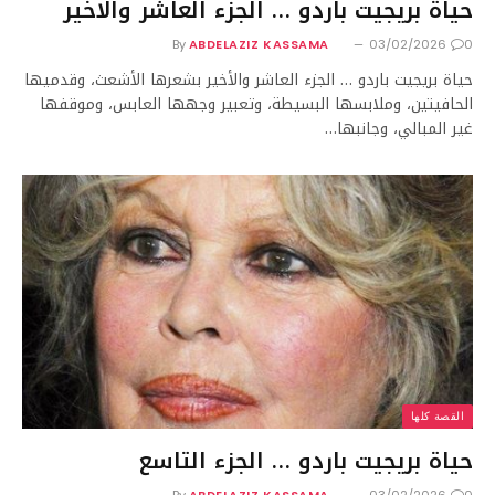
حياة بريجيت باردو … الجزء العاشر والاخير
By
ABDELAZIZ KASSAMA
03/02/2026
0
حياة بريجيت باردو … الجزء العاشر والأخير بشعرها الأشعث، وقدميها
الحافيتين، وملابسها البسيطة، وتعبير وجهها العابس، وموقفها
غير المبالي، وجانبها…
القصة كلها
حياة بريجيت باردو … الجزء التاسع
By
ABDELAZIZ KASSAMA
03/02/2026
0