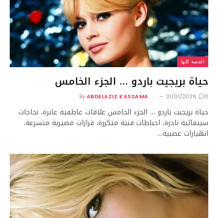
القصة كلها
حياة بريجيت باردو … الجزء الخامس
By
ABDELAZIZ KASSAMA
31/01/2026
0
حياة بريجيت باردو … الجزء الخامس علاقات عاطفية عابرة، نجاحات
سينمائية نادرة، احباطات فنية متكررة، قرارات مصيرية متسرعة،
انهيارات عصبية…