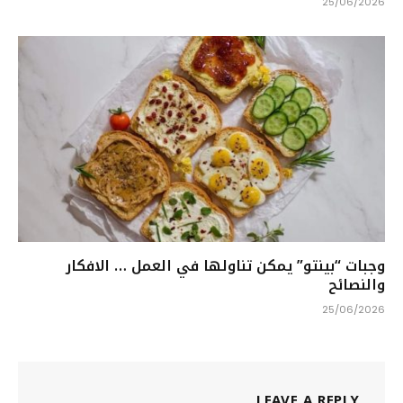
25/06/2026
وجبات “بينتو” يمكن تناولها في العمل … الافكار
والنصائح
25/06/2026
LEAVE A REPLY