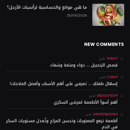
ما هي موانع والحساسية لرأسيات الأرجل؟
25/06/2026
NEW COMMENTS
على
TABLET
قصص الزنجبيل … دواء ومتعة وشفاء
على
CHEAP
إسهال طفلكِ … تعرفي على أهم الأسباب وأفضل العلاجات!
على
MEDICATION
أهم أسوأ الأطعمة لمرضى السكري
على
ANDREWJEONA
أطعمة ترفع المعنويات وتحسن المزاج وتُعدل مستويات السكر
في الدم