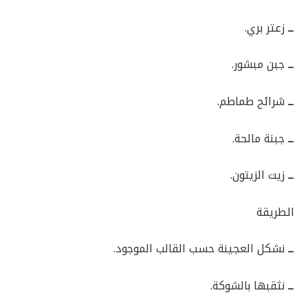
ــ
زعتر بري.
ــ
جبن مبشور.
ــ
شرائح طماطم.
ــ
جبنة مالحة.
ــ
زيت الزيتون.
الطريقة
ــ
نشكل العجينة حسب القالب الموجود.
ــ
نثقبها بالشوكة.