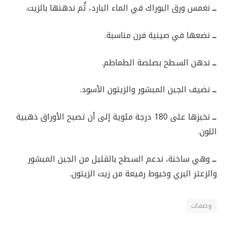
ــ
نغمس ورق البوراك في الماء البارد، ثُم ندهنها بالزيت.
ــ
نضعها في صينية فرن مناسبة.
ــ
ندهن السطح بصلصة الطماطم.
ــ
نضيف الجبن المبشور والزيتون الأسود.
ــ
نخبزها على 180 درجة مئوية إلى أن تصبح الأوراق ذهبية
اللون.
ــ
وهي ساخنة، ندعم السطح بالقليل من الجبن المبشور
والزعتر البري وخيوط رفيعة من زيت الزيتون.
وصفات