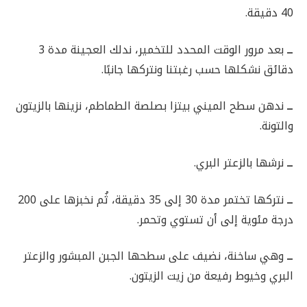
40 دقيقة.
ــ
بعد مرور الوقت المحدد للتخمير، ندلك العجينة مدة 3
دقائق نشكلها حسب رغبتنا ونتركها جانبًا.
ــ
ندهن سطح الميني بيتزا بصلصة الطماطم، نزينها بالزيتون
والتونة.
ــ
نرشها بالزعتر البري.
ــ
نتركها تختمر مدة 30 إلى 35 دقيقة، ثُم نخبزها على 200
درجة مئوية إلى أن تستوي وتحمر.
ــ
وهي ساخنة، نضيف على سطحها الجبن المبشور والزعتر
البري وخيوط رفيعة من زيت الزيتون.