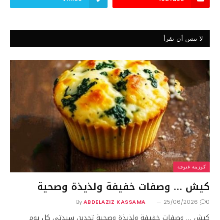
لا تنس أن تقرأ
كوزينة غنوجة
كيش … وصفات خفيفة ولذيذة وصحية
By
ABDELAZIZ KASSAMA
25/06/2026
0
كيش … وصفات خفيفة ولذيذة وصحية تجدين سيدتي كل يوم