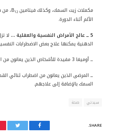
مكملات زيت السمك، وكذلك فيتامين B
، من 
12
الألم أثناء الدورة.
5 ــ عالج الأمراض النفسية والعقلية …
لا تز
الدهنية يمكنها علاج بعض الاضطرابات النفسية
ــ أوميغا 3 مفيدة للأشخاص الذين يعانون من الاكتئاب المزمن.
ــ المرضى الذين يعانون من اضطراب ثنائي القط
السمك بالإضافة إلى علاجهم.
سيدتي
صحة
SHARE.
Twitter
Facebook