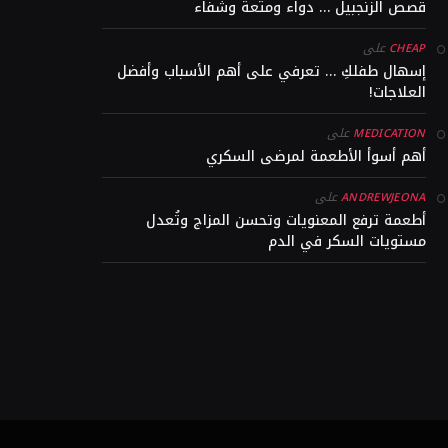
قصص الزنجبيل … دواء ومتعة وشفاء
على
CHEAP
إسهال طفلكِ … تعرفي على أهم الأسباب وأفضل
العلاجات!
على
MEDICATION
أهم أسوأ الأطعمة لمرضى السكري
على
ANDREWJEONA
أطعمة ترفع المعنويات وتحسن المزاج وتُعدل
مستويات السكر في الدم