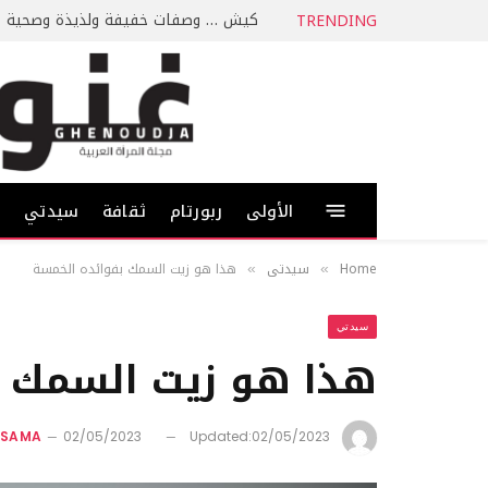
كيش … وصفات خفيفة ولذيذة وصحية
TRENDING
الأولى
ربورتام
ثقافة
سيدتي
ط
Home
سيدتي
هذا هو زيت السمك بفوائده الخمسة
»
»
سيدتي
هذا هو زيت السمك ب
SSAMA
02/05/2023
Updated:
02/05/2023