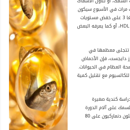
 السمك، أو تناول الأسماك
ث مرات في الأسبوع سيكون
له تأثير إيجابي على الكوليسترول. تساعد أوميغا 3 على خفض مستويات
الدهون الثلاثية، ما يؤدي إلى ارتفاع مستويات HDL، أو كما يعرفه البعض
ى تتجلى معظمها في
ز دايجست، فإن الأحماض
حة العظام في الحيوانات.
لكالسيوم مع تقليل كمية
راسة كندية صغيرة
فيد لزيت السمك على آلام الدورة
الشهرية. في حين أكدت دراسة ثانية أجراها باحثون دنماركيون على 80