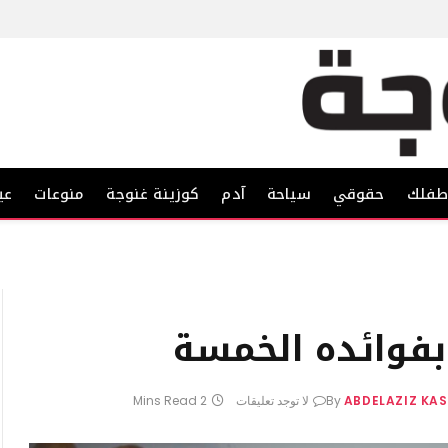
فلك
حقوقي
سياحة
آدم
كوزينة غنوجة
منوعات
عي
فوائده الخمسة
ABDELAZIZ KA
By
لا توجد تعليقات
2 Mins Read