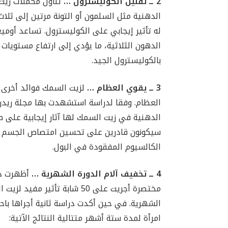
2 ــ تقليل الكوليسترول …
تناول مكملات زيت
الدهنية مثل السلمون أو التونة مرتين إلى ثلا
بالكوليسترول الجيد.
3 ــ يقوي العظام …
لزيت السمك فوائد أخر
العظام. وفقا لدراسة استشهدت بها مجلة ريدر
الدهنية في زيت السمك لها آثار إيجابية على ص
سيكونون قادرين على تحسين امتصاص الجسم ل
الكالسيوم المفقودة في البول.
4 ــ
تخفيف آلام الدورة الشهرية …
أظهرت د
مختصرة أجريت على 50 شابة تأثير م
امرأة لمدة ستة أشهر متتالية النتائج الآتية: