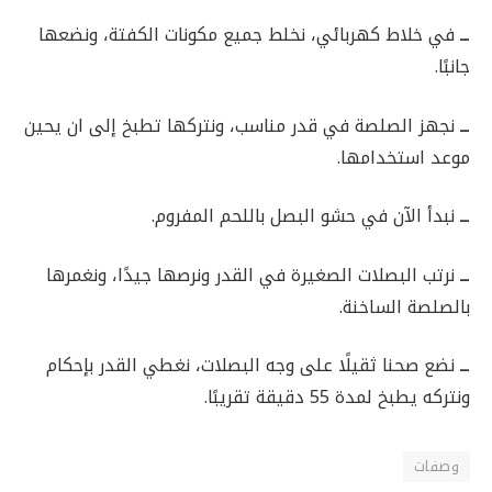
ــ
في خلاط كهربائي، نخلط جميع مكونات الكفتة، ونضعها
جانبًا.
ــ
نجهز الصلصة في قدر مناسب، ونتركها تطبخ إلى ان يحين
موعد استخدامها.
ــ
نبدأ الآن في حشو البصل باللحم المفروم.
ــ
نرتب البصلات الصغيرة في القدر ونرصها جيدًا، ونغمرها
بالصلصة الساخنة.
ــ
نضع صحنا ثقيلًا على وجه البصلات، نغطي القدر بإحكام
ونتركه يطبخ لمدة 55 دقيقة تقريبًا.
وصفات