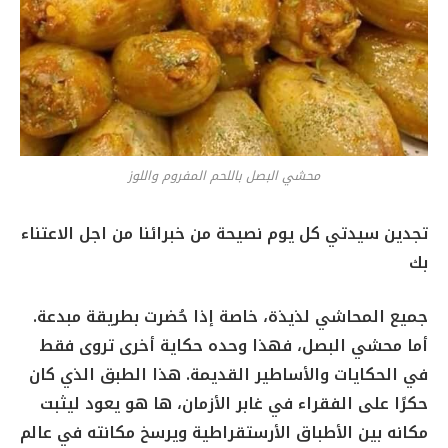
محشي البصل باللحم المفروم واللوز
تجدين سيدتي كل يوم نصيحة من خبرائنا من اجل الاعتناء
بك
جميع المحاشي لذيذة، خاصة إذا حُضرت بطريقة مبدعة.
أما محشي البصل، فهذا وحده حكاية أخرى تروى فقط
في الحكايات والأساطير القديمة. هذا الطبق الذي كان
حكرًا على الفقراء في غابر الأزمان، ها هو يعود ليثبت
مكانه بين الأطباق الأرستقراطية ويرسخ مكانته في عالم