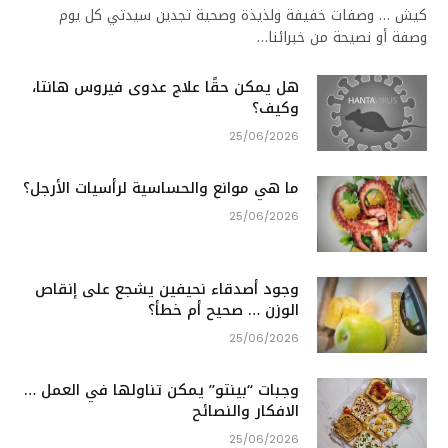
كيش … وصفات خفيفة ولذيذة وصحية تجدين سيدتي كل يوم
وصفة أو نصيحة من خبرائنا…
هل يمكن حقًا علاج عدوى فيروس هانتا،
وكيف؟
25/06/2026
ما هي موانع والحساسية لرأسيات الأرجل؟
25/06/2026
وجود أصدقاء نحيفين يشجع على إنقاص
الوزن … صحيح أم خطأ؟
25/06/2026
وجبات “بينتو” يمكن تناولها في العمل …
الافكار والنصائح
25/06/2026