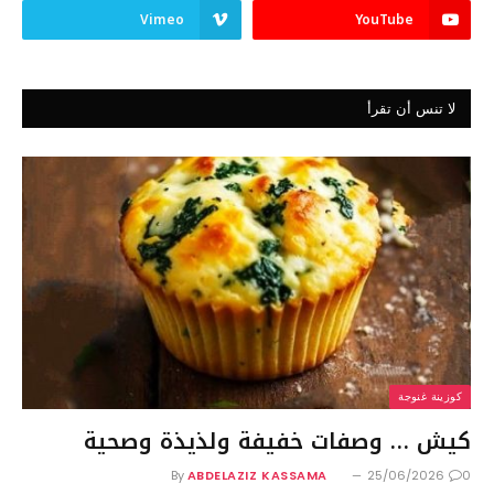
Vimeo
YouTube
لا تنس أن تقرأ
كوزينة غنوجة
كيش … وصفات خفيفة ولذيذة وصحية
By
ABDELAZIZ KASSAMA
25/06/2026
0