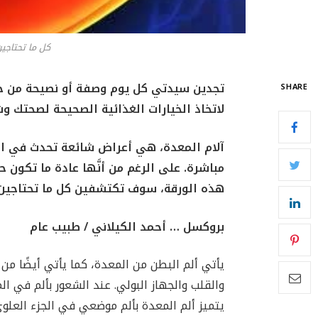
كل ما تحتاجين
تجدين سيدتي كل يوم وصفة أو نصيحة من خبرا
SHARE
لاتخاذ الخيارات الغذائية الصحيحة لصحتك و
آلام المعدة، هي أعراض شائعة تحدث في الج
مباشرة. على الرغم من أنَّها عادة ما تكون حم
هذه الورقة، سوف تكتشفين كل ما تحتاجين ل
بروكسل … أحمد الكيلاني / طبيب عام
يأتي ألم البطن من المعدة، كما يأتي أيضًا م
والقلب والجهاز البولي. عند الشعور بألم في الم
يتميز ألم المعدة بألم موضعي في الجزء العلوي