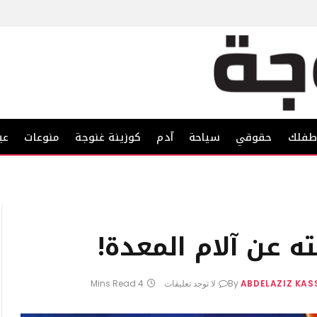
فلك
حقوقي
سياحة
آدم
كوزينة غنوجة
منوعات
عي
ه عن آلام المعدة!
ABDELAZIZ KA
By
لا توجد تعليقات
4 Mins Read