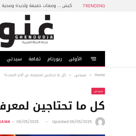
كيش … وصفات خفيفة ولذيذة وصحية
TRENDING
الأولى
ربورتام
ثقافة
سيدتي
ط
Home
سيدتي
كل ما تحتاجين لمعرفته عن آلام المعدة!
»
»
سيدتي
كل ما تحتاجين لمعرفت
SSAMA
06/05/2025
Updated:
06/05/2025