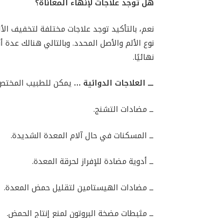
هل توجد علاجات لإنهاء المعاناة؟
نعم، بالتأكيد توجد علاجات مختلفة لتخفيف الأ
نوع الألم والأصل المحدد. وبالتالي هنالك عدة أ
نهائيًا.
ـــ العلاجات الدوائية …
يمكن للطبيب المختص
ــ مضادات التشنج.
ــ المسكنات في حال آلام المعدة الشديدة.
ــ أدوية مضادة للإفراز لحرقة المعدة.
ــ مضادات الهيستامين لتقليل حمض المعدة.
ــ مثبطات مضخة البروتون لمنع إنتاج الحمض.