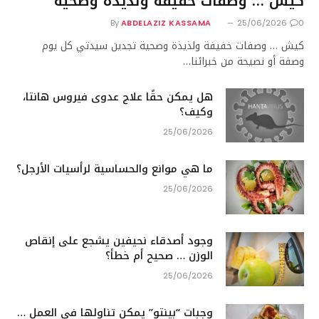
كيش … وصفات خفيفة ولذيذة وصحية
By
ABDELAZIZ KASSAMA
25/06/2026
0
كيش … وصفات خفيفة ولذيذة وصحية تجدين سيدتي كل يوم
وصفة أو نصيحة من خبرائنا…
هل يمكن حقًا علاج عدوى فيروس هانتا،
وكيف؟
25/06/2026
ما هي موانع والحساسية لرأسيات الأرجل؟
25/06/2026
وجود أصدقاء نحيفين يشجع على إنقاص
الوزن … صحيح أم خطأ؟
25/06/2026
وجبات “بينتو” يمكن تناولها في العمل …