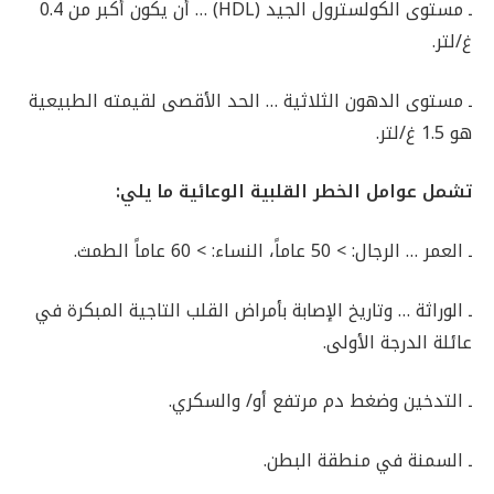
ـ مستوى الكولسترول الجيد (HDL) … أن يكون أكبر من 0.4
غ/لتر.
ـ مستوى الدهون الثلاثية … الحد الأقصى لقيمته الطبيعية
هو 1.5 غ/لتر.
تشمل عوامل الخطر القلبية الوعائية ما يلي:
ـ العمر … الرجال: > 50 عاماً، النساء: > 60 عاماً الطمث.
ـ الوراثة … وتاريخ الإصابة بأمراض القلب التاجية المبكرة في
عائلة الدرجة الأولى.
ـ التدخين وضغط دم مرتفع أو/ والسكري.
ـ السمنة في منطقة البطن.