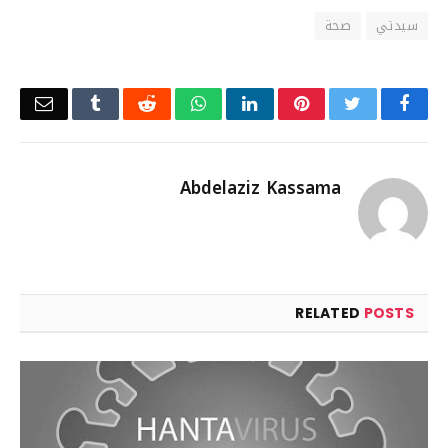
سيدتي
صحة
Email
Tumblr
Reddit
WhatsApp
LinkedIn
Pinterest
Twitter
Facebook
Abdelaziz Kassama
RELATED
POSTS