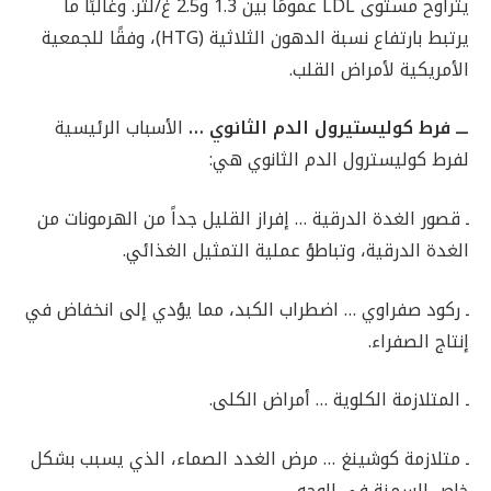
يتراوح مستوى LDL عمومًا بين 1.3 و2.5 غ/لتر. وغالبًا ما
يرتبط بارتفاع نسبة الدهون الثلاثية (HTG)، وفقًا للجمعية
الأمريكية لأمراض القلب.
ـــ فرط كوليستيرول الدم الثانوي …
الأسباب الرئيسية
لفرط كوليسترول الدم الثانوي هي:
ـ قصور الغدة الدرقية … إفراز القليل جداً من الهرمونات من
الغدة الدرقية، وتباطؤ عملية التمثيل الغذائي.
ـ ركود صفراوي … اضطراب الكبد، مما يؤدي إلى انخفاض في
إنتاج الصفراء.
ـ المتلازمة الكلوية … أمراض الكلى.
ـ متلازمة كوشينغ … مرض الغدد الصماء، الذي يسبب بشكل
خاص السمنة في الوجه.