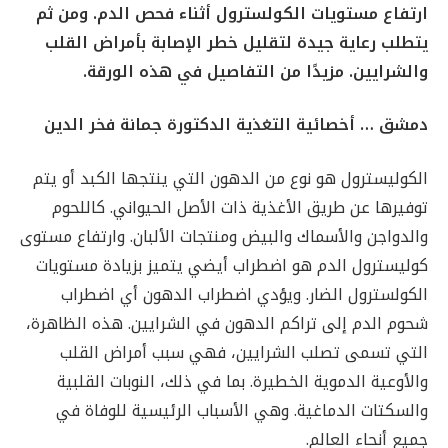
ارتفاع مستويات الكولسترول أثناء فحص الدم. ومن ثم
يتطلب رعاية جيدة لتقليل خطر الإصابة بأمراض القلب
والشرايين. مزيدًا من التفاصيل في هذه الورقة.
دمشق … أخصائية التغذية الدكتورة جمانة فخر الدين
الكوليسترول هو نوع من الدهون التي ينتجها الكبد أو يتم
توفيرها عن طريق الأغذية ذات الأصل الحيواني. كاللحوم
والدواجن والأسماك والبيض ومنتجات الألبان. وارتفاع مستوى
كوليسترول الدم هو اضطراب أيضي يتميز بزيادة مستويات
الكولسترول الضار. ويؤدي اضطراب الدهون أي اضطراب
شحوم الدم إلى تراكم الدهون في الشرايين. هذه الظاهرة،
التي تسمى تصلب الشرايين، فهي سبب أمراض القلب
والأوعية الدموية الخطيرة. بما في ذلك، النوبات القلبية
والسكتات الدماغية. وهي الأسباب الرئيسية للوفاة في
جميع أنحاء العالم.