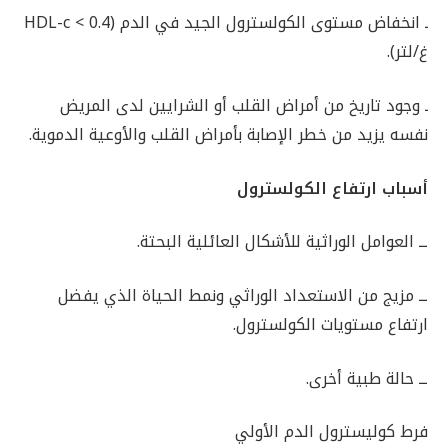
ـ انخفاض مستوى الكولسترول الجيد في الدم (HDL-c < 0.4
غ/لتر).
ـ وجود تاريخ من أمراض القلب أو الشرايين لدى المريض
نفسه يزيد من خطر الإصابة بأمراض القلب والأوعية الدموية.
أسباب ارتفاع الكولسترول
ــ العوامل الوراثية للأشكال العائلية البحتة.
ــ مزيج من الاستعداد الوراثي ونمط الحياة الذي يفضل
ارتفاع مستويات الكولسترول.
ــ حالة طبية أخرى.
فرط كوليسترول الدم الأولي