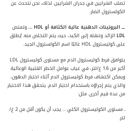
تصلب الشرايين في جدران الشرايين. لذلك، نحن نتحدث عن
الكولسترول الضار.
ـــ البروتينات الدهنية عالية الكثافة أو
HDL
…
وتمتص
LDL
الزائد وتنقله إلى الكبد، حيث يتم التخلص منه. يُطلق
على كوليسترول HDL غالبًا اسم الكولسترول الجيد.
يتوافق فرط كوليسترول الدم مع مستوى كوليسترول LDL
أكبر من 1.6 غ/لتر، في غياب عوامل الخطر القلبية الوعائية.
ويمكن اكتشاف فرط كوليسترول الدم أثناء اختبار الدهون،
والذي يتم إجراؤه باستخدام اختبار الدم. يتحقق هذا الاختبار
من عدة قيم أخرى. مثل:
ـ مستوى الكوليسترول الكلي … يجب أن يكون أقل من 2 غ/
لتر.