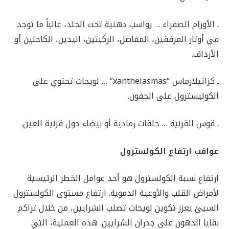
ـ الأورام الصفراء … رواسب دهنية تحت الجلد، غالباً ما توجد
في أوتار المرفقين، المفاصل، الركبتين، اليدين، الكاحلين أو
الأرداف.
ـ كزاتيلازماس “xanthelasmas” … لويحات تحتوي على
الكوليسترول على الجفون.
ـ قوس القرنية … حلقات رمادية أو بيضاء حول قرنية العين.
عواقب ارتفاع الكولسترول
ارتفاع نسبة الكولسترول هو أحد عوامل الخطر الرئيسية
لأمراض القلب والأوعية الدموية. ارتفاع مستوى الكولسترول
السيئ يعزز تكوين لويحات تصلب الشرايين، من خلال تراكم
بقايا الدهون على جدران الشرايين. هذه العملية، التي