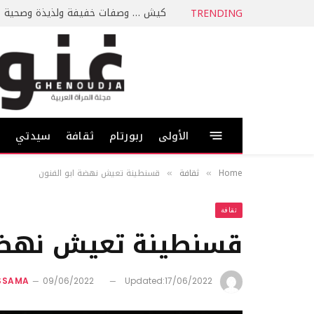
كيش … وصفات خفيفة ولذيذة وصحية
TRENDING
الأولى
ربورتام
ثقافة
سيدتي
ط
Home
ثقافة
قسنطينة تعيش نهضة ابو الفنون
»
»
ثقافة
قسنطينة تعيش نهضة 
SSAMA
09/06/2022
Updated:
17/06/2022