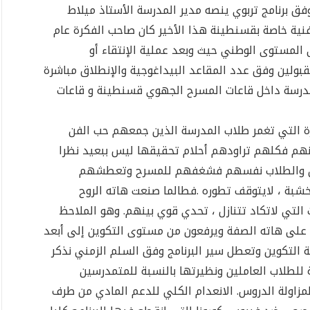
 برنامج تربوي ينصه مدير المدرسة الأستاذ ميلاط
فنية خاصة بقسنطينة هذا الأخير كان صاحب الفكرة عام
ى المستوى الوطني حيث وبعد عملية الإنتقاء أو
مقبولين وفق عدد المقاعد البيداغوجية والإنطلاق مباشرة
درسة داخل قاعات المسرح الجهوي قسنطينة و قاعات
بيرة التي تغمر طلاب المدرسة الذين جمعهم حب الفن
هم فكلهم تراودهم أحلام تحقيقها ليس ببعيد نظرا
نين والطلاب نفسهم فشغفهم للمسرح وتعطشهم
بة ، لايتوقف تطوره .فطالما صنعت هاته الروح
 التي لاتكاد تتنازل ، تحدي قوي بينهم. وهو الملاحظ
على هاته الصفة ويرفعون من مستوى التكوين إلى أبعد
 التكوين وتعطل سير البرنامج وفق السلم الزمني نذكر
ة للطلاب العاملين ونظيرتها بالنسبة للمتمدرسين
لمزاولة الدروس. الانعدام الكلي للدعم المادي من طرف