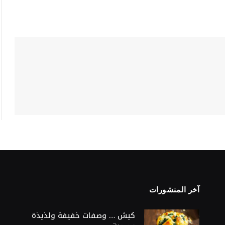
آخر المنشورات
S
كيش … وصفات خفيفة ولذيذة