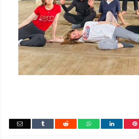
Email
Tumblr
Reddit
WhatsApp
LinkedIn
Pinterest