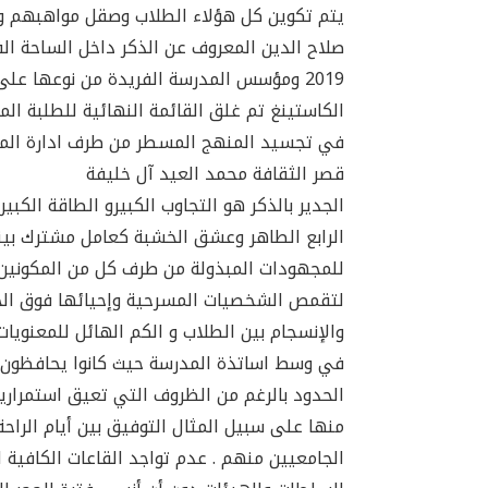
يتم تكوين كل هؤلاء الطلاب وصقل مواهبهم وفق
صلاح الدين المعروف عن الذكر داخل الساحة ال
2019 ومؤسس المدرسة الفريدة من نوعها عل
الكاستينغ تم غلق القائمة النهائية للطلبة ال
في تجسيد المنهج المسطر من طرف ادارة الم
قصر الثقافة محمد العيد آل خليفة
الجدير بالذكر هو التجاوب الكبيرو الطاقة الك
الرابع الطاهر وعشق الخشبة كعامل مشترك بين
للمجهودات المبذولة من طرف كل من المكو
لتقمص الشخصيات المسرحية وإحيائها فوق الخش
والإنسجام بين الطلاب و الكم الهائل للمعنويات
في وسط اساتذة المدرسة حيث كانوا يحافظون 
الحدود بالرغم من الظروف التي تعيق استمرارية
منها على سبيل المثال التوفيق بين أيام الراح
الجامعيين منهم . عدم تواجد القاعات الكافية 