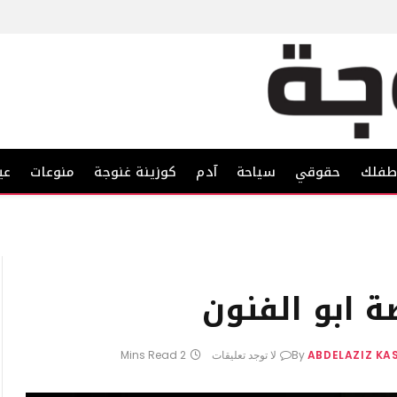
فلك
حقوقي
سياحة
آدم
كوزينة غنوجة
منوعات
عي
ابو الفنون
ABDELAZIZ KA
By
لا توجد تعليقات
2 Mins Read