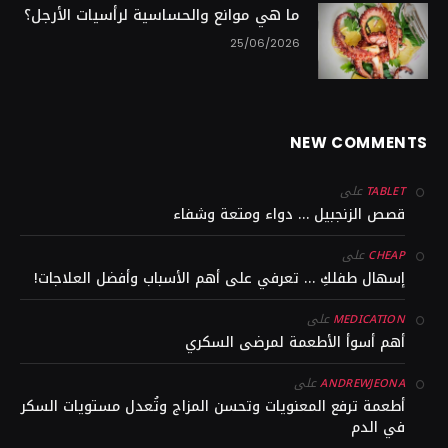
ما هي موانع والحساسية لرأسيات الأرجل؟
25/06/2026
NEW COMMENTS
على
TABLET
قصص الزنجبيل … دواء ومتعة وشفاء
على
CHEAP
إسهال طفلكِ … تعرفي على أهم الأسباب وأفضل العلاجات!
على
MEDICATION
أهم أسوأ الأطعمة لمرضى السكري
على
ANDREWJEONA
أطعمة ترفع المعنويات وتحسن المزاج وتُعدل مستويات السكر
في الدم