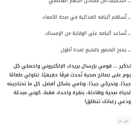
ــ التخفيف من مشاكل الجهاز الهضمي.
ــ تُساهم أليافه الغذائية في صحة الأمعاء.
ــ تُساعد أليافه على الوقاية من الإمساك.
ــ يمنح الشعور بالشبع لمدة أطول.
تذكير … قومي بإرسال بريدك الإلكتروني واحصلي كل
يوم على نصائح صحية تُحدث فرقًا حقيقيًا. تناولي طعامًا
جيدًا، وتحركي جيدًا، ونامي بشكل أفضل. كل ما تحتاجينه
لحياة صحية وهادئة، بنقرة واحدة. فقط، كوني مبدعًة
ودعي رغباتك تنطلق!
ص م