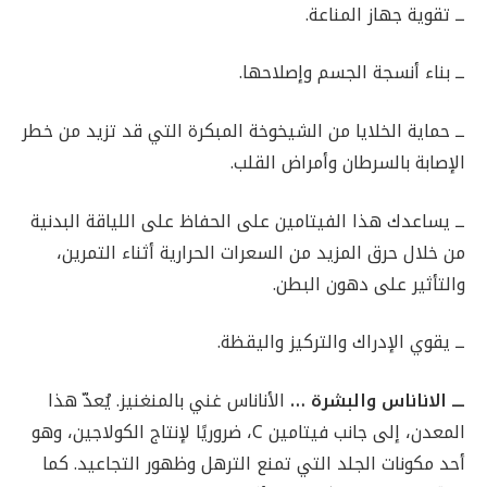
ــ تقوية جهاز المناعة.
ــ بناء أنسجة الجسم وإصلاحها.
ــ حماية الخلايا من الشيخوخة المبكرة التي قد تزيد من خطر
الإصابة بالسرطان وأمراض القلب.
ــ يساعدك هذا الفيتامين على الحفاظ على اللياقة البدنية
من خلال حرق المزيد من السعرات الحرارية أثناء التمرين،
والتأثير على دهون البطن.
ــ يقوي الإدراك والتركيز واليقظة.
ـــ الاناناس والبشرة …
الأناناس غني بالمنغنيز. يُعدّ هذا
المعدن، إلى جانب فيتامين C، ضروريًا لإنتاج الكولاجين، وهو
أحد مكونات الجلد التي تمنع الترهل وظهور التجاعيد. كما