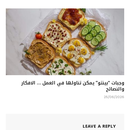
وجبات “بينتو” يمكن تناولها في العمل … الافكار
والنصائح
25/06/2026
LEAVE A REPLY