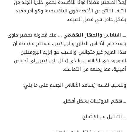
يُعدّ المنغنيز مضادًا قويًا للأكسدة يحمي خلايا الجلد من
التلف الناتج عن الأشعة فوق البنفسجية، وهو أمر مفيد
بشكل خاص في فصل الصيف.
ـــ الاناناس والجهاز الهضمي …
عند مُحاولة تحضير حلوى
باستخدام الأناناس الطازج والجيلاتين، فستتم ملاحظة أن
هذا المزيج غير متجانس. والسبب هو إنزيم البروميلين
الموجود في الأناناس، والذي يُحلل الجيلاتين إلى أحماض
أمينية، مما يمنعه من التماسك.
وللسبب نفسه، يُساعد الأناناس الجسم على ما يلي:
ــ هضم البروتينات بشكل أفضل.
ــ التقليل من الانتفاخ.