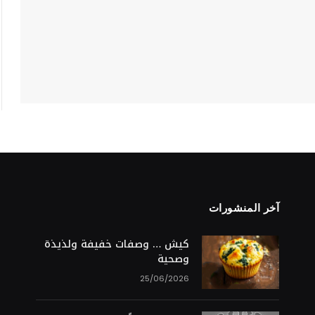
آخر المنشورات
S
كيش … وصفات خفيفة ولذيذة
وصحية
25/06/2026