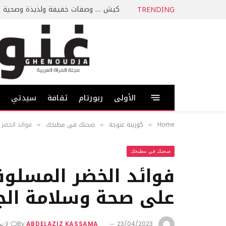
كيش … وصفات خفيفة ولذيذة وصحية
TRENDING
الأولى
ربورتام
ثقافة
سيدتي
ط
Home
كوزينة غنوجة
صحتك في مطبخك
فوائد الخضر
»
»
»
صحتك في مطبخك
فوائد الخضر المسلو
على صحة وسلامة ال
23/04/2023
ABDELAZIZ KASSAMA
By
لا ت