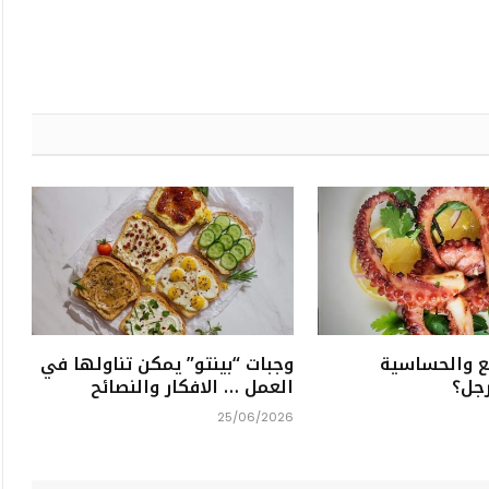
ع والحساسية
وجبات “بينتو” يمكن تناولها في
رجل؟
العمل … الافكار والنصائح
25/06/2026