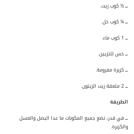
ــ
½ كوب زيت.
ــ
¼ كوب خل.
ــ
1 كوب ماء.
ــ
خس للتزيين.
ــ
كزبرة مفرومة.
ــ
2 ملعقة زيت الزيتون.
الطريقة
ــ
في قدر، نضع جميع المكونات ما عدا البصل والعسل
والكزبرة.