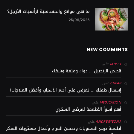
ما هي موانع والحساسية لرأسيات الأرجل؟
25/06/2026
NEW COMMENTS
على
TABLET
قصص الزنجبيل … دواء ومتعة وشفاء
على
CHEAP
إسهال طفلكِ … تعرفي على أهم الأسباب وأفضل العلاجات!
على
MEDICATION
أهم أسوأ الأطعمة لمرضى السكري
على
ANDREWJEONA
أطعمة ترفع المعنويات وتحسن المزاج وتُعدل مستويات السكر