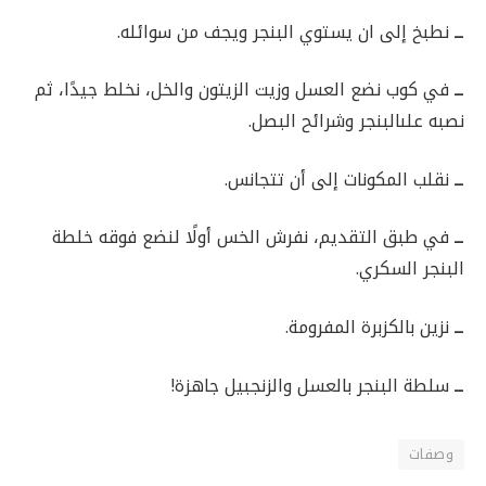
ــ
نطبخ إلى ان يستوي البنجر ويجف من سوائله.
ــ
في كوب نضع العسل وزيت الزيتون والخل، نخلط جيدًا، ثم
نصبه علىالبنجر وشرائح البصل.
ــ
نقلب المكونات إلى أن تتجانس.
ــ
في طبق التقديم، نفرش الخس أولًا لنضع فوقه خلطة
البنجر السكري.
ــ
نزين بالكزبرة المفرومة.
ــ
سلطة البنجر بالعسل والزنجبيل جاهزة!
وصفات