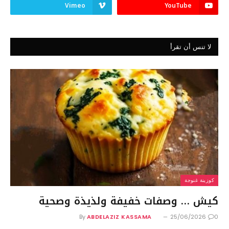
Vimeo
YouTube
لا تنس أن تقرأ
كوزينة غنوجة
كيش … وصفات خفيفة ولذيذة وصحية
By
ABDELAZIZ KASSAMA
25/06/2026
0