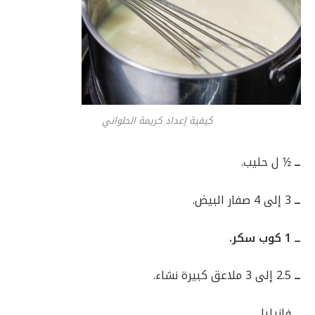
كيفية إعداد كريمة الحلواني
ــ
½ ل حليب.
ــ
3 إلى 4 صفار البيض.
ــ 1 كوب سكر.
ــ
2.5 إلى 3 ملاعق كبيرة نشاء.
ــ
فانيليا.