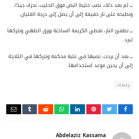
ــ
ثم بعد ذلك، نصب خليط البض فوق الحليب، نحرك جيدًا،
ونطبخه على نار خفيفة إلى أن يصل إلى درجة الغليان.
ــ
نطفئ النار، نقطي الكريمة الساخنة بورق الطهي ونتركها
تبرد.
ــ
بعد أن بردت، نصبها في علبة محكمة ونتركها في الثلاجة
إلى أن يحين موعد استخدامها.
وصفات
Email
Tumblr
Reddit
WhatsApp
LinkedIn
Pinterest
Twitter
Facebook
Abdelaziz Kassama