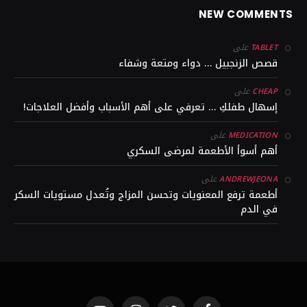
NEW COMMENTS
على
TABLET
قصص الزنجبيل … دواء ومتعة وشفاء
على
CHEAP
إسهال طفلكِ … تعرفي على أهم الأسباب وأفضل العلاجات!
على
MEDICATION
أهم أسوأ الأطعمة لمرضى السكري
على
ANDREWJEONA
أطعمة ترفع المعنويات وتحسن المزاج وتُعدل مستويات السكر
في الدم