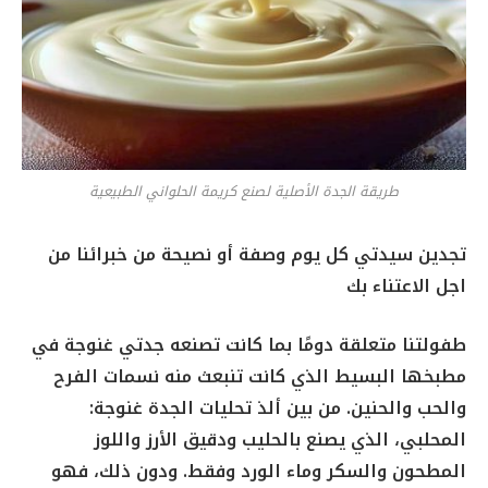
طريقة الجدة الأصلية لصنع كريمة الحلواني الطبيعية
تجدين سيدتي كل يوم وصفة أو نصيحة من خبرائنا من
اجل الاعتناء بك
طفولتنا متعلقة دومًا بما كانت تصنعه جدتي غنوجة في
مطبخها البسيط الذي كانت تنبعث منه نسمات الفرح
والحب والحنين. من بين ألذ تحليات الجدة غنوجة:
المحلبي، الذي يصنع بالحليب ودقيق الأرز واللوز
المطحون والسكر وماء الورد وفقط. ودون ذلك، فهو