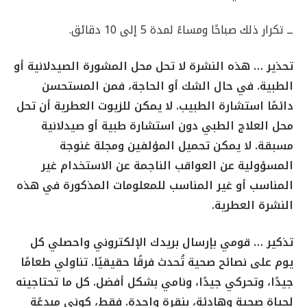
ــ تكرار ذلك صباحًا ومساءً لمدة 5 إلى 10 دقائق.
تحذير … هذه النشرة لا تحل محل المشورة الصيدلانية أو
الطبية. في حال الشك أو الحاجة، فمن المستحسن
دائمًا استشارة الطبيب. لا يمكن للزيوت العطرية أن تحل
محل العلاج الطبي دون استشارة طبية أو صيدلانية
مسبقة. لا يمكن تحميل المؤلفين ومجلة غنوجة
المسؤولية عن العواقب الناجمة عن الاستخدام غير
المناسب أو غير المناسب للمعلومات المذكورة في هذه
النشرة العطرية.
تذكير … قومي بإرسال بريدك الإلكتروني واحصلي كل
يوم على نصائح صحية تُحدث فرقًا حقيقيًا. تناولي طعامًا
جيدًا، وتحركي جيدًا، ونامي بشكل أفضل. كل ما تحتاجينه
لحياة صحية وهادئة، بنقرة واحدة. فقط، كوني مبدعًة