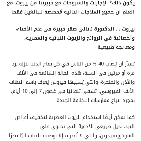
يكون ذلك؟ الإجابات والشروحات مع خبيرتنا من بيروت. مع
العلم ان جميع العلاجات التالية مُخصصة للبالغين فقط.
بيروت … الدكتورة ناتالي صقر خبيرة في علم الأحياء،
وأخصائية في الروائح والزيوت النباتية والعطرية،
ومعالجة طبيعية
يُقدّر أن يُصاب 40 % من الناس في كل بقاع الدنيا بنزلة برد
مرة أو مرتين في السنة، هذه الحالة الشائعة في الأنف
والأذن والحنجرة، والتي يُسببها فيروس يُعرف باسم التهاب
الأنف الفيروسي، تشفى تلقائيًا في غضون 7 إلى 10 أيام،
بمجرد اتباع ممارسات النظافة الجيدة.
كما يمكن أيضًا استخدام الزيوت العطرية لتخفيف أعراض
البرد. بديل طبيعي للأدوية التي تحتوي على
السودوإيفيدرين، والتي لا تُصرف إلا بوصفة طبية حاليًا نظرًا