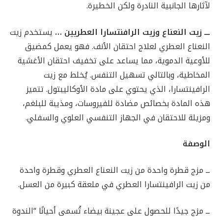
لآثارها الجانبية النادرة ولكن الخطيرة.
ـــ زيت النعناع وزيت الرافنتسارا العطريين …
يستخدم زيت
النعناع العطري لعلاج احتقان الأنف. فهو يعمل كمضيق
للأوعية الدموية، مما يساعد على تخفيف احتقان الأغشية
المخاطية، وبالتالي تسهيل التنفس. يُخلط مع زيت
الرافينتسارا، الذي يحتوي على مادة الأوكاليبتول. تتميز
هذه المادة بخصائص مضادة للفيروسات، ومذيبة للبلغم،
ومزيلة للاحتقان في الجهاز التنفسي العلوي والسفلي.
الوصفة
ــ مزج قطرة واحدة من زيت النعناع العطري وقطرة واحدة
من زيت الرافينتسارا العطري في ملعقة كبيرة من العسل.
ــ مزج جيدًا للحصول على عجينة بيضاء تُسمى أحيانًا “الندوة