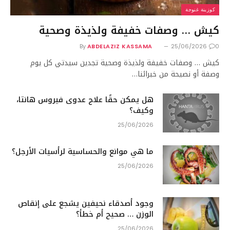
كوزينة غنوجة
كيش … وصفات خفيفة ولذيذة وصحية
By
ABDELAZIZ KASSAMA
25/06/2026
0
كيش … وصفات خفيفة ولذيذة وصحية تجدين سيدتي كل يوم
وصفة أو نصيحة من خبرائنا…
هل يمكن حقًا علاج عدوى فيروس هانتا،
وكيف؟
25/06/2026
ما هي موانع والحساسية لرأسيات الأرجل؟
25/06/2026
وجود أصدقاء نحيفين يشجع على إنقاص
الوزن … صحيح أم خطأ؟
25/06/2026