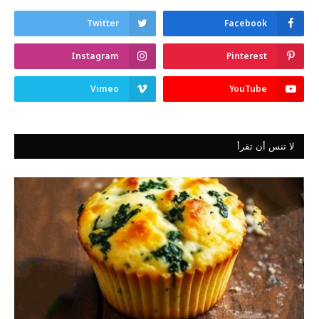
Twitter
Facebook
Instagram
Pinterest
Vimeo
YouTube
لا تنس أن تقرأ