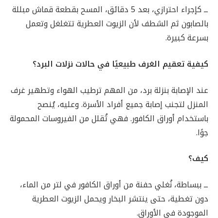
ــ كإجراء احترازي، بعد 5 دقائق، المسح بقطعة قماش مبللة
بالصابون ثم الشطف لأن الزيوت العطرية تتغلغل وتعمل
بسرعة كبيرة.
كيفية تعقيم الغرف طبيعيًا في حالات نزلات البرد؟
عند الإصابة بنزلة برد، من المهم ترطيب الهواء وتطهير غرف
المنزل لتجنب إصابة جميع أفراد الأسرة. وعليه، يُنصح
باستخدام أوراق الكافور. فهي تُقلل من الفيروسات المحمولة
جوًا.
كيف؟
ــ ببساطة، نُغلي حفنة من أوراق الكافور في لتر من الماء،
دون تغطية، حتى ينتشر البخار ويحمل الزيوت العطرية
الموجودة في الأوراق.