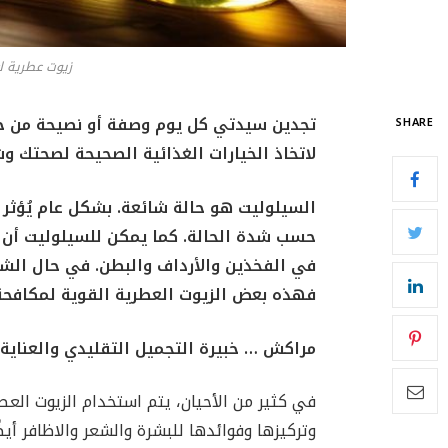
زيوت عطرية لع
تجدين سيدتي كل يوم وصفة أو نصيحة من خبرا
SHARE
لاتخاذ الخيارات الغذائية الصحيحة لصحتك و
السيلوليت هو حالة شائعة. بشكل عام يُؤثر 
حسب شدة الحالة. كما يمكن للسيلوليت أن 
في الفخذين والأرداف والبطن. في حال الشك 
فهذه بعض الزيوت العطرية القوية لمكافحة 
مراكش … خبيرة التجميل التقليدي والعناية
في كثير من الأحيان، يتم استخدام الزيوت الع
وتركيزها وفوائدها للبشرة والشعر والاظافر أي