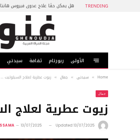
هل يمكن حقًا علاج عدوى فيروس هانتا
TRENDING
الأولى
ربورتام
ثقافة
سيدتي
ط
Home
سيدتي
جمال
زيوت عطرية لعلاج السيلوليت …
»
»
»
جمال
زيوت عطرية لعلاج ال
ASSAMA
13/07/2025
Updated:
13/07/2025