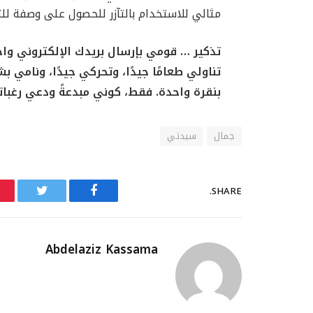
مثالي للاستخدام بالتآزر للحصول على وصفة ل
تذكير … قومي بإرسال بريدك الإلكتروني واح
تناولي طعامًا جيدًا، وتحركي جيدًا، ونامي 
بنقرة واحدة. فقط، كوني مبدعةً ودعي رغبات
جمال
سيدتي
SHARE.
Twitter
Facebook
Abdelaziz Kassama