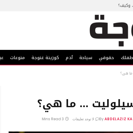
، وكيف؟
فلك
حقوقي
سياحة
آدم
كوزينة غنوجة
منوعات
عي
 ما هي؟
سيلوليت … ما هي؟
ABDELAZIZ K
By
لا توجد تعليقات
3 Mins Read