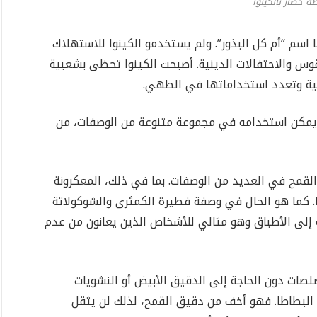
 خضار بالكينوا
ها اسم “أم كل البذور”. ولم يستخدمو الكينوا للاستهلاك
س والاحتفالات الدينية. أصبحت الكينوا تحظى بشعبية
حية وتعدد استخداماتها في الطهي.
ويمكن استخدامه في مجموعة متنوعة من الوصفات، من
قمح في العديد من الوصفات. بما في ذلك، المعكرونة
ا. كما هو الحال في وصفة فطيرة الكمثرى والشوكولاتة
 إلى الأطباق وهو مثالي للأشخاص الذين يعانون من عدم
لصات دون الحاجة إلى الدقيق الأبيض أو النشويات
أو البطاطا. فهو أخف من دقيق القمح، لذلك لن يثقل