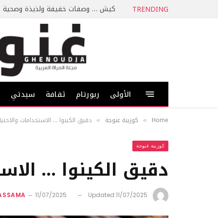
كيش … وصفات خفيفة ولذيذة وصحية
TRENDING
الأولى
ربورتام
ثقافة
سيدتي
ط
Home
كوزينة غنوجة
دقيق الكينوا … الاستخدامات والاحتي
»
»
كوزينة غنوجة
دقيق الكينوا … الاست
KASSAMA
11/07/2025
Updated:
11/07/2025