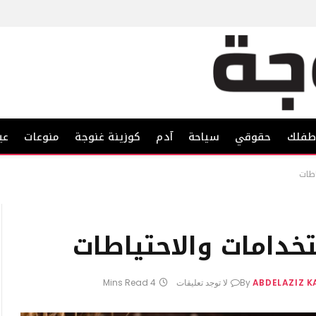
فلك
حقوقي
سياحة
آدم
كوزينة غنوجة
منوعات
عي
اطات
خدامات والاحتياطات
ABDELAZIZ 
By
لا توجد تعليقات
4 Mins Read