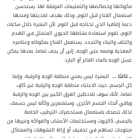
مكوناتها وخصائصها والتعليمات المرفقة لها. يستحسن
استعمال القناع قبل النوم، وذلك بهدف تغذيتها ومنحها
دعما إضافيا الذي تحتاجه قبل النوم. لأن البشرة خلال ساعات
النوم، تقوم استعادة نشاطها الحيوي المتمثل في الهدم
والتلف والبناء والتجدد. يستعمل القناع بمكوناته وعناصره
المغذية بوضعه على الوجه، إلى أن يجف تماما، بعدها يمكن
غسل الوجه بالماء الفاتر أو البارد.
ــ ثالثا …
البشرة ليس يعني منطقة الوجه والرقبة، وإنما
كل الجسم، حيث الاعتناء منطقة الوجه والرقبة غير كافٍ
تماما، لأنك سوف تلاحظين الفرق الكبير بين الوجه والرقبة
وباقي أنحاء الجسم الأخرى، وستشعرين وكأنه ليس جسمك،
لذلك ننصحك باستعمال مستحضرات الترطيب الخاصة
بالجسم، كالزيوت ومستخلصات الأعشاب والفواكه وغيرها من
منتوجات تساهم في تخفيف أو إزالة التشوهات والمشاكل