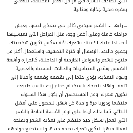
التي تصادف البشرة في مراحل العمر المختلفة، لتنعمي
ببشرة صحية جذابة ومثالية.
ــ رابعا …
الشعر سيدتي كائن حي يتغذى لينمو، يعيش
مراحله كاملة وعلى أكمل وجه، مثل المراحل التي تعيشينها
أنت، لذا عليك الاعتناء بشعرك لأنه يعكس تكوين شخصيتك
بجميع حالتها. الإهمال أو كثرة التصفيف واستعمال أكثر من
منتوج للشعر والعوامل الخارجية أو الداخلية، كالحرارة وأشعة
الشمس ونقص الفيتامينات والحالات النفسية والعصبية
وسوء التغذية، يؤدي حتما إلى تقصفه وضعفه وأحيانا إلى
تلفه. ولهاذ ننصحك باستخدام حمام زيت يناسب طبيعة
تكوين شعرك، ومن المستحسن أن يكون هذا السلوك
منتظما ودوريا مرة واحدة كل شهر، للحصول على أفضل
النتائج، كما ندلك أيضا على توفر الأقنعة الخاصة بالشعر
التي تعمل بشكل جيد منتظم على تغذية الشعر وتمنحه
لمعانا مبهرا. ليكون شعرك بصحة جيدة، وليستطيع مواجهة