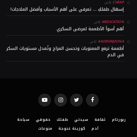
على
CHEAP
إسهال طفلكِ … تعرفي على أهم الأسباب وأفضل العلاجات!
على
MEDICATION
أهم أسوأ الأطعمة لمرضى السكري
على
ANDREWJEONA
أطعمة ترفع المعنويات وتحسن المزاج وتُعدل مستويات السكر
في الدم
YouTube
Instagram
Twitter
Facebook
ربورتام
ثقافة
سيدتي
طفلك
حقوقي
سياحة
آدم
كوزينة غنوجة
منوعات