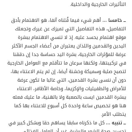
التأثيرات الخارجية والداخلية.
ــ خامسا …
أهم شيء فيما قُلناه آنفا، هو الاهتمام بأدق
التفاصيل، هذه التفاصيل التي تميزك عن غيرك وتجعلك
موقع اهتمام يحسد عليه. إذ لا تنسي الاهتمام ببشرة
اليدين والقدمين واللذان يعتبران من أعضاء الجسم الأكثر
عرضة للمؤثرات الخارجية، بشرة اليد حساسة جدا إن دققنا
في تركيبتها، ولكنها سرعان ما تتأقلم مع العوامل الخارجية
لتصبح صلبة وسميكة وخشنة أيضا، إن لم يتم الاعتناء بها،
دون أن ننسى بشرة القدمين، التي غالبا ما تكون عرضة
للأمراض والطفيليات والإكزيما، وخاصة الأظافر، الاعتناء
ببشرة القدمين ايست بالصعبة ولا بالهنية، ما عليك فعله
هنا هو تخصيص ساعة واحدة كل أسبوع للاعتناء بها كما
يتطلب الأمر.
ــ تنبيه …
كل ما ذكرناه سابقا يساهم حقا وبشكل كبير في
تحسين صحة الشعر والبشرة، غير أن العامل الغذائي