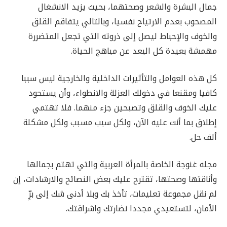
جمال البشرة والشعر وصحتهما، بحيث يزيد الانشغال
المصحوب بعدم الارتياح نفسيا، وبالتالي يتفاقم القلق
والخوف والإحباط ليصل إلى ذروته التي تجعل المتضررة
مهمشة بعيدة كل البعد عن مباهج الحياة.
كل هذه العوامل والتأثيرات الداخلية والخارجية ليس سببا
كافيا ومقنعا في دخولك العزلة والانطواء، وأن يستحود
عليك الخوف والقلق وتصبحين جزء منهما. فلا تهتمي
إطلاق بما أنت عليه الآن، ولكل سبب مسبب ولكل مشكلة
ألف حل.
مجله غنوجة الخاصة بالمرأة العربية والتي تهتم بجمالها
وأناقتها وصحتها، تقترح عليك بعض النصائح والارشادات، إن
لم نقل مجموعة تعليمات، تأخذ بك وبلا أدنى شك إلى برِّ
الأمان، لتستعيدي مجددا نضارتك واشراقتك.