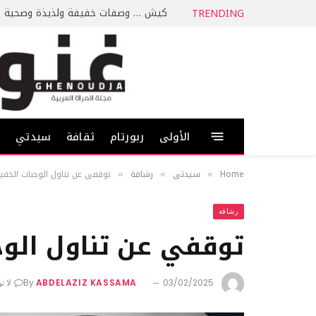
كيش … وصفات خفيفة ولذيذة وصحية
TRENDING
الأولى
ربورتام
ثقافة
سيدتي
ط
Home
سيدتي
رشاقة
توقفي عن تناول الوجبات الخفيفة
»
»
»
رشاقة
توقفي عن تناول الوجب
03/02/2025
ABDELAZIZ KASSAMA
By
لا ت