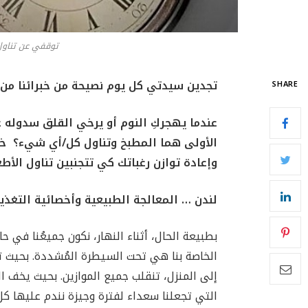
توقفي عن تناول ا
تجدين سيدتي كل يوم نصيحة من خبرائنا من ا
SHARE
عندما يهجركِ النوم أو يرخي القلق سدوله علي
الأولى هما المطبخ وتناول كل/أي شيء؟ خبر
وإعادة توازن رغباتك كي تتجنبين تناول الأط
لندن … المعالجة الطبيعية وأخصائية التغذي
بطبيعة الحال، أثناء النهار، نكون جميعُنا في 
الخاصة بنا هي تحت السيطرة المُشددة. بحيث تك
إلى المنزل، تنقلب جميع الموازين. بحيث يخف 
التي تجعلنا سعداء لفترة وجيزة نندم عليها كل 