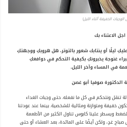
لوجبات الخفيفة أثناء الليل!
جل الاعتناء بك
كِ ليلًا أو ينتابك شعور بالتوتر، هل هروبكِ ووجهتكِ
اء غنوجة يخبرونكِ بكيفية التحكم في دوافعكِ
عمة في المساء وآخر الليل.
ة الدكتورة صوفيا أبو غصن
حالة تنقل ونتحكم في كل ما نفعله. حتى وجبات الغداء
ون خفيفة ومتوازنة ومثالية للشخصية. بينما عند عودتنا
الضغط ويسطر علينا كابوس تناول الكثير من الأطعمة
صباح غدٍ، ولكن أيضًا على المائدة، بعد العشاء أو حتى