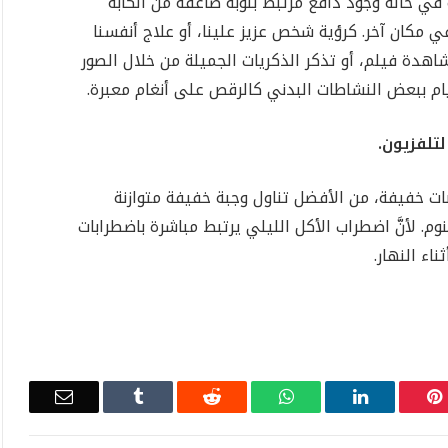
ة في حالة وجود دافع مرتبط بنوبة صاعقة من الكآبة
في مكان آخر. كرؤية شخص عزيز علينا، أو علاج أنفسنا
اهدة فيلم، أو تذكر الذكريات الجميلة من خلال الصور
قيام ببعض النشاطات البدني كالرقص على أنغام معبرة.
تلفزيون.
بات خفيفة، من الأفضل تناول وجبة خفيفة متوازنة
م. لأنَّ اضطراب الأكل الليلي يرتبط مباشرة باضطرابات
ناء النهار.
Email
Tumblr
Reddit
WhatsApp
LinkedIn
Pinterest