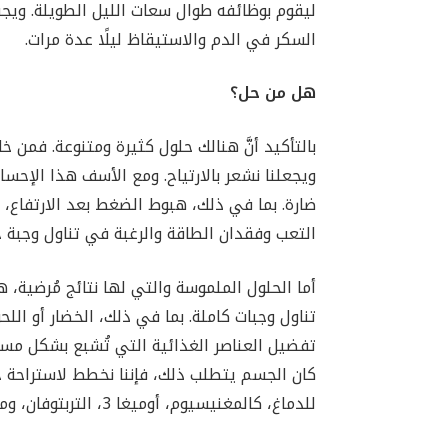
ليقوم بوظائفه طوال سعات الليل الطويلة. ويجب
السكر في الدم والاستيقاظ ليلًا عدة مرات.
هل من حل؟
بالتأكيد أنَّ هنالك حلول كثيرة ومتنوعة. فمن
ويجعلنا نشعر بالارتياح. ومع الأسف هذا الإحس
ضارة. بما في ذلك، هبوط الضغط بعد الارتفاع
التعب وفقدان الطاقة والرغبة في تناول وجبة 
أما الحلول الملموسة والتي لها نتائج مُرضية،
تناول وجبات كاملة. بما في ذلك، الخضار أو اللح
تفضيل العناصر الغذائية التي تُشبع بشكل مستدا
كان الجسم يتطلب ذلك، فإننا نخطط لاستراحة ح
للدماغ، كالمغنيسيوم، أوميغا 3، التربتوفان، وما إلى ذلك.