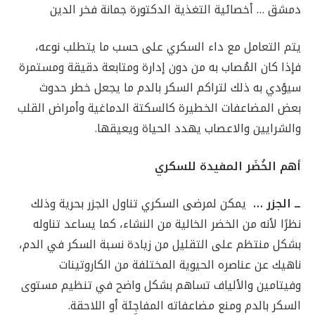
دمشق … أخصائية التغذية الدكتورة جمانة فخر الدين
يتم التعامل مع داء السكري على حسب ما يتطلب نوعه،
فإذا كان المُصاب به من دون إدارة ومتابعة دقيقة ومستمرة
سيؤدي به ذلك لتراكم السكر بالدم ما يجعل خطر حدوث
بعض المضاعفات الخطيرة كالسكتة الدماغية وأمراض القلب
والشرايين والاعصاب يهدد الحياة ويعيقها.
أهم الخُضَر المفيدة للسكري
ــ الجزر …
يمكن لمرضى السكري تناول الجزر بحرية وذلك
نظرًا لأنه من الخضر الخالية من النشاء، كما يساعد تناوله
بشكل منتظم على التقليل من زيادة نسبة السكر في الدم،
ناهيك عن عناصره الحيوية المختلفة من الكاروتينات
وفيتامين والألياف تساهم بشكل واضح في تنظيم مستوى
السكر بالدم ومنع مضاعفاته المفاجِئة أو اللاحقة.