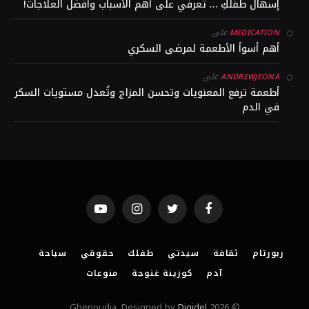
إسهال طفلكِ … تعرفي على أهم الأسباب وأفضل العلاجات!
على
MEDICATION
أهم أسوأ الأطعمة لمرضى السكري
على
ANDREWJEONA
أطعمة ترفع المعنويات وتحسن المزاج وتُعدل مستويات السكر
في الدم
YouTube
Instagram
Twitter
Facebook
ربورتام
ثقافة
سيدتي
طفلك
حقوقي
سياحة
آدم
كوزينة غنوجة
منوعات
Digidel
© 2026 Ghenoudja. Designed by