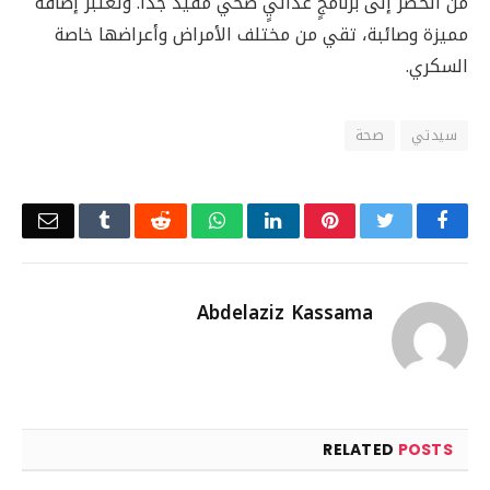
من الخضر إلى برنامجٍ غذائيٍ صحي مفيد جدًا. وتعتبر إضافة
مميزة وصائبة، تقي من مختلف الأمراض وأعراضها خاصة
السكري.
سيدتي
صحة
Email
Tumblr
Reddit
WhatsApp
LinkedIn
Pinterest
Twitter
Facebook
Abdelaziz Kassama
RELATED
POSTS