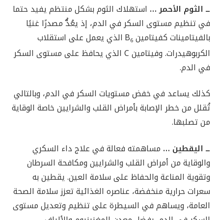
ــ الثوم الأحمر …
استهلاك الثوم بشكل منتظم يفيد حتما
في تنظيم مستوى السكر في الدم، إذ يعُدُّ مصدرًا غنيًا
بالفيتامينات كفيتامين B
الذي يعمل على استقلاب
6
الكربوهيدرات. وفيتامين C الذي يحافظ على مستوى السكر
في الدم.
كذلك يساعد في خفض مستويات السكر في الدم، وبالتالي
تُقلل من خطر الإصابة بأمراض القلب والشرايين خاصة الوقاية
من تصلبها.
ــ اليقطين …
مساهمته فعالة في علاج داء السكري
والوقاية من أمراض القلب والشرايين ومكافحة السرطان
وتقوية المناعة والحفاظ على سلامة العين. يقطين به
سعرات حرارية منخفضة، عناصره الغذائية تعزز سلامة الصحة
العامة، ويساهم في السيطرة على تنظيم وتعديل مستوى
السكر في الدم، بفضل معدن المغنيزيوم والألياف.