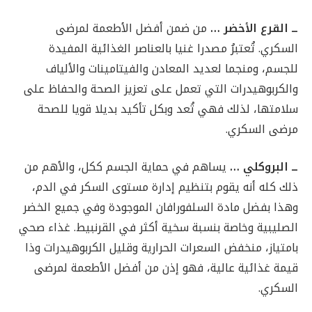
ــ القرع الأخضر …
من ضمن أفضل الأطعمة لمرضى
السكري. تُعتبرُ مصدرا غنيا بالعناصر الغذائية المفيدة
للجسم، ومنجما لعديد المعادن والفيتامينات والألياف
والكربوهيدرات التي تعمل على تعزيز الصحة والحفاظ على
سلامتها، لذلك فهي تُعد وبكل تأكيد بديلا قويا للصحة
مرضى السكري.
ــ البروكلي …
يساهم في حماية الجسم ككل، والأهم من
ذلك كله أنه يقوم بتنظيم إدارة مستوى السكر في الدم،
وهذا بفضل مادة السلفورافان الموجودة وفي جميع الخضر
الصليبية وخاصة بنسبة سخية أكثر في القرنبيط. غذاء صحي
بامتياز، منخفض السعرات الحرارية وقليل الكربوهيدرات وذا
قيمة غذائية عالية، فهو إذن من أفضل الأطعمة لمرضى
السكري.