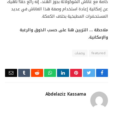
خاصة مع غاناش الشوكولاتة بجوز الهند، إنه رائع حقًا! ناهيك
عن إمكانية إعادة استخدام وصفة هذا الغاناش في عديد
المستحضرات المطبخية بخلاف الكعكة.
ملاحظة … التزيين هنا على حسب الذوق والرغبة
والإمكانية.
featured
وصفات
Email
Tumblr
Reddit
WhatsApp
LinkedIn
Pinterest
Twitter
Facebook
Abdelaziz Kassama