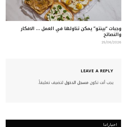
وجبات “بينتو” يمكن تناولها في العمل … الافكار
والنصائح
25/06/2026
LEAVE A REPLY
يجب أنت تكون
مسجل الدخول
لتضيف تعليقاً.
اختياراتنا