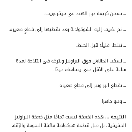
ــ
نسخن كريمة جوز الهند في ميكروويف.
ــ
ثم نضيف إليه الشوكولاتة بعد تقطيها إلى قطعٍ صغيرة.
ــ
ننتظر قليلًا قبل الخلط.
ــ
نسكب الجاناش فوق البراونيز ونتركه في الثلاجة لمدة
ساعة على الأقل حتى يتماسك حيدًا.
ــ
نقطع البراونيز إلى قطع صغيرة.
ــ
وهو جاهز!
النتيجة …
هذه الكعكة ليست تمامًا مثل كعكة البراونيز
الحقيقية، بل مثل قطعة شوكولاتة فائقة النعومة والرّقة.