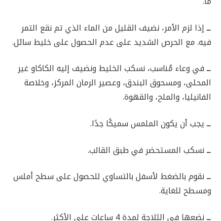
ما.
ــ
إذا لزم الأمر، نضيف القليل من الماء الذي تم نقع التمر
فيه. مع الحرص الشديد على عدم الحصول على خليط سائل.
ــ
في وعاء مُناسب، نسكب الخليط ونضيف إليه الكاكاو غير
المحلى، ومسحوق البندق، وعصير الرمان المركز، وخلاصة
الفانيليا، والملح، والقهوة.
ــ
يجب أن يكون الملمس سميكًا جدًا.
ــ
نسكب المستحضر في طبق القالب.
ــ
نقوم بالضغط لأسفل بالتساوي للحصول على سطح أملس
ومسطح للغاية.
ــ
نضعها في الثلاجة لمدة 4 ساعات على الأكثر.