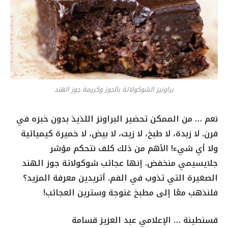
براونيز الشوكولاتة بالجوز وكريمة جوز الهند
نعم … من الممكن تحضير البراونز اللذيذ بدون خبزه في
فرن. لا زبدة، لا طبخ، لا زيت، لا بيض، لا خميرة كيميائية
ولا أي شيء! الأهم من ذلك كلف نتحكم مؤشر
جلايسيمي منخفض. إنها عجائب شوكولاتة جوز الهند
الصغيرة التي تذوب في الفم. أتريدين معرفة المزيد؟
فلنذهب معًا إلى مطبخ غنوجة وسترين العجائب!
قسنطينة … الإعلامي عبد العزيز قسامة