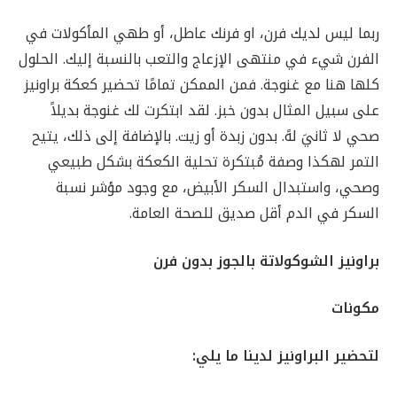
ربما ليس لديك فرن، او فرنك عاطل، أو طهي المأكولات في
الفرن شيء في منتهى الإزعاج والتعب بالنسبة إليك. الحلول
كلها هنا مع غنوجة. فمن الممكن تمامًا تحضير كعكة براونيز
على سبيل المثال بدون خبز. لقد ابتكرت لك غنوجة بديلاً
صحي لا ثانيَ لهً. بدون زبدة أو زيت. بالإضافة إلى ذلك، يتيح
التمر لهكذا وصفة مُبتكرة تحلية الكعكة بشكل طبيعي
وصحي، واستبدال السكر الأبيض، مع وجود مؤشر نسبة
السكر في الدم أقل صديق للصحة العامة.
براونيز الشوكولاتة بالجوز بدون فرن
مكونات
لتحضير البراونيز لدينا ما يلي: