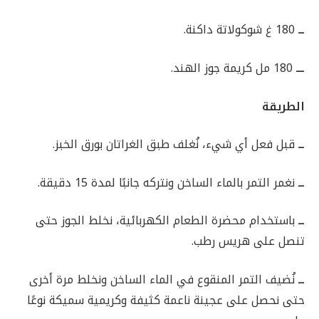
ــ
180 غ شوكولاتة داكنة.
ـــ
180 مل كريمة جوز الهند.
الطريقة
ــ
قبل فعل أي شيء، نُغلف طبق الغراتان بورق الخبز.
ــ
نغمر التمر بالماء الساخن ونتركه جانبًا لمدة 15 دقيقة.
ــ
باستخدام محضرة الطعام الكهربائية، نخلط الجوز حتى
تنصل على هريس رطب.
ــ
نُضيف التمر المنقوع في الماء الساخن ونخلط مرة أخرى
حتى نحصل على عجينة ناعمة كثيفة وكريمية سميكة نوعًا