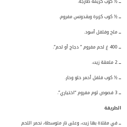
ــ
½ كوب كريمة طازجة.
ــ
½ كوب كزبرة وبقدونس مفروم.
ــ
ملح وفلفل أسود.
ــ
400 غ لحم مفروم ” دجاج أو لحم”.
ــ
2 ملعقة زيت.
ــ
½ كوب فلفل أحمر حلو وحار.
ــ
3 فصوص ثوم مفروم “اختياري”.
الطريقة
ــ
في مقلاة بها زيت، وعلى نار متوسطة، نحمر اللحم