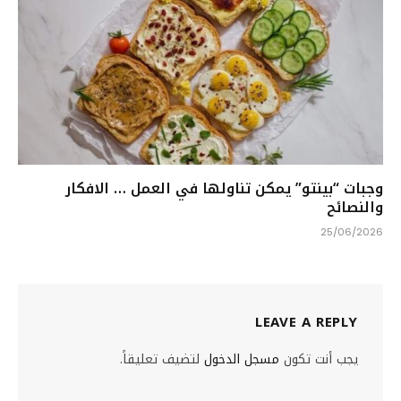
وجبات “بينتو” يمكن تناولها في العمل … الافكار
والنصائح
25/06/2026
LEAVE A REPLY
يجب أنت تكون
مسجل الدخول
لتضيف تعليقاً.