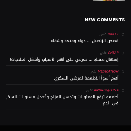
NEW COMMENTS
على
TABLET
قصص الزنجبيل … دواء ومتعة وشفاء
على
CHEAP
إسهال طفلكِ … تعرفي على أهم الأسباب وأفضل العلاجات!
على
MEDICATION
أهم أسوأ الأطعمة لمرضى السكري
على
ANDREWJEONA
أطعمة ترفع المعنويات وتحسن المزاج وتُعدل مستويات السكر
في الدم