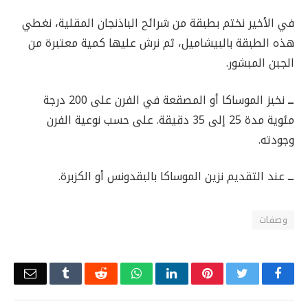
في الأخير نختم بطبقة من شرائح الباذنجان المقلية، نغطي
هذه الطبقة بالبيشاميل، ثم نرش عليها كمية معتبرة من
الجبن المبشور.
ــ
نخبز الموساكا أو المصقعة في الفرن على 200 درجة
مئوية مدة 25 إلى 35 دقيقة. على حسب نوعية الفرن
وجودته.
ــ
عند التقديم نزين الموساكا بالبقدونس أو الكزبرة.
وصفات
Email
Tumblr
Reddit
WhatsApp
LinkedIn
Pinterest
Twitter
Facebook